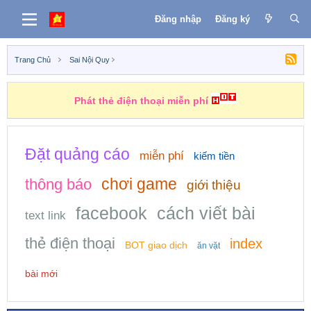
Đăng nhập
Đăng ký
Trang Chủ
Sai Nội Quy
Phát thẻ điện thoại miễn phí
Đặt quảng cáo
miễn phí
kiếm tiền
chơi game
thông báo
giới thiệu
facebook
cách viết bài
text link
thẻ điện thoại
index
BOT giao dịch
ăn vặt
bài mới