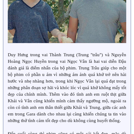
Duy Hưng trong vai Thành Trung (Trung "trâu") và Nguyễn
Hoàng Ngọc Huyền trong vai Ngọc Vân là hai vai diễn Đậu
đánh giá là điểm nhấn của bộ phim. Trung Trâu giúp cho một
bộ phim có phần u ám vì những ám ảnh quá khứ trở nên hài
hước và nhẹ nhàng hơn, trong khi Ngọc Vân lại quá đạt trong
những phân đoạn sợ hãi và khóc lóc vì quá khứ không mấy tốt
đẹp của chính mình. Thêm vào đó tình anh em ruột thịt giữa
Khải và Vân cũng khiến mình cảm thấy ngưỡng mộ, ngoài ra
còn có tình anh em thân thiết giữa Khải và Trung, giữa các anh
em trong Gara dành cho nhau lại càng khiến chúng ta tin vào
những thứ tình cảm tốt đẹp cho dù không cùng huyết thống.
Đến cuối cùng thì phim cũng có một cái kết đẹp, mặc dù