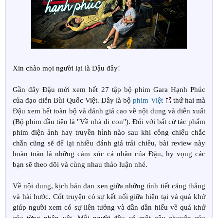
Xin chào mọi người lại là Đậu đây!
Gần đây Đậu mới xem hết 27 tập bộ phim Gara Hạnh Phúc
của đạo diễn Bùi Quốc Việt. Đây là bộ
phim Việt
thứ hai mà
Đậu xem hết toàn bộ và đánh giá cao về nội dung và diễn xuất
(Bộ phim đầu tiên là "Về nhà đi con"). Đối với bất cứ tác phẩm
phim điện ảnh hay truyền hình nào sau khi công chiếu chắc
chắn cũng sẽ để lại nhiều đánh giá trái chiều, bài review này
hoàn toàn là những cảm xúc cá nhân của Đậu, hy vọng các
bạn sẽ theo dõi và cùng nhau thảo luận nhé.
Về nội dung, kịch bản đan xen giữa những tình tiết căng thẳng
và hài hước. Cốt truyện có sự kết nối giữa hiện tại và quá khứ
giúp người xem có sự liên tưởng và dần dần hiểu về quá khứ