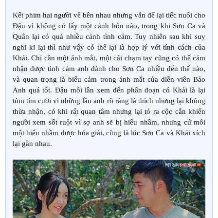
Kết phim hai người về bên nhau nhưng vẫn để lại tiếc nuối cho
Đậu vì không có lấy một cảnh hôn nào, trong khi Sơn Ca và
Quân lại có quá nhiều cảnh tình cảm. Tuy nhiên sau khi suy
nghĩ kĩ lại thì như vậy có thể lại là hợp lý với tính cách của
Khải. Chỉ cần một ánh mắt, một cái chạm tay cũng có thể cảm
nhận được tình cảm anh dành cho Sơn Ca nhiều đến thế nào,
và quan trọng là biểu cảm trong ánh mắt của diễn viên Bảo
Anh quá tốt. Đậu mỗi lần xem đến phân đoạn có Khải là lại
tủm tỉm cười vì những lần anh rõ ràng là thích nhưng lại không
thừa nhận, có khi rất quan tâm nhưng lại tỏ ra cộc cằn khiến
người xem sốt ruột vì sợ anh sẽ bị hiểu nhầm, nhưng cứ mỗi
một hiểu nhầm được hóa giải, cũng là lúc Sơn Ca và Khải xích
lại gần nhau.