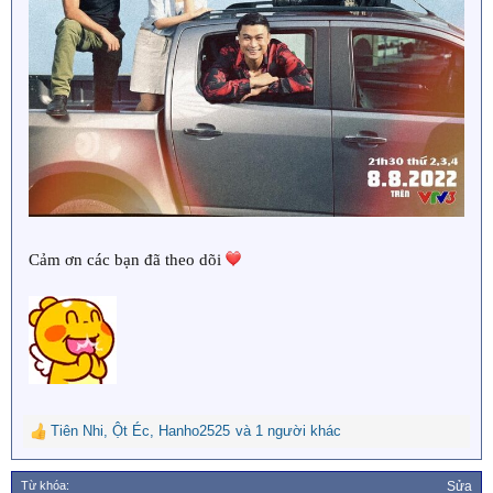
Cảm ơn các bạn đã theo dõi
Tiên Nhi
,
Ột Éc
,
Hanho2525
và 1 người khác
R
e
a
Từ khóa:
Sửa