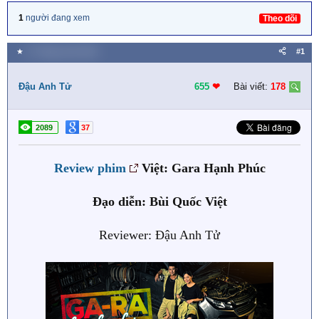
1
người đang xem
Theo dõi
★
17 Tháng mười 2022
#1
Đậu Anh Tử
655
❤︎
Bài viết:
178
2089
37
Review phim
Việt: Gara Hạnh Phúc
Đạo diễn:
Bùi Quốc Việt
Reviewer: Đậu Anh Tử