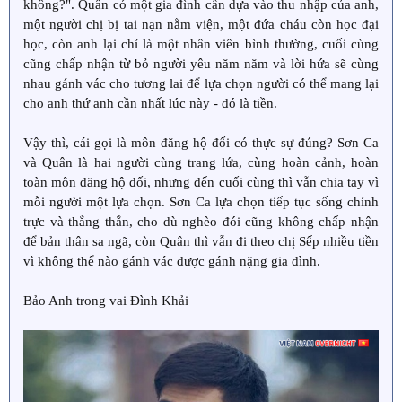
không?". Quân có một gia đình cần dựa vào thu nhập của anh,
một người chị bị tai nạn nằm viện, một đứa cháu còn học đại
học, còn anh lại chỉ là một nhân viên bình thường, cuối cùng
cũng chấp nhận từ bỏ người yêu năm năm và lời hứa sẽ cùng
nhau gánh vác cho tương lai để lựa chọn người có thể mang lại
cho anh thứ anh cần nhất lúc này - đó là tiền.
Vậy thì, cái gọi là môn đăng hộ đối có thực sự đúng? Sơn Ca
và Quân là hai người cùng trang lứa, cùng hoàn cảnh, hoàn
toàn môn đăng hộ đối, nhưng đến cuối cùng thì vẫn chia tay vì
mỗi người một lựa chọn. Sơn Ca lựa chọn tiếp tục sống chính
trực và thẳng thắn, cho dù nghèo đói cũng không chấp nhận
để bản thân sa ngã, còn Quân thì vẫn đi theo chị Sếp nhiều tiền
vì không thể nào gánh vác được gánh nặng gia đình.
Bảo Anh trong vai Đình Khải