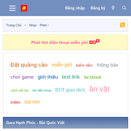
Đăng nhập
Đăng ký
Trang Chủ
Nhạc - Phim
Phát thẻ điện thoại miễn phí
Những nhiệm vụ kiếm tiền
Đặt quảng cáo
miễn phí
thông báo
kiếm tiền
text link
chơi game
giới thiệu
facebook
ăn vặt
BOT giao dịch
cách viết bài
thẻ điện thoại
bài mới
index
Gara Hạnh Phúc - Bùi Quốc Việt