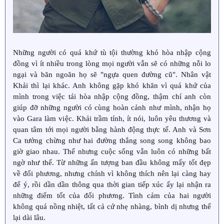
Những người có quá khứ tù tội thường khó hòa nhập cộng
đồng vì ít nhiều trong lòng mọi người vẫn sẽ có những nỗi lo
ngại và băn ngoăn họ sẽ "ngựa quen đường cũ". Nhân vật
Khải thì lại khác. Anh không gặp khó khăn vì quá khứ của
mình trong việc tái hòa nhập cộng đồng, thậm chí anh còn
giúp đỡ những người có cùng hoàn cảnh như mình, nhận họ
vào Gara làm việc. Khải trầm tính, ít nói, luôn yêu thương và
quan tâm tới mọi người bằng hành động thực tế. Anh và Sơn
Ca tưởng chừng như hai đường thẳng song song không bao
giờ giao nhau. Thế nhưng cuộc sống vẫn luôn có những bất
ngờ như thế. Từ những ấn tượng ban đầu không mấy tốt đẹp
về đối phương, nhưng chính vì không thích nên lại càng hay
để ý, rồi dần dần thông qua thời gian tiếp xúc ấy lại nhận ra
những điểm tốt của đối phương. Tình cảm của hai người
không quá nồng nhiệt, tất cả cứ nhẹ nhàng, bình dị nhưng thế
lại dài lâu.