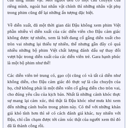
của từng nhân vật. Mỗi người đều có một câu chuyện của
riêng mình, ngoài hai nhân vật chính thì những nhân vật phụ
trong phim cũng để lại những ấn tượng đặc biệt.
Về diễn xuất, đã một thời gian dài Đậu không xem phim Việt
phần nhiều vì diễn xuất của các diễn viên cho Đậu cảm giác
không được tự nhiên, xem là biết đang cố gắng diễn xuất cho
tròn vai nhưng lại thiếu tự nhiên, thế nhưng gần đây có quá
nhiều những bộ phim Việt chất lượng đánh dấu sự thay đổi
vượt bậc trong diễn xuất của các diễn viên trẻ. Gara hạnh phúc
là một bộ phim như thế!
Các diễn viên trẻ trung có, gạo cội cũng có và tất cả diễn như
không diễn, cho Đậu cảm giác đó thực sự là câu chuyện của
họ, chứ không phải là một diễn viên cố gắng diễn cho tròn vai,
cho đúng yêu cầu của kịch bản. Nhất là những cảnh khóc thực
sự mang lại cảm xúc, thú thật là Đậu khóc như mưa khi xem
đến những cảnh buồn trong phim này. Có thể với những khán
giả khó tính hơn thì sẽ có cách đánh giá khác, tuy nhiên với
Đậu, chỉ cần chạm được tới cảm xúc thật của người xem thì đó
đã là thành công rồi.