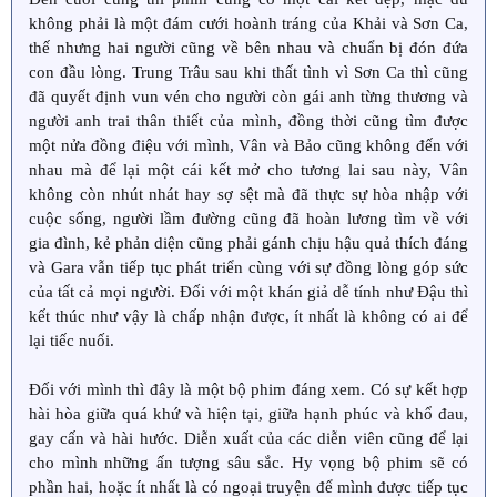
không phải là một đám cưới hoành tráng của Khải và Sơn Ca,
thế nhưng hai người cũng về bên nhau và chuẩn bị đón đứa
con đầu lòng. Trung Trâu sau khi thất tình vì Sơn Ca thì cũng
đã quyết định vun vén cho người còn gái anh từng thương và
người anh trai thân thiết của mình, đồng thời cũng tìm được
một nửa đồng điệu với mình, Vân và Bảo cũng không đến với
nhau mà để lại một cái kết mở cho tương lai sau này, Vân
không còn nhút nhát hay sợ sệt mà đã thực sự hòa nhập với
cuộc sống, người lầm đường cũng đã hoàn lương tìm về với
gia đình, kẻ phản diện cũng phải gánh chịu hậu quả thích đáng
và Gara vẫn tiếp tục phát triển cùng với sự đồng lòng góp sức
của tất cả mọi người. Đối với một khán giả dễ tính như Đậu thì
kết thúc như vậy là chấp nhận được, ít nhất là không có ai để
lại tiếc nuối.
Đối với mình thì đây là một bộ phim đáng xem. Có sự kết hợp
hài hòa giữa quá khứ và hiện tại, giữa hạnh phúc và khổ đau,
gay cấn và hài hước. Diễn xuất của các diễn viên cũng để lại
cho mình những ấn tượng sâu sắc. Hy vọng bộ phim sẽ có
phần hai, hoặc ít nhất là có ngoại truyện để mình được tiếp tục