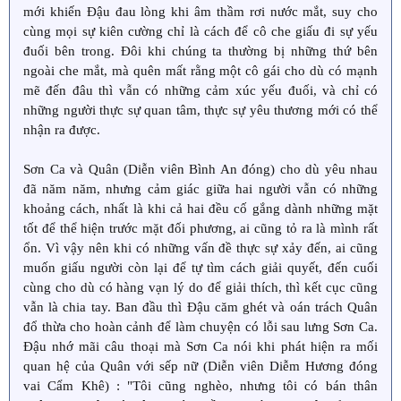
mới khiến Đậu đau lòng khi âm thầm rơi nước mắt, suy cho
cùng mọi sự kiên cường chỉ là cách để cô che giấu đi sự yếu
đuối bên trong. Đôi khi chúng ta thường bị những thứ bên
ngoài che mắt, mà quên mất rằng một cô gái cho dù có mạnh
mẽ đến đâu thì vẫn có những cảm xúc yếu đuối, và chỉ có
những người thực sự quan tâm, thực sự yêu thương mới có thể
nhận ra được.
Sơn Ca và Quân (Diễn viên Bình An đóng) cho dù yêu nhau
đã năm năm, nhưng cảm giác giữa hai người vẫn có những
khoảng cách, nhất là khi cả hai đều cố gắng dành những mặt
tốt để thể hiện trước mặt đối phương, ai cũng tỏ ra là mình rất
ổn. Vì vậy nên khi có những vấn đề thực sự xảy đến, ai cũng
muốn giấu người còn lại để tự tìm cách giải quyết, đến cuối
cùng cho dù có hàng vạn lý do để giải thích, thì kết cục cũng
vẫn là chia tay. Ban đầu thì Đậu căm ghét và oán trách Quân
đổ thừa cho hoàn cảnh để làm chuyện có lỗi sau lưng Sơn Ca.
Đậu nhớ mãi câu thoại mà Sơn Ca nói khi phát hiện ra mối
quan hệ của Quân với sếp nữ (Diễn viên Diễm Hương đóng
vai Cẩm Khê) : "Tôi cũng nghèo, nhưng tôi có bán thân