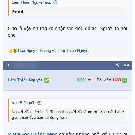
:
Lâm Thiên Nguyệt nói:
Kệ anh
Cho là vậy nhưng ko nhận vơ kiểu đó đc. Người ta nói
cho
Hoa Nguyệt Phụng
và
Lâm Thiên Nguyệt
R
e
a
★
26 Tháng tư 2026
#64
c
t
i
Lâm Thiên Nguyệt
3,306
❤︎
Bài viết:
1403
o
n
s
:
Vua Biển nói:
Người đầu tiên bt à. Ta nghĩ người đó là người đọc cái bài e
giới thiệu đầu tiền thì đúng hơn
@Nguyễn Hoàng Minh
ca hả? Không phải đâu! Đca bt