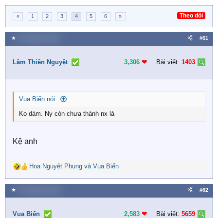
Theo dõi
«
1
2
3
4
5
6
»
★
26 Tháng tư 2026
#61
Lâm Thiên Nguyệt
3,306
❤︎
Bài viết:
1403
Vua Biển nói:
Ko dám. Ny còn chưa thành nx là
Kệ anh
Hoa Nguyệt Phụng
và
Vua Biển
R
e
a
★
26 Tháng tư 2026
#62
c
t
i
Vua Biển
2,583
❤︎
Bài viết:
5659