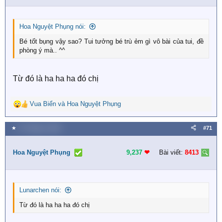
n
s
:
Hoa Nguyệt Phụng nói:
Bé tốt bụng vậy sao? Tui tưởng bé trù ẻm gì vô bài của tui, đề
phòng ý mà.. ^^
Từ đó là ha ha ha đó chị
Vua Biển
và
Hoa Nguyệt Phụng
R
e
a
★
27 Tháng tư 2026
#71
c
t
i
Hoa Nguyệt Phụng
9,237
❤︎
Bài viết:
8413
o
n
s
:
Lunarchen nói:
Từ đó là ha ha ha đó chị