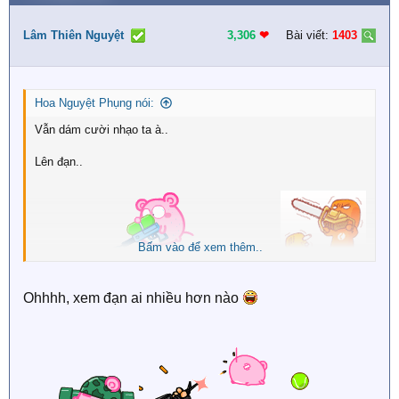
c
t
i
Lâm Thiên Nguyệt
3,306
❤︎
Bài viết:
1403
o
n
s
:
Hoa Nguyệt Phụng nói:
Vẫn dám cười nhạo ta à..
Lên đạn..
Bấm vào để xem thêm..
Ohhhh, xem đạn ai nhiều hơn nào