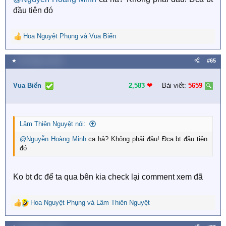
đầu tiên đó
Hoa Nguyệt Phụng
và
Vua Biển
R
e
a
★
26 Tháng tư 2026
#65
c
t
i
Vua Biển
2,583
❤︎
Bài viết:
5659
o
n
s
:
Lâm Thiên Nguyệt nói:
@Nguyễn Hoàng Minh
ca hả? Không phải đâu! Đca bt đầu tiên
đó
Ko bt đc để ta qua bên kia check lại comment xem đã
Hoa Nguyệt Phụng
và
Lâm Thiên Nguyệt
R
e
a