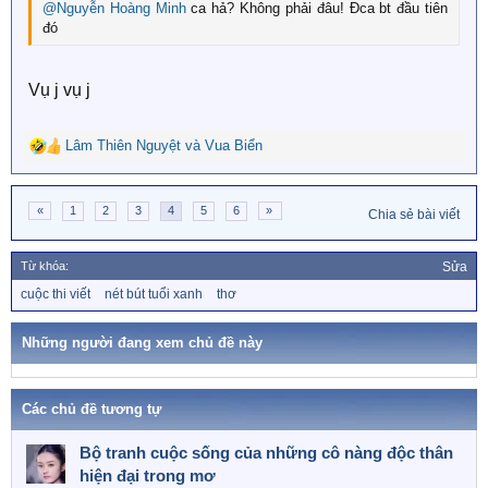
@Nguyễn Hoàng Minh
ca hả? Không phải đâu! Đca bt đầu tiên
đó
Vụ j vụ j
Lâm Thiên Nguyệt
và
Vua Biển
R
e
a
«
1
2
3
4
5
6
»
c
Chia sẻ bài viết
t
i
Từ khóa:
Sửa
o
n
T
cuộc thi viết
nét bút tuổi xanh
thơ
ừ
s
k
:
h
Những người đang xem chủ đề này
ó
a
Các chủ đề tương tự
Bộ tranh cuộc sống của những cô nàng độc thân
hiện đại trong mơ