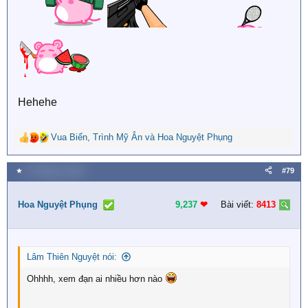
Hehehe
Vua Biển
,
Trình Mỹ Ân
và
Hoa Nguyệt Phụng
R
e
a
★
27 Tháng tư 2026
#79
c
t
i
Hoa Nguyệt Phụng
9,237
❤︎
Bài viết:
8413
o
n
s
:
Lâm Thiên Nguyệt nói:
Ohhhh, xem đạn ai nhiều hơn nào