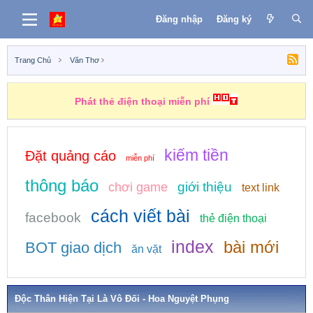
Đăng nhập
Đăng ký
Trang Chủ
Văn Thơ
Những nhiệm vụ kiếm tiền
kiếm tiền
Đặt quảng cáo
miễn phí
thông báo
giới thiệu
chơi game
text link
cách viết bài
facebook
thẻ điện thoại
index
bài mới
BOT giao dịch
ăn vặt
Độc Thân Hiện Tại Là Vô Đối - Hoa Nguyệt Phụng