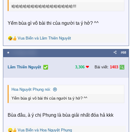
哈哈哈哈哈哈哈哈哈哈哈哈哈哈哈哈!!!
Yểm bùa gì vô bài thi của người ta ý hở? ^^
Vua Biển
và
Lâm Thiên Nguyệt
R
e
a
★
27 Tháng tư 2026
#68
c
t
i
Lâm Thiên Nguyệt
3,306
❤︎
Bài viết:
1403
o
n
s
:
Hoa Nguyệt Phụng nói:
Yểm bùa gì vô bài thi của người ta ý hở? ^^
Bùa đâu, à ý chị Phụng là bùa giải nhất đóa hả kkk
Vua Biển
và
Hoa Nguyệt Phụng