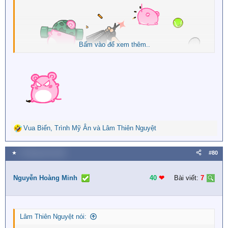
Bấm vào để xem thêm..
Hehehe
Vua Biển
,
Trình Mỹ Ân
và
Lâm Thiên Nguyệt
R
e
a
★
3 Tháng năm 2026
#80
c
t
i
Nguyễn Hoàng Minh
40
❤︎
Bài viết:
7
o
n
s
:
Lâm Thiên Nguyệt nói: