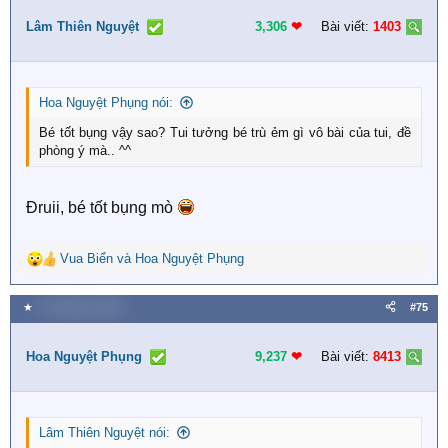
t
i
Lâm Thiên Nguyệt
3,306
❤︎
Bài viết:
1403
o
n
s
:
Hoa Nguyệt Phụng nói:
Bé tốt bụng vậy sao? Tui tưởng bé trù ẻm gì vô bài của tui, đề
phòng ý mà.. ^^
Đruii, bé tốt bụng mò
Vua Biển
và
Hoa Nguyệt Phụng
R
e
a
★
27 Tháng tư 2026
#75
c
t
i
Hoa Nguyệt Phụng
9,237
❤︎
Bài viết:
8413
o
n
s
:
Lâm Thiên Nguyệt nói: