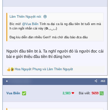
o
n
s
:
Lâm Thiên Nguyệt nói:
Bíc mò!
@Vua Biển
Tính ra đại ca là ng đầu tiên bt tuổi em mà
h còn ngồi nhắn cái này (✿◡‿◡)
Đag kiu diễn đàn nhiều GenY mà chớ đâu bảo đca đâu
Người đầu tiên bt à. Ta nghĩ người đó là người đọc cái
bài e giới thiệu đầu tiền thì đúng hơn
Hoa Nguyệt Phụng
và
Lâm Thiên Nguyệt
R
e
a
★
26 Tháng tư 2026
#63
c
t
i
Vua Biển
2,583
❤︎
Bài viết:
5659
o
n
s