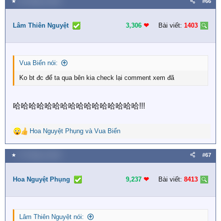
★
26 Tháng tư 2026
#66
c
t
i
Lâm Thiên Nguyệt
3,306
❤︎
Bài viết:
1403
o
n
s
:
Vua Biển nói:
Ko bt đc để ta qua bên kia check lại comment xem đã
哈哈哈哈哈哈哈哈哈哈哈哈哈哈哈哈!!!
Hoa Nguyệt Phụng
và
Vua Biển
R
e
a
★
27 Tháng tư 2026
#67
c
t
i
Hoa Nguyệt Phụng
9,237
❤︎
Bài viết:
8413
o
n
s
:
Lâm Thiên Nguyệt nói: