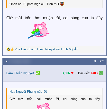
Ohhh no! Bị phát hiện òi.. Trốn thui
Giờ mới trốn, hơi muộn rồi, coi súng của ta đây
Vua Biển
,
Lâm Thiên Nguyệt
và
Trình Mỹ Ân
R
e
a
★
27 Tháng tư 2026
#76
c
t
i
Lâm Thiên Nguyệt
3,306
❤︎
Bài viết:
1403
o
n
s
:
Hoa Nguyệt Phụng nói:
Giờ mới trốn, hơi muộn rồi, coi súng của ta đây