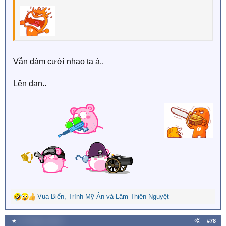
Vẫn dám cười nhạo ta à..
Lên đạn..
Vua Biển
,
Trình Mỹ Ân
và
Lâm Thiên Nguyệt
R
e
a
★
27 Tháng tư 2026
#78