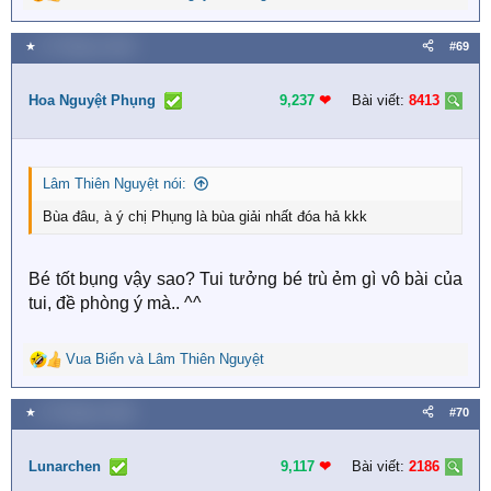
R
e
a
★
27 Tháng tư 2026
#69
c
t
i
Hoa Nguyệt Phụng
9,237
❤︎
Bài viết:
8413
o
n
s
:
Lâm Thiên Nguyệt nói:
Bùa đâu, à ý chị Phụng là bùa giải nhất đóa hả kkk
Bé tốt bụng vậy sao? Tui tưởng bé trù ẻm gì vô bài của
tui, đề phòng ý mà.. ^^
Vua Biển
và
Lâm Thiên Nguyệt
R
e
a
★
27 Tháng tư 2026
#70
c
t
i
Lunarchen
9,117
❤︎
Bài viết:
2186
o