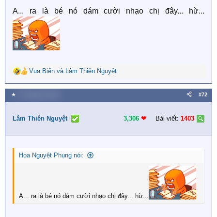
A... ra là bé nó dám cười nhạo chị đây... hừ...
Vua Biển
và
Lâm Thiên Nguyệt
R
e
a
★
27 Tháng tư 2026
#72
c
t
i
Lâm Thiên Nguyệt
3,306
❤︎
Bài viết:
1403
o
n
s
:
Hoa Nguyệt Phụng nói:
A... ra là bé nó dám cười nhạo chị đây... hừ...