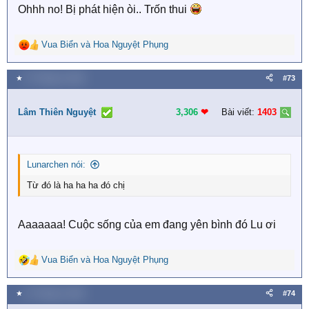
Ohhh no! Bị phát hiện òi.. Trốn thui
Vua Biển
và
Hoa Nguyệt Phụng
R
e
a
★
27 Tháng tư 2026
#73
c
t
i
Lâm Thiên Nguyệt
3,306
❤︎
Bài viết:
1403
o
n
s
:
Lunarchen nói:
Từ đó là ha ha ha đó chị
Aaaaaaa! Cuộc sống của em đang yên bình đó Lu ơi
Vua Biển
và
Hoa Nguyệt Phụng
R
e
a
★
27 Tháng tư 2026
#74
c