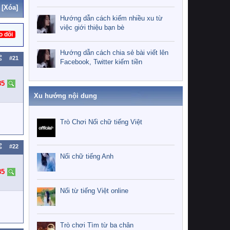
[Xóa]
Hướng dẫn cách kiếm nhiều xu từ
việc giới thiệu bạn bè
o dõi
Hướng dẫn cách chia sẻ bài viết lên
#21
Facebook, Twitter kiếm tiền
85
Xu hướng nội dung
Trò Chơi Nối chữ tiếng Việt
#22
Nối chữ tiếng Anh
85
Nối từ tiếng Việt online
Trò chơi Tìm từ ba chân