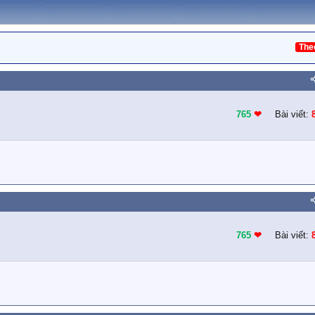
The
765
❤︎
Bài viết:
765
❤︎
Bài viết: