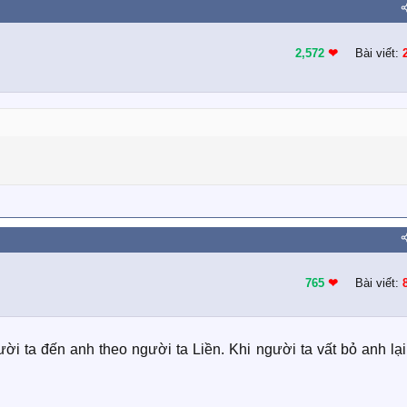
2,572
❤︎
Bài viết:
765
❤︎
Bài viết:
i ta đến anh theo người ta Liền. Khi người ta vất bỏ anh lại