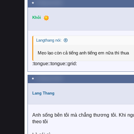
★
2 Tháng sáu 2018
Khôi
Langthang nói:
Mẹo lạo còn cả tiếng anh tiếng em nữa thì thua
:tongue::tongue::grid:
★
2 Tháng sáu 2018
Lang Thang
Anh sống bên tôi mà chẳng thương tôi. Khi ngườ
theo tôi