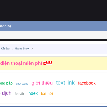
Danh bạ
 Kết Bạn
Game Show
 điện thoại miễn phí
text link
giới thiệu
facebook
ông báo
chơi game
 dịch
index
bài mới
ăn vặt