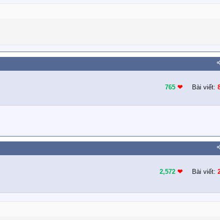
765
❤︎
Bài viết:
2,572
❤︎
Bài viết: