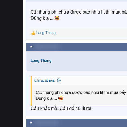
C1: thùng phi chứa được bao nhiu lít thì mua bấy
Đúng k ạ ...
Lang Thang
R
e
a
★
2 Tháng sáu 2018
c
t
i
Lang Thang
o
n
s
Chiracat nói:
:
C1: thùng phi chứa được bao nhiu lít thì mua bấy n
Đúng k ạ ...
Câu khác mà. Câu đó 40 lít rồi
★
2 Tháng sáu 2018