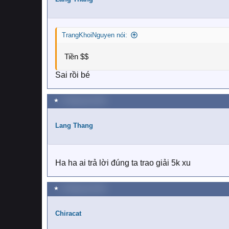
o
n
s
TrangKhoiNguyen nói:
:
Tiền $$
Sai rồi bé
★
2 Tháng sáu 2018
Lang Thang
Ha ha ai trả lời đúng ta trao giải 5k xu
★
2 Tháng sáu 2018
Chiracat