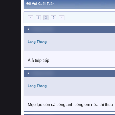
Đố Vui Cuối Tuần
«
1
2
3
»
★
2 Tháng sáu 2018
Lang Thang
À à tiếp tiếp
★
2 Tháng sáu 2018
Lang Thang
Mẹo lạo còn cả tiếng anh tiếng em nữa thì thua