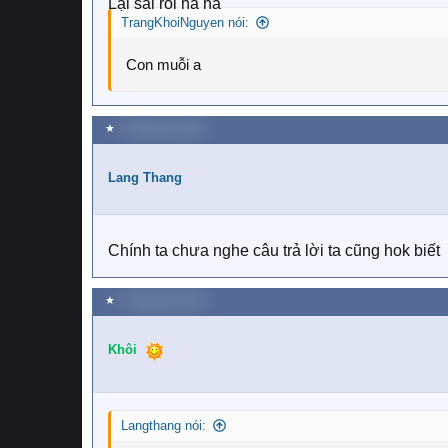
:
Lại sai rồi há há
TrangKhoiNguyen nói:
Con muỗi a
★
2 Tháng sáu 2018
Lang Thang
Chính ta chưa nghe câu trả lời ta cũng hok biết
★
2 Tháng sáu 2018
Khôi
Langthang nói: