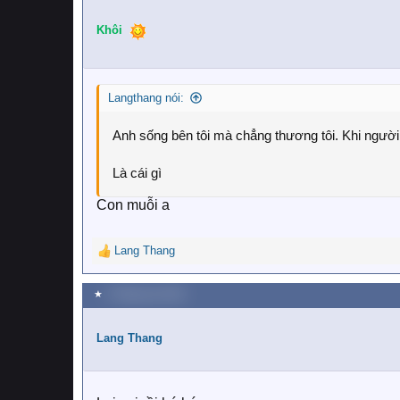
Khôi
Langthang nói:
Anh sống bên tôi mà chẳng thương tôi. Khi người ta
Là cái gì
Con muỗi a
Lang Thang
R
e
a
★
2 Tháng sáu 2018
c
t
i
Lang Thang
o
n
s