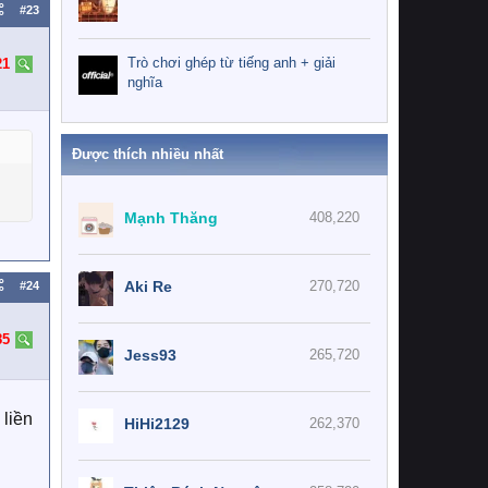
#23
Trò chơi ghép từ tiếng anh + giải
21
nghĩa
Được thích nhiều nhất
Mạnh Thăng
408,220
Aki Re
270,720
#24
85
Jess93
265,720
 liền
HiHi2129
262,370