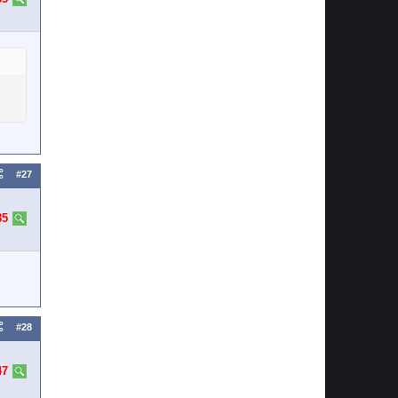
#27
85
#28
47