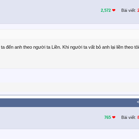
2,572
❤︎
Bài viết:
 đến anh theo người ta Liền. Khi người ta vất bỏ anh lại liền theo tôi
765
❤︎
Bài viết: