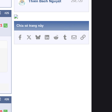
Thiên Bách Nguyệt
258,720
#25
21
Chia sẻ trang này
Facebook
X
Bluesky
LinkedIn
Reddit
Tumblr
Email
Link
#26
85