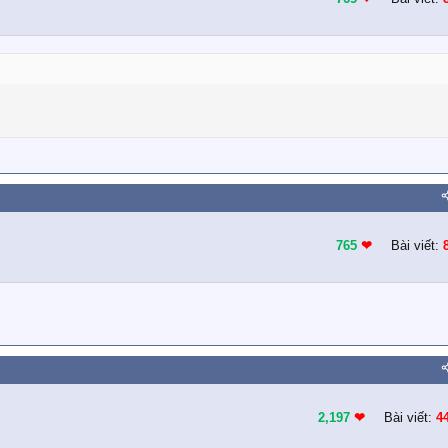
765
❤︎
Bài viết:
2,197
❤︎
Bài viết:
4