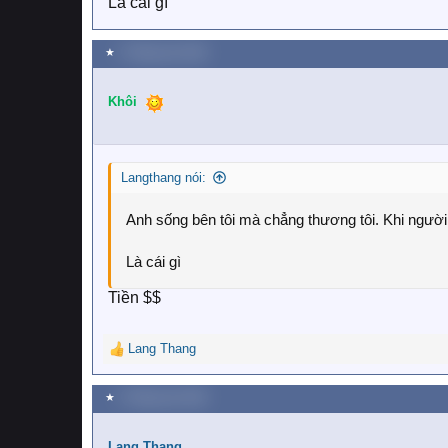
Là cái gì
★
2 Tháng sáu 2018
Khôi
Langthang nói:
Anh sống bên tôi mà chẳng thương tôi. Khi người ta
Là cái gì
Tiền $$
Lang Thang
R
e
a
★
2 Tháng sáu 2018
c
t
i
Lang Thang