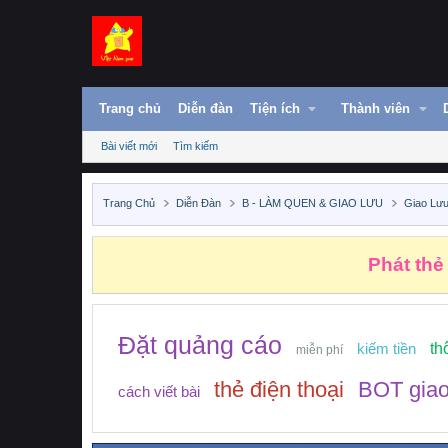
Trang chủ
Diễn đàn
Tiện ích
Thành viên
Bài viết mới
Tìm kiếm
Trang Chủ
Diễn Đàn
B - LÀM QUEN & GIAO LƯU
Giao Lưu
Phát thẻ
Đặt quảng cáo
kiếm tiền
th
miễn phí
thẻ điện thoại
BOT giao
cách viết bài