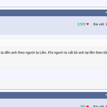
2,572
❤︎
Bài viết:
 đến anh theo người ta Liền. Khi người ta vất bỏ anh lại liền theo tôi
765
❤︎
Bài viết: