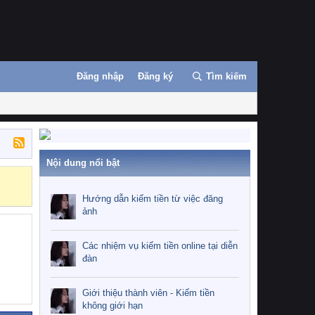
Đăng nhập
Đăng ký
Tìm kiếm
Nội dung nổi bật
Những nhiệm 
Hướng dẫn kiếm tiền từ việc đăng
ảnh
Các nhiệm vụ kiếm tiền online tại diễn
đàn
Giới thiệu thành viên - Kiếm tiền
không giới hạn