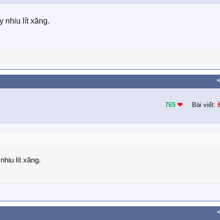
 nhiu lít xăng.
765
❤︎
Bài viết:
hiu lít xăng.