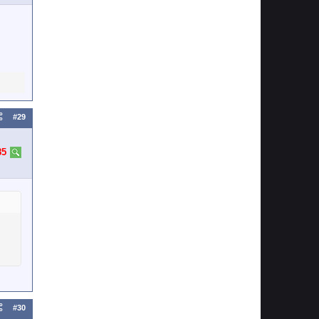
#29
85
#30