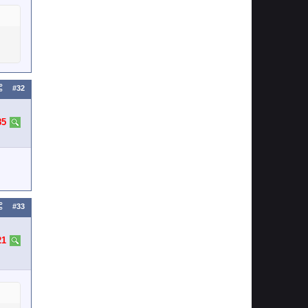
#32
85
#33
21