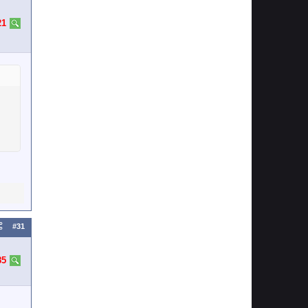
21
#31
85