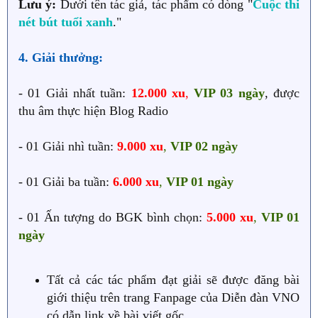
Lưu ý:
Dưới tên tác giả, tác phẩm có dòng "
Cuộc thi
nét bút tuổi xanh
."
4. Giải thưởng:
- 01 Giải nhất tuần:
12.000 xu
,
VIP 03 ngày
, được
thu âm thực hiện Blog Radio
- 01 Giải nhì tuần:
9.000 xu
,
VIP 02 ngày
- 01 Giải ba tuần:
6.000 xu
,
VIP 01 ngày
- 01 Ấn tượng do BGK bình chọn:
5.000 xu
,
VIP 01
ngày
Tất cả các tác phẩm đạt giải sẽ được đăng bài
giới thiệu trên trang Fanpage của Diễn đàn VNO
có dẫn link về bài viết gốc.