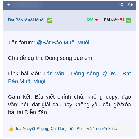
a
★
10 Tháng tám 2025
#10
c
t
i
Bát Bảo Muội Muội
698
❤︎
Bài viết:
54
o
n
s
Tên forum:
@Bát Bảo Muội Muội
:
Chủ đề dự thi: Dòng sông quê em
Link bài viết:
Tản văn - Dòng sông ký ức - Bát
Bảo Muội Muội
Cam kết: Bài viết chính chủ, không copy, đạo
văn; nếu đạt giải sau này không yêu cầu gỡ/xóa
bài tại Diễn đàn.
Hoa Nguyệt Phụng
,
Chì Đen
,
Tiên Phan
và 1 người khác
R
e