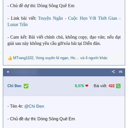
- Chủ đề dự thi: Dòng Sông Quê Em
- Link bài viết:
Truyện Ngắn - Cuộc Hẹn Với Thời Gian -
Lunar Trần
- Cam kết: Bài viết chính chủ, không copy, đạo văn; nếu đạt
giải sau này không yêu cầu gỡ/xóa bài tại Diễn đàn.
MTrang1102
,
Vong xuyên bỉ ngạn
,
Hoa Nguyệt Phụng
và 4 người khác
R
e
a
★
31 Tháng bảy 2025
#5
c
t
i
Chì Đen
8,076
❤︎
Bài viết:
422
o
n
s
- Tên 4r:
@Chì Đen
:
- Chủ đề dự thi: Dòng Sông Quê Em