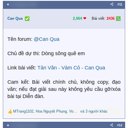
a
★
11 Tháng tám 2025
#11
c
t
i
Can Qua
2,064
❤︎
Bài viết:
2436
o
n
s
Tên forum:
@Can Qua
:
Chủ đề dự thi: Dòng sông quê em
Link bài viết:
Tản Văn - Vàm Cỏ - Can Qua
Cam kết: Bài viết chính chủ, không copy, đạo
văn; nếu đạt giải sau này không yêu cầu gỡ/xóa
bài tại Diễn đàn.
MTrang1102
,
Hoa Nguyệt Phụng
,
Vong xuyên bỉ ngạn
và 3 người khác
R
e
a
★
23 Tháng tám 2025
#12