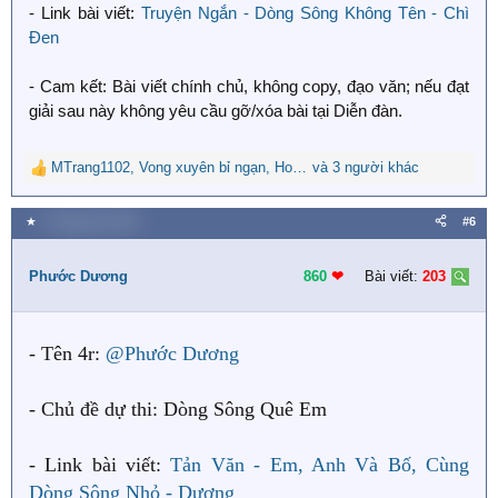
- Link bài viết:
Truyện Ngắn - Dòng Sông Không Tên - Chì
Đen
- Cam kết: Bài viết chính chủ, không copy, đạo văn; nếu đạt
giải sau này không yêu cầu gỡ/xóa bài tại Diễn đàn.
MTrang1102
,
Vong xuyên bỉ ngạn
,
Hoa Nguyệt Phụng
và 3 người khác
R
e
a
★
2 Tháng tám 2025
#6
c
t
i
Phước Dương
860
❤︎
Bài viết:
203
o
n
s
- Tên 4r:
@Phước Dương
:
- Chủ đề dự thi: Dòng Sông Quê Em
- Link bài viết:
Tản Văn - Em, Anh Và Bố, Cùng
Dòng Sông Nhỏ - Dương