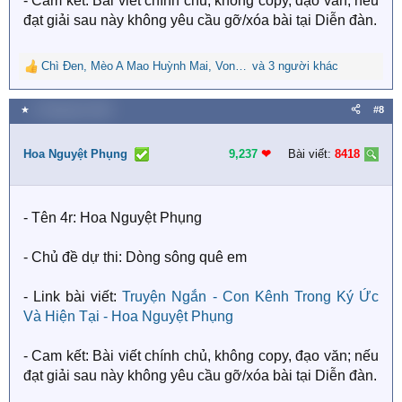
- Cam kết: Bài viết chính chủ, không copy, đạo văn; nếu
đạt giải sau này không yêu cầu gỡ/xóa bài tại Diễn đàn.
Chì Đen
,
Mèo A Mao Huỳnh Mai
,
Vong xuyên bỉ ngạn
và 3 người khác
R
e
a
★
3 Tháng tám 2025
#8
c
t
i
Hoa Nguyệt Phụng
9,237
❤︎
Bài viết:
8418
o
n
s
- Tên 4r: Hoa Nguyệt Phụng
:
- Chủ đề dự thi: Dòng sông quê em
- Link bài viết:
Truyện Ngắn - Con Kênh Trong Ký Ức
Và Hiện Tại - Hoa Nguyệt Phụng
- Cam kết: Bài viết chính chủ, không copy, đạo văn; nếu
đạt giải sau này không yêu cầu gỡ/xóa bài tại Diễn đàn.