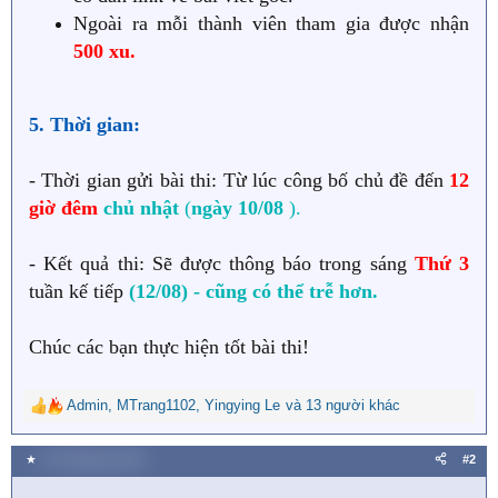
Ngoài ra mỗi thành viên tham gia được nhận
500 xu.
5. Thời gian:
- Thời gian gửi bài thi: Từ lúc công bố chủ đề đến
12
giờ đêm
chủ nhật
(
ngày 10/08
).
- Kết quả thi: Sẽ được thông báo trong sáng
Thứ 3
tuần kế tiếp
(12/08) - cũng có thể trễ hơn.
Chúc các bạn thực hiện tốt bài thi!
Admin
,
MTrang1102
,
Yingying Le
và 13 người khác
R
e
a
★
23 Tháng bảy 2025
#2
c
t