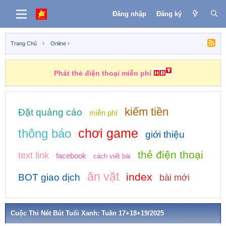
Đăng nhập
Đăng ký
Trang Chủ
Online
Những nhiệm vụ kiếm tiền
kiếm tiền
Đặt quảng cáo
miễn phí
chơi game
thông báo
giới thiệu
thẻ điện thoại
text link
facebook
cách viết bài
ăn vặt
index
BOT giao dịch
bài mới
Cuộc Thi Nét Bút Tuổi Xanh: Tuần 17+18+19/2025