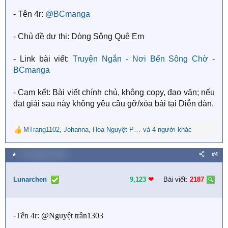
s
- Tên 4r:
@BCmanga
:
- Chủ đề dự thi: Dòng Sông Quê Em
- Link bài viết:
Truyện Ngắn - Nơi Bến Sông Chờ -
BCmanga
- Cam kết: Bài viết chính chủ, không copy, đạo văn; nếu
đạt giải sau này không yêu cầu gỡ/xóa bài tại Diễn đàn.
MTrang1102
,
Johanna
,
Hoa Nguyệt Phụng
và 4 người khác
R
e
a
★
27 Tháng bảy 2025
#4
c
t
i
Lunarchen
9,123
❤︎
Bài viết:
2187
o
n
s
-
Tên 4r: @Nguyệt trần1303
: