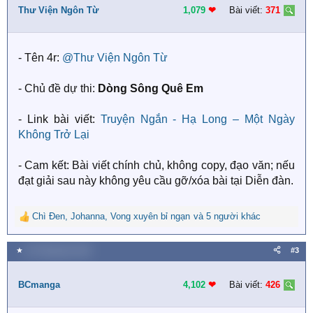
i
Thư Viện Ngôn Từ
1,079
❤︎
Bài viết:
371
o
n
s
- Tên 4r:
@Thư Viện Ngôn Từ
:
- Chủ đề dự thi:
Dòng Sông Quê Em
- Link bài viết:
Truyện Ngắn - Hạ Long – Một Ngày
Không Trở Lại
- Cam kết: Bài viết chính chủ, không copy, đạo văn; nếu
đạt giải sau này không yêu cầu gỡ/xóa bài tại Diễn đàn.
Chì Đen
,
Johanna
,
Vong xuyên bỉ ngạn
và 5 người khác
R
e
a
★
26 Tháng bảy 2025
#3
c
t
i
BCmanga
4,102
❤︎
Bài viết:
426
o
n