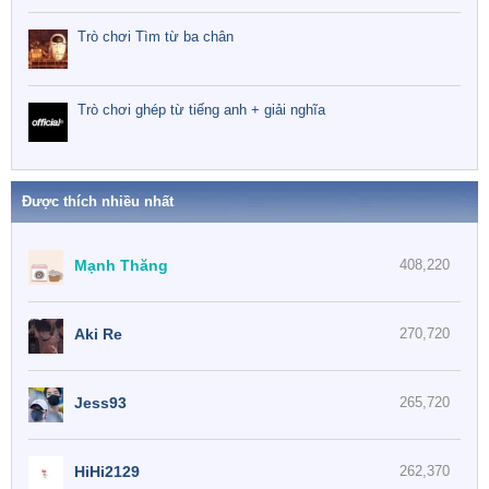
Trò chơi Tìm từ ba chân
Trò chơi ghép từ tiếng anh + giải nghĩa
Được thích nhiều nhất
Mạnh Thăng
408,220
Aki Re
270,720
Jess93
265,720
HiHi2129
262,370