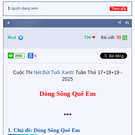
1
người đang xem
Theo dõi
★
21 Tháng bảy 2025
#1
Mod
734
❤︎
Bài viết:
53
2955
5
Cuộc Thi
Nét Bút Tuổi Xanh
: Tuần Thứ 17+18+19 -
2025
Dòng Sông Quê Em
***
1. Chủ đề: Dòng Sông Quê Em