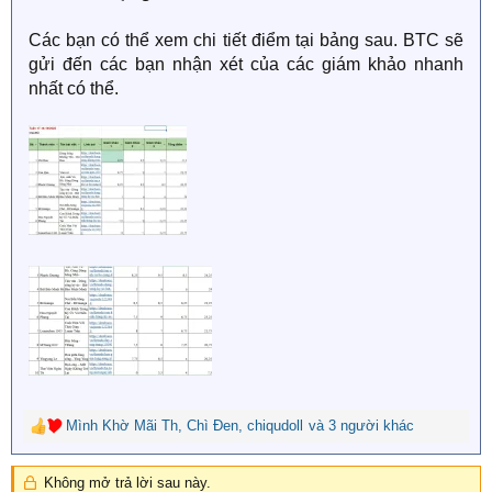
Các bạn có thể xem chi tiết điểm tại bảng sau. BTC sẽ
gửi đến các bạn nhận xét của các giám khảo nhanh
nhất có thể.
Mình Khờ Mãi Th
,
Chì Đen
,
chiqudoll
và 3 người khác
R
e
a
Không mở trả lời sau này.