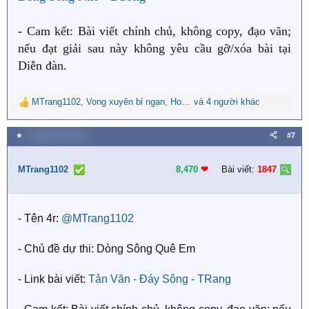
- Cam kết: Bài viết chính chủ, không copy, đạo văn;
nếu đạt giải sau này không yêu cầu gỡ/xóa bài tại
Diễn đàn.
MTrang1102
,
Vong xuyên bỉ ngạn
,
Hoa Nguyệt Phụng
và 4 người khác
R
e
a
★
3 Tháng tám 2025
#7
c
t
i
MTrang1102
8,470
❤︎
Bài viết:
1847
o
n
s
- Tên 4r:
@MTrang1102
:
- Chủ đề dự thi: Dòng Sông Quê Em
- Link bài viết:
Tản Văn - Đáy Sông - TRang