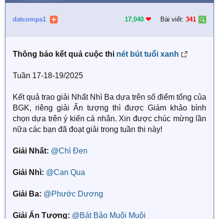
c
t
i
datcompa1
17,040
❤︎
Bài viết:
341
o
n
s
Thông báo kết quả cuộc thi
nét bút tuổi xanh
:
Tuần 17-18-19/2025
Kết quả trao giải Nhất Nhì Ba dựa trên số điểm tổng của
BGK, riêng giải Ấn tượng thì được Giám khảo bình
chọn dựa trên ý kiến cá nhân. Xin được chúc mừng lần
nữa các bạn đã đoạt giải trong tuần thi này!
Giải Nhất:
@Chì Đen
Giải Nhì:
@Can Qua
Giải Ba:
@Phước Dương
Giải Ấn Tượng:
@Bát Bảo Muội Muội