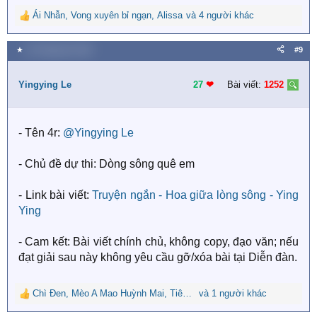
Ái Nhẫn
,
Vong xuyên bỉ ngạn
,
Alissa
và 4 người khác
R
e
a
★
10 Tháng tám 2025
#9
c
t
i
Yingying Le
27
❤︎
Bài viết:
1252
o
n
s
- Tên 4r:
@Yingying Le
:
- Chủ đề dự thi: Dòng sông quê em
- Link bài viết:
Truyện ngắn - Hoa giữa lòng sông - Ying
Ying
- Cam kết: Bài viết chính chủ, không copy, đạo văn; nếu
đạt giải sau này không yêu cầu gỡ/xóa bài tại Diễn đàn.
Chì Đen
,
Mèo A Mao Huỳnh Mai
,
Tiên Phan
và 1 người khác
R
e