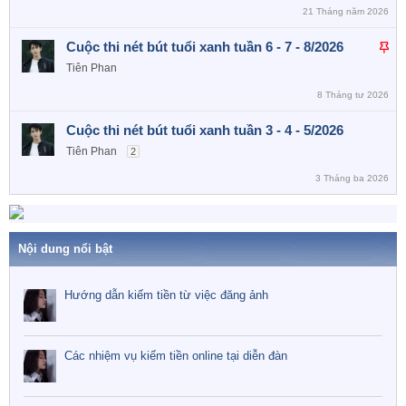
a
21 Tháng năm 2026
o
D
Cuộc thi nét bút tuổi xanh tuần 6 - 7 - 8/2026
á
Tiên Phan
n
8 Tháng tư 2026
l
ê
Cuộc thi nét bút tuổi xanh tuần 3 - 4 - 5/2026
n
Tiên Phan
2
c
a
3 Tháng ba 2026
o
Nội dung nổi bật
Hướng dẫn kiếm tiền từ việc đăng ảnh
Các nhiệm vụ kiếm tiền online tại diễn đàn