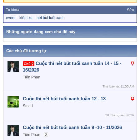
c
t
Từ khóa:
Sửa
i
o
T
event
kiếm xu
nét bút tuổi xanh
ừ
n
k
s
h
Những người đang xem chủ đề này
:
ó
a
Các chủ đề tương tự
D
Cuộc thi nét bút tuổi xanh tuần 14 - 15 -
Chú ý
á
16/2026
n
Tiên Phan
l
Thứ bảy lúc 11:55 AM
ê
n
D
Cuộc thi nét bút tuổi xanh tuần 12 - 13
c
á
Smod
a
n
o
20 Tháng sáu 2026
l
ê
Cuộc thi nét bút tuổi xanh tuần 9 -10 - 11/2026
n
Tiên Phan
2
c