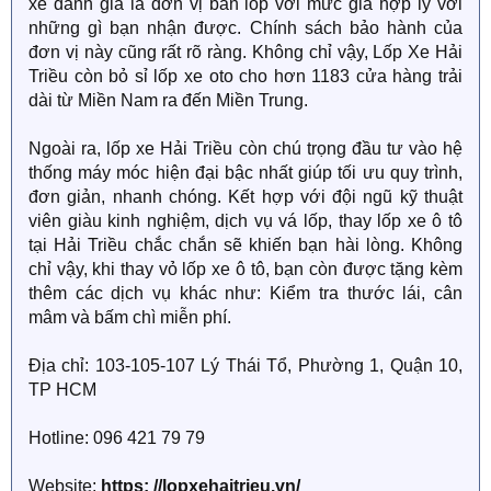
xế đánh giá là đơn vị bán lốp với mức giá hợp lý với
những gì bạn nhận được. Chính sách bảo hành của
đơn vị này cũng rất rõ ràng. Không chỉ vậy, Lốp Xe Hải
Triều còn bỏ sỉ lốp xe oto cho hơn 1183 cửa hàng trải
dài từ Miền Nam ra đến Miền Trung.
Ngoài ra, lốp xe Hải Triều còn chú trọng đầu tư vào hệ
thống máy móc hiện đại bậc nhất giúp tối ưu quy trình,
đơn giản, nhanh chóng. Kết hợp với đội ngũ kỹ thuật
viên giàu kinh nghiệm, dịch vụ vá lốp, thay lốp xe ô tô
tại Hải Triều chắc chắn sẽ khiến bạn hài lòng. Không
chỉ vậy, khi thay vỏ lốp xe ô tô, bạn còn được tặng kèm
thêm các dịch vụ khác như: Kiểm tra thước lái, cân
mâm và bấm chì miễn phí.
Địa chỉ: 103-105-107 Lý Thái Tổ, Phường 1, Quận 10,
TP HCM
Hotline: 096 421 79 79
Website:
https: //lopxehaitrieu.vn/