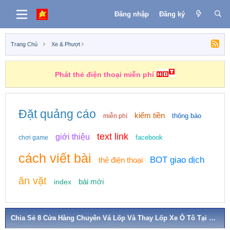
Đăng nhập
Đăng ký
Trang Chủ
Xe & Phượt
Phát thẻ điện thoại miễn phí
Đặt quảng cáo
kiếm tiền
thông báo
miễn phí
text link
giới thiệu
facebook
chơi game
cách viết bài
BOT giao dịch
thẻ điện thoại
ăn vặt
bài mới
index
Chia Sẻ 8 Cửa Hàng Chuyên Vá Lốp Và Thay Lốp Xe Ô Tô Tại Quận 10 TPHCM