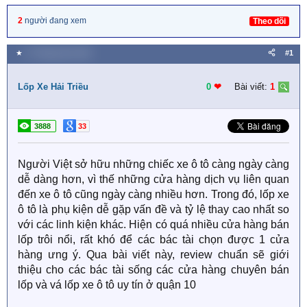
2
người đang xem
Theo dõi
★
17 Tháng năm 2022
#1
Lốp Xe Hải Triều
0
❤︎
Bài viết:
1
3888
33
Người Việt sở hữu những chiếc xe ô tô càng ngày càng
dễ dàng hơn, vì thế những cửa hàng dịch vụ liên quan
đến xe ô tô cũng ngày càng nhiều hơn. Trong đó, lốp xe
ô tô là phụ kiện dễ gặp vấn đề và tỷ lệ thay cao nhất so
với các linh kiện khác. Hiện có quá nhiều cửa hàng bán
lốp trôi nổi, rất khó để các bác tài chọn được 1 cửa
hàng ưng ý. Qua bài viết này, review chuẩn sẽ giới
thiệu cho các bác tài sống các cửa hàng chuyên bán
lốp và vá lốp xe ô tô uy tín ở quận 10