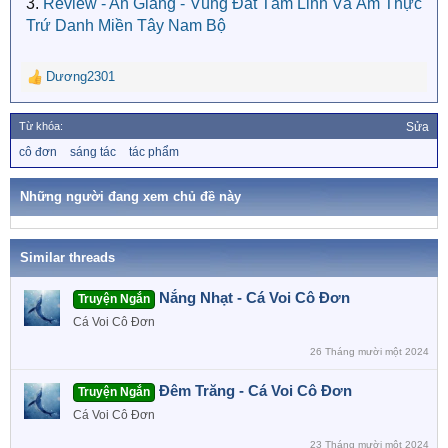
3.
Review - An Giang - Vùng Đất Tâm Linh Và Ẩm Thực
Trứ Danh Miền Tây Nam Bộ
Dương2301
R
e
a
Từ khóa:
Sửa
c
T
cô đơn
sáng tác
tác phẩm
t
ừ
i
k
o
h
Những người đang xem chủ đề này
n
ó
a
s
:
Similar threads
Nắng Nhạt - Cá Voi Cô Đơn
Truyện Ngắn
Cá Voi Cô Đơn
26 Tháng mười một 2024
Đêm Trăng - Cá Voi Cô Đơn
Truyện Ngắn
Cá Voi Cô Đơn
23 Tháng mười một 2024