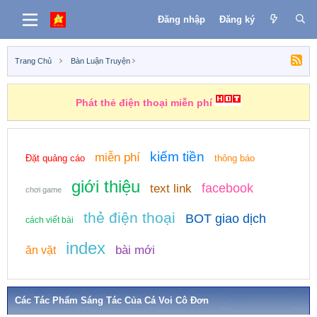
Đăng nhập
Đăng ký
Trang Chủ
Bàn Luận Truyện
Phát thẻ điện thoại miễn phí
kiếm tiền
miễn phí
Đặt quảng cáo
thông báo
giới thiệu
facebook
text link
chơi game
thẻ điện thoại
BOT giao dịch
cách viết bài
index
bài mới
ăn vặt
Các Tác Phẩm Sáng Tác Của Cá Voi Cô Đơn