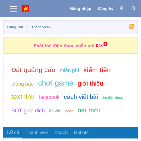
Đăng nhập
Đăng ký
Trang Chủ
Thành Viên
Phát thẻ điện thoại miễn phí
Đặt quảng cáo
kiếm tiền
miễn phí
chơi game
giới thiệu
thông báo
text link
cách viết bài
facebook
thẻ điện thoại
bài mới
BOT giao dịch
ăn vặt
index
Tất cả
Thành viên
Khách
Robots