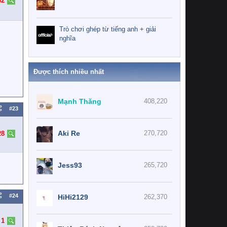
32
Trò chơi ghép từ tiếng anh + giải
nghĩa
Được thích nhiều nhất
Mạnh Thăng
408,220
#23
Aki Re
270,720
28
Jess93
265,720
#24
HiHi2129
262,370
:
1