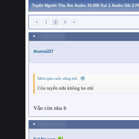
Tuyển Người Thu Âm Audio 10.000 Xu/ 1 Audio Dài 2 P
«
1
2
3
»
★
7 Tháng chín 2022
thumai227
Món quà cuộc sống nói:
Còn tuyển nữa không bn nhỉ
Vẫn còn nha b
★
9 Tháng chín 2022