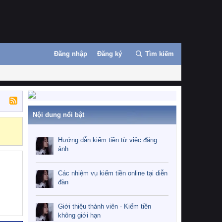
Đăng nhập
Đăng ký
Tìm kiếm
Nội dung nổi bật
Những nhiệm 
Hướng dẫn kiếm tiền từ việc đăng
ảnh
Các nhiệm vụ kiếm tiền online tại diễn
đàn
Giới thiệu thành viên - Kiếm tiền
không giới hạn