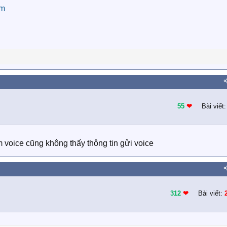
om
55
❤︎
Bài viết
 voice cũng không thấy thông tin gửi voice
312
❤︎
Bài viết: