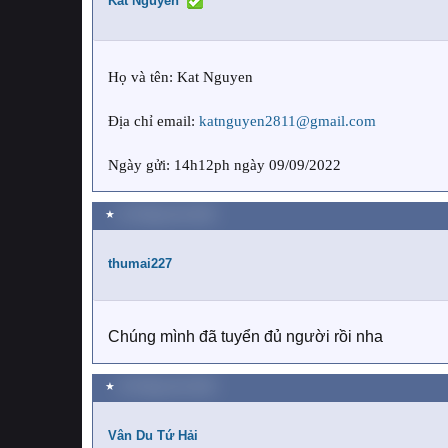
Kat Nguyen
Họ và tên: Kat Nguyen
Địa chỉ email:
katnguyen2811@gmail.com
Ngày gửi: 14h12ph ngày 09/09/2022
★
10 Tháng chín 2022
thumai227
Chúng mình đã tuyển đủ người rồi nha
★
18 Tháng chín 2022
Vân Du Tứ Hải