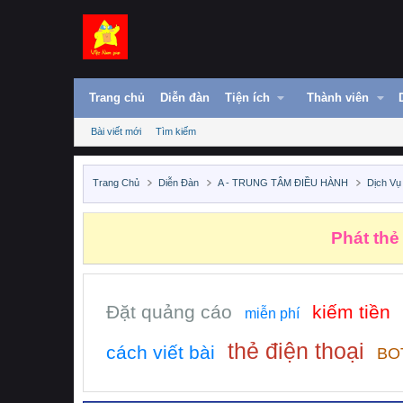
Trang chủ
Diễn đàn
Tiện ích
Thành viên
Bài viết mới
Tìm kiếm
Trang Chủ
Diễn Đàn
A - TRUNG TÂM ĐIỀU HÀNH
Dịch Vụ
Phát thẻ
Đặt quảng cáo
kiếm tiền
miễn phí
thẻ điện thoại
cách viết bài
BOT