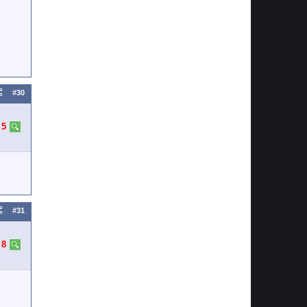
#30
:
5
#31
:
8