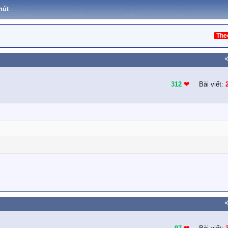
hút
The
312
❤︎
Bài viết: