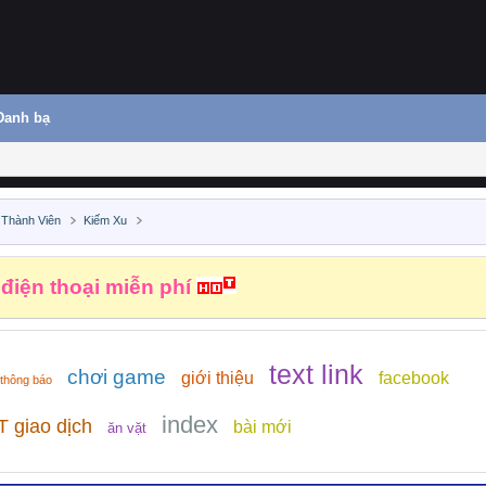
Danh bạ
 Thành Viên
Kiếm Xu
 điện thoại miễn phí
text link
chơi game
giới thiệu
facebook
thông báo
index
 giao dịch
bài mới
ăn vặt