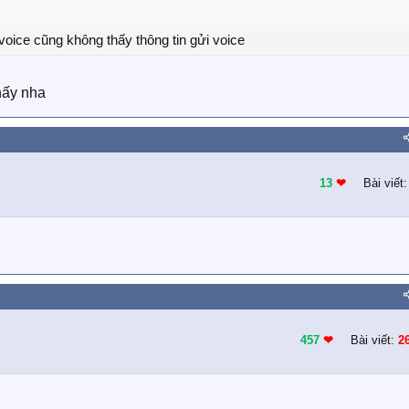
voice cũng không thấy thông tin gửi voice
thấy nha
13
❤︎
Bài viết
457
❤︎
Bài viết:
2