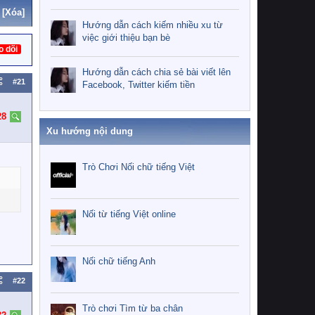
[Xóa]
Hướng dẫn cách kiếm nhiều xu từ
việc giới thiệu bạn bè
o dõi
Hướng dẫn cách chia sẻ bài viết lên
#21
Facebook, Twitter kiếm tiền
28
Xu hướng nội dung
Trò Chơi Nối chữ tiếng Việt
Nối từ tiếng Việt online
Nối chữ tiếng Anh
#22
Trò chơi Tìm từ ba chân