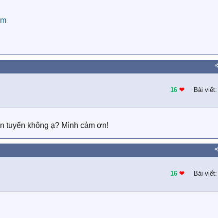
om
16
❤︎
Bài viết
còn tuyển không ạ? Mình cảm ơn!
16
❤︎
Bài viết