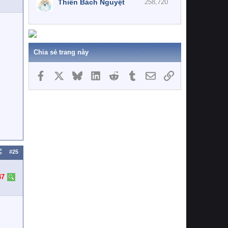
Thiên Bách Nguyệt
258,720
Chia sẻ trang này
Facebook
X
Bluesky
LinkedIn
Reddit
Tumblr
Email
Link
#25
47