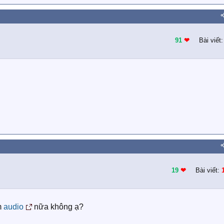
91
❤︎
Bài viết
19
❤︎
Bài viết:
m
audio
nữa không ạ?