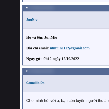
★
12 Tháng mười 2022
JunMio
Họ và tên: JunMio
Địa chỉ email:
nlmjun1112@gmail.com
Ngày gửi: 9h12 ngày 12/10/2022
★
26 Tháng mười 2022
Camellia Do
Cho mình hỏi với ạ, bạn còn tuyển người thu â