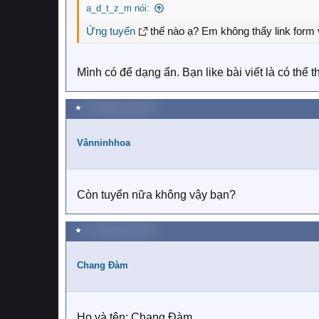
a_d_t_z_m nói:
Ứng tuyển
thế nào ạ? Em không thấy link form 
Mình có để dạng ẩn. Bạn like bài viết là có thể 
★
10 Tháng mười 2022
Vânninhhoa
Còn tuyển nữa không vậy bạn?
★
11 Tháng mười 2022
Chang Đàm
Họ và tên: Chang Đàm