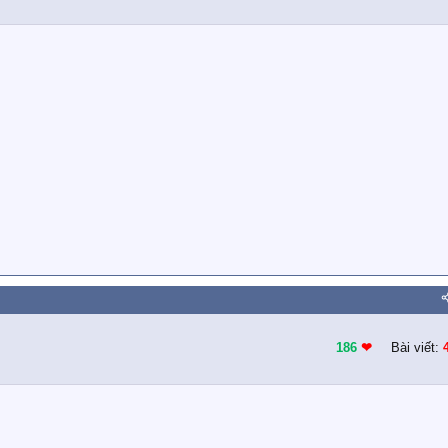
186
❤︎
Bài viết: