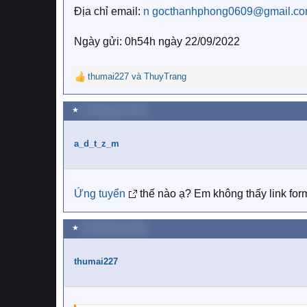
Địa chỉ email:
n
gocthanhphong0609@gmail.c
Ngày gửi: 0h54h ngày 22/09/2022
thumai227
và
ThuyTrang
R
e
a
★
26 Tháng chín 2022
c
t
i
a_d_t_z_m
o
n
s
:
Ứng tuyển
thế nào ạ? Em không thấy link form
★
29 Tháng chín 2022
thumai227