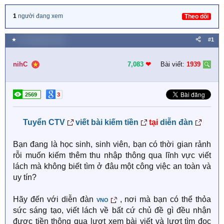
1
người đang xem
Theo dõi
★
15 Tháng bảy 2022
#1
nihC
7,083
❤︎
Bài viết:
1939
2569
3
Tuyển CTV
viết bài kiếm tiền
tại
diễn đàn
Bạn đang là học sinh, sinh viên, bạn có thời gian rảnh
rỗi muốn kiếm thêm thu nhập thông qua lĩnh vực viết
lách mà không biết tìm ở đâu một công việc an toàn và
uy tín?
Hãy đến với diễn đàn
, nơi mà bạn có thể thỏa
VNO
sức sáng tạo, viết lách về bất cứ chủ đề gì đều nhận
được tiền thông qua lượt xem bài viết và lượt tìm đọc