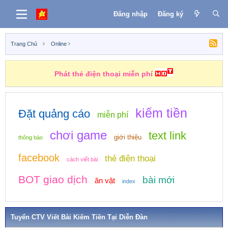
Đăng nhập
Đăng ký
Trang Chủ
Online
Phát thẻ điện thoại miễn phí
kiếm tiền
Đặt quảng cáo
miễn phí
chơi game
text link
giới thiệu
thông báo
facebook
thẻ điện thoại
cách viết bài
BOT giao dịch
bài mới
ăn vặt
index
Tuyển CTV Viết Bài Kiếm Tiền Tại Diễn Đàn