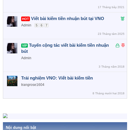
a
k
o
17 Tháng bảy 2021
h
ó
F
Viết bài kiếm tiền nhuận bút tại VNO
HOT
a
e
Admin
5
6
7
a
23 Tháng tám 2025
t
u
Đ
D
Tuyển cộng tác viết bài kiếm tiền nhuận
VIP
r
ã
á
bút
e
k
n
Admin
d
h
l
3 Tháng năm 2018
ó
ê
a
n
Trải nghiệm VNO: Viết bài kiếm tiền
c
trangrose1604
a
o
8 Tháng mười hai 2018
Nội dung nổi bật