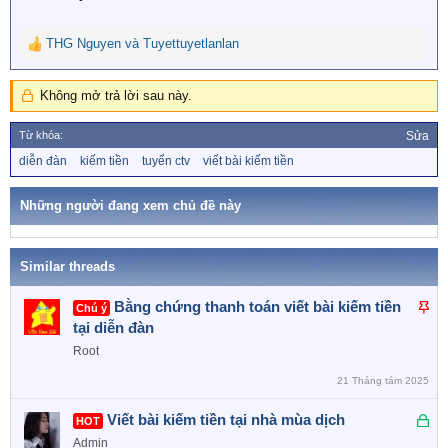
THG Nguyen
và
Tuyettuyetlanlan
R
e
a
Không mở trả lời sau này.
c
t
Từ khóa:
Sửa
i
o
T
diễn đàn
kiếm tiền
tuyển ctv
viết bài kiếm tiền
ừ
n
k
s
h
Những người đang xem chủ đề này
:
ó
a
Similar threads
D
Bằng chứng thanh toán viết bài kiếm tiền
Chú ý
á
tại diễn đàn
n
Root
l
21 Tháng tám 2025
ê
n
Đ
Viết bài kiếm tiền tại nhà mùa dịch
HOT
c
ã
Admin