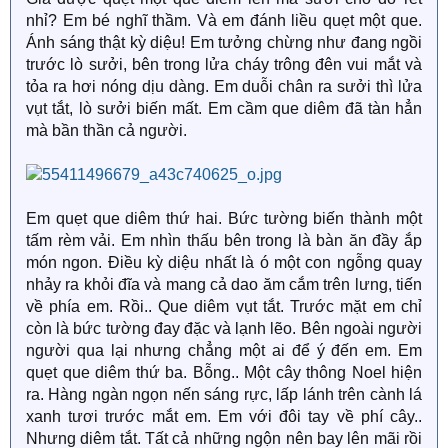
nhỉ? Em bé nghĩ thầm. Và em đánh liều quẹt một que.
Ánh sáng thật kỳ diệu! Em tưởng chừng như đang ngồi
trước lò sưởi, bên trong lửa cháy trông đên vui mắt và
tỏa ra hơi nóng dịu dàng. Em duỗi chân ra sưởi thì lửa
vụt tắt, lò sưởi biến mất. Em cầm que diêm đã tàn hẳn
mà bần thần cả người.
Em quẹt que diêm thứ hai. Bức tường biến thành một
tấm rèm vải. Em nhìn thấu bên trong là bàn ăn đầy ắp
món ngon. Điều kỳ diệu nhất là ó một con ngỗng quay
nhảy ra khỏi đĩa và mang cả dao ăm cắm trên lưng, tiến
về phía em. Rồi.. Que diêm vụt tắt. Trước mặt em chỉ
còn là bức tường đay đặc và lạnh lẽo. Bên ngoài người
người qua lại nhưng chẳng một ai để ý đến em. Em
quẹt que diêm thứ ba. Bỗng.. Một cây thông Noel hiện
ra. Hàng ngàn ngọn nến sáng rực, lấp lánh trên cành lá
xanh tươi trước mắt em. Em với đôi tay về phí cây..
Nhưng diêm tắt. Tất cả những ngộn nên bay lên mãi rồi