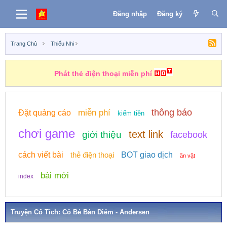
Đăng nhập
Đăng ký
Trang Chủ
Thiếu Nhi
Phát thẻ điện thoại miễn phí
thông báo
miễn phí
Đặt quảng cáo
kiếm tiền
chơi game
text link
giới thiệu
facebook
cách viết bài
thẻ điện thoại
BOT giao dịch
ăn vặt
bài mới
index
Truyện Cổ Tích: Cô Bé Bán Diêm - Andersen