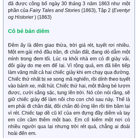
đã được công bố ngày 30 tháng 3 năm 1863 như một
phần của
Fairy Tales and Stories
(1863), Tập 2 (
Eventyr
og Historier
) (1863)
Cô bé bán diêm​
Đêm ấy là đêm giao thừa, trời giá rét, tuyết rơi nhiều.
Một em gái nhỏ đầu trần, đi chân đất, đang dò dẫm một
mình trong đem tối. Lúc ra khỏi nhà em có đi giày vải,
đôi giày do mẹ em để lại. Vì rộng quá, em đã liên tiếp
làm văng mất cả hai chiếc giày khi em chạy qua đường.
Chiếc thứ nhất bị xe song mã nghiến, rồi dính theo tuyết
vào bánh xe, mất hút. Chiếc thứ hai, một thằng bé lượm
được, cười sằng sặc, tung lên trời. Nó còn nói rằng, sẽ
giữ chiếc giày để làm nôi cho con chó sau này. Thế là
em phải đi chân đát, đôi chân đỏ ửng lên rồi tím bầm lại
vì rét. Chiếc tạp dề cũ kĩ của em đựng đầy diêm và tay
em còn cầm thêm một bao. Em cố kiếm một nơi có
nhiều người qua lại nhưng trời rét quá, chẳng ai đoái
hoài đến em.