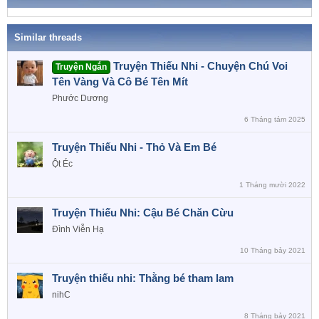
n
ó
a
s
:
Similar threads
Truyện Thiếu Nhi - Chuyện Chú Voi
Truyện Ngắn
Tên Vàng Và Cô Bé Tên Mít
Phước Dương
6 Tháng tám 2025
Truyện Thiếu Nhi - Thỏ Và Em Bé
Ột Éc
1 Tháng mười 2022
Truyện Thiếu Nhi: Cậu Bé Chăn Cừu
Đình Viễn Hạ
10 Tháng bảy 2021
Truyện thiếu nhi: Thằng bé tham lam
nihC
8 Tháng bảy 2021