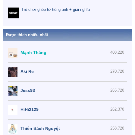
Trò chơi ghép từ tiếng anh + giải nghĩa
Được thích nhiều nhất
Mạnh Thăng
408,220
Aki Re
270,720
Jess93
265,720
HiHi2129
262,370
Thiên Bách Nguyệt
258,720