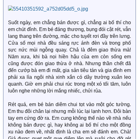
Suốt ngày, em chẳng bán được gì, chẳng ai bố thí cho
em chút đỉnh. Em bé đáng thương, bụng đói cật rét, vẫn
lang thang trên đường, mặc cho tuyết rơi đầy trên lưng.
Cửa sổ mọi nhà đều sáng rực ánh đèn và trong phố
sực nức mùi ngỗng quay. Chả là đêm giao thừa mà!
Năm xưa, khi bà nọi hiền hậu của em còn sống em
cũng được đón giao thừa ở nhà. Nhưng thần chết đã
đến cướp bà em đi mất, gia sản tiêu tán và gia đình em
phải xa lìa ngôi nhà xinh xắn có dây trường xuân leo
quanh. Giờ em phải chui rúc trong một xó tối tăm, luôn
luôn nghe những lời mắng nhiếc, chửi rủa.
Rét quá, em bé bán diêm chui tọt vào một góc tường.
Em thu đôi chân lại nhưng mỗi lúc lại lạnh hơn. Đôi bàn
tay em cứng đờ ra. Em cung không thể nào về nhà nếu
không bán được gì, hay không ai bố thí cho một đồng
xu nào đem về, nhất định là cha em sẽ đánh em. Chà!
Giá được quẹt một que diêm lên mà sưởi cho đỡ rét