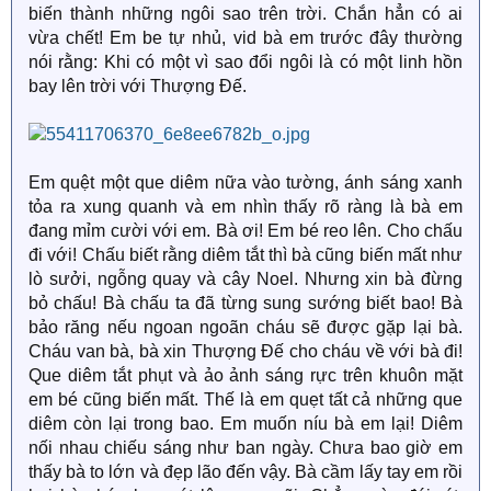
biến thành những ngôi sao trên trời. Chắn hẳn có ai
vừa chết! Em be tự nhủ, vid bà em trước đây thường
nói rằng: Khi có một vì sao đổi ngôi là có một linh hồn
bay lên trời với Thượng Đế.
Em quệt một que diêm nữa vào tường, ánh sáng xanh
tỏa ra xung quanh và em nhìn thấy rõ ràng là bà em
đang mỉm cười với em. Bà ơi! Em bé reo lên. Cho chấu
đi với! Chấu biết rằng diêm tắt thì bà cũng biến mất như
lò sưởi, ngỗng quay và cây Noel. Nhưng xin bà đừng
bỏ chấu! Bà chấu ta đã từng sung sướng biết bao! Bà
bảo răng nếu ngoan ngoãn cháu sẽ được gặp lại bà.
Cháu van bà, bà xin Thượng Đế cho cháu về với bà đi!
Que diêm tắt phụt và ảo ảnh sáng rực trên khuôn mặt
em bé cũng biến mất. Thế là em quẹt tất cả những que
diêm còn lại trong bao. Em muốn níu bà em lại! Diêm
nối nhau chiếu sáng như ban ngày. Chưa bao giờ em
thấy bà to lớn và đẹp lão đến vậy. Bà cầm lấy tay em rồi