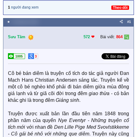
1
người đang xem
Theo dõi
★
6 Tháng tám 2024
#1
Sưu Tầm
572
❤︎
Bài viết:
864
1005
3
Cô bé bán diêm là truyện cổ tích do tác giả người Đan
Mạch Hans Christian Andersen sáng tác. Truyện kể về
một cô bé nghèo khổ phải đi bán diêm giữa mùa đông
giá lạnh và từ giã cõi đời trong đêm
giao thừa
- có bản
khác ghi là trong đêm
Giáng sinh
.
Truyện được xuất bản lần đầu tiên năm 1848 trong
phần năm của quyển
Nye Eventyr
-
Những truyện cổ
tích mới
với nhan đề
Den Lille Pige Med Svovlstikkerne
-
Cô gái bé nhỏ với những que diêm
. Truyện này cũng