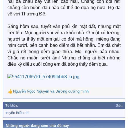
hai bà cháu bay vút lên cao mãi. Chẳng còn đói rét,
chẳng còn buồn đau nào có thể đe dọa họ nữa. Họ đã
về với Thượng Đế.
Sáng hôm sau, tuyết vẫn phủ kín mặt đất, nhưng mặt
trời lên. Mọi người vui vẻ ra khỏi nhà. Ở một xó tường,
người ta thấy một em gái có đôi má hồng, miệng đang
mỉm cười, bên cạnh bao diêm đã hết nhẵn. Em đã chết
vì giá rét trong đêm giao thừa. Mọi người bảo nhau:
Chắc nó muốn sưởi ấm! Nhưng chẳng ai biết những
điêu kỳ diệu cuối cùng em đã trông thấy đêm qua.
Nguyễn Ngọc Nguyên
và
Dương dương minh
R
e
a
Từ khóa:
Sửa
c
T
truyện thiếu nhi
t
ừ
i
k
o
h
Những người đang xem chủ đề này