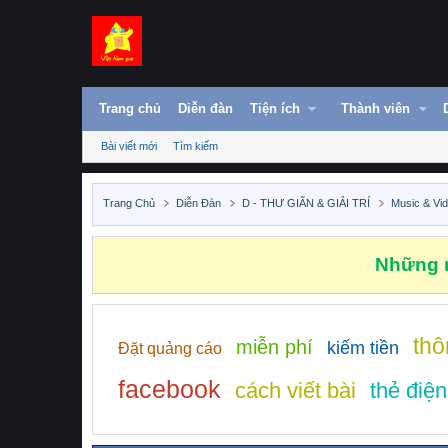
Trang chủ
Diễn đàn
Tiện ích
Thành viên
Bài viết mới
Tìm kiếm
Trang Chủ
Diễn Đàn
D - THƯ GIÃN & GIẢI TRÍ
Music & Vi
Những n
thô
miễn phí
kiếm tiền
Đặt quảng cáo
facebook
cách viết bài
thẻ điện