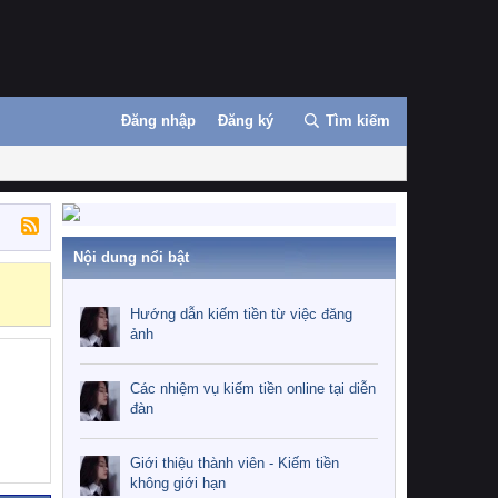
Đăng nhập
Đăng ký
Tìm kiếm
Nội dung nổi bật
Hướng dẫn kiế
Hướng dẫn kiếm tiền từ việc đăng
ảnh
Các nhiệm vụ kiếm tiền online tại diễn
đàn
Giới thiệu thành viên - Kiếm tiền
không giới hạn