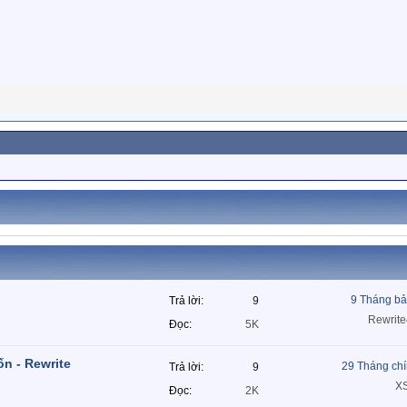
9 Tháng bả
Trả lời
9
Rewrite
Đọc
5K
n - Rewrite
29 Tháng ch
Trả lời
9
X
Đọc
2K