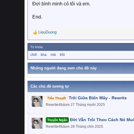
Đợi bình minh có tôi và em.
End.
LieuDuong
R
e
a
Từ khóa:
c
T
chill
kha
rnb
trôi
t
ừ
i
k
o
h
Những người đang xem chủ đề này
n
ó
a
s
:
Các chủ đề tương tự
Trôi Giữa Biển Mây - Rewrite
Tiểu Thuyết
Rewrite4future
27 Tháng mười 2025
Đời Vẫn Trôi Theo Cách Nó Muố
Truyện Ngắn
Rewrite4future
28 Tháng chín 2025