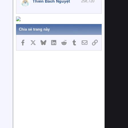
Thiên Bách Nguyệt
258,720
Chia sẻ trang này
Facebook
X
Bluesky
LinkedIn
Reddit
Tumblr
Email
Link