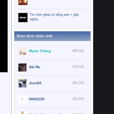
Trò chơi ghép từ tiếng anh + giải
nghĩa
Được thích nhiều nhất
Mạnh Thăng
408,220
Aki Re
270,720
Jess93
265,720
HiHi2129
262,370