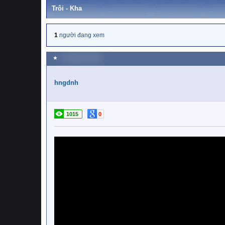
Trôi - Kha
1
người đang xem
★
1 Tháng hai 2023
hngdnh
1015
0