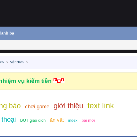
Danh bạ
deo
Việt Nam
hiệm vụ kiếm tiền
text link
giới thiệu
ng báo
chơi game
 thoại
ăn vặt
BOT giao dịch
bài mới
index