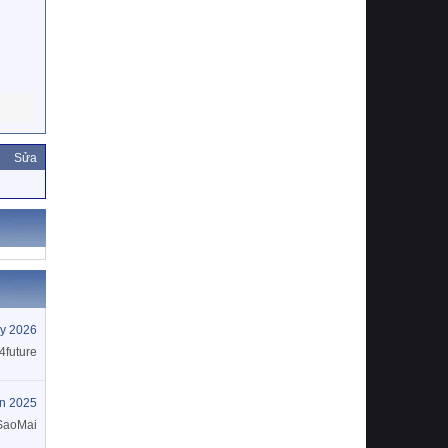
Sửa
y 2026
4future
ín 2025
SaoMai