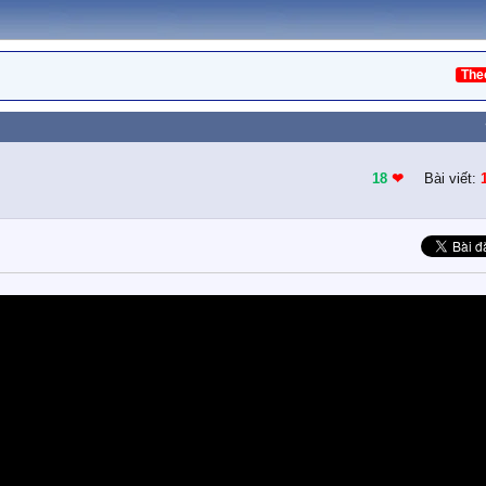
The
18
❤︎
Bài viết: