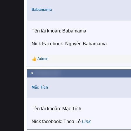
t
i
Babamama
o
n
s
:
Tên tài khoản: Babamama
Nick Facebook: Nguyễn Babamama
Admin
R
e
a
★
22 Tháng tư 2019
c
t
i
Mặc Tích
o
n
s
:
Tên tài khoản: Mặc Tích
Nick facebook: Thoa Lê
Link