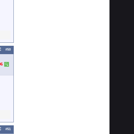
#50
96
#51