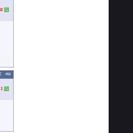
32
#52
:
1