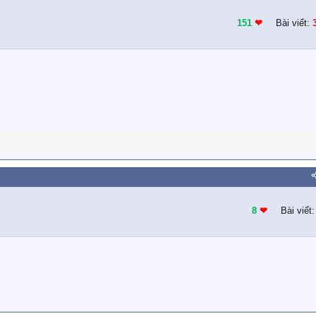
151
❤︎
Bài viết:
8
❤︎
Bài viết