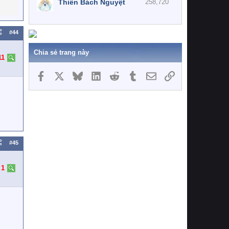
Thiên Bách Nguyệt
258,720
#44
Chia sẻ trang này
11
Facebook
X
Bluesky
LinkedIn
Reddit
Tumblr
Email
Link
#45
:
1