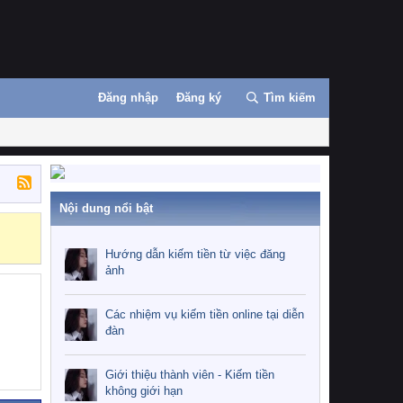
Đăng nhập
Đăng ký
Tìm kiếm
Nội dung nổi bật
Những nhiệm 
Hướng dẫn kiếm tiền từ việc đăng
ảnh
Các nhiệm vụ kiếm tiền online tại diễn
đàn
Giới thiệu thành viên - Kiếm tiền
không giới hạn