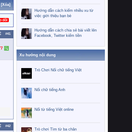
[Xóa]
Hướng dẫn cách kiếm nhiều xu từ
việc giới thiệu bạn bè
o dõi
Hướng dẫn cách chia sẻ bài viết lên
#41
Facebook, Twitter kiếm tiền
77
Xu hướng nội dung
Trò Chơi Nối chữ tiếng Việt
Nối chữ tiếng Anh
Nối từ tiếng Việt online
#42
Trò chơi Tìm từ ba chân