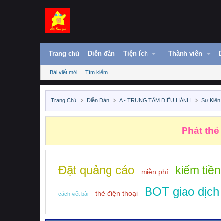
Trang chủ
Diễn đàn
Tiện ích
Thành viên
Bài viết mới
Tìm kiếm
Trang Chủ
Diễn Đàn
A - TRUNG TÂM ĐIỀU HÀNH
Sự Kiện
Phát thẻ
Đặt quảng cáo
kiếm tiền
miễn phí
BOT giao dịch
thẻ điện thoại
cách viết bài