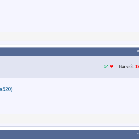
54
❤︎
Bài viết:
1
a520)