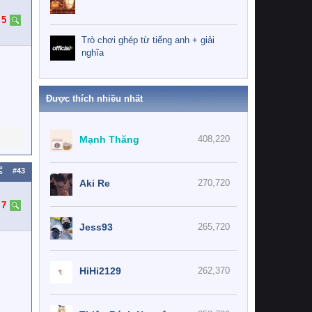
:
5
Trò chơi ghép từ tiếng anh + giải
nghĩa
Được thích nhiều nhất
Mạnh Thăng
408,220
#43
Aki Re
270,720
:
7
Jess93
265,720
HiHi2129
262,370