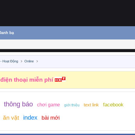
Danh bạ
 - Hoạt Động
Online
 điện thoại miễn phí
thông báo
facebook
chơi game
text link
giới thiệu
index
ăn vặt
bài mới