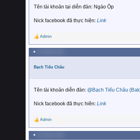
Tên tài khoản tại diễn đàn: Ngáo Ộp
Nick facebook đã thực hiện:
Link
Admin
R
e
a
★
21 Tháng tư 2019
c
t
i
Bạch Tiểu Châu
o
n
s
:
Tên tài khoản diễn đàn:
@Bạch Tiểu Châu (Bak
Nick facebook đã thực hiên:
Link
Admin
R
e
a
★
22 Tháng tư 2019
c