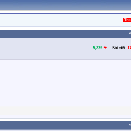
The
5,235
❤︎
Bài viết:
1