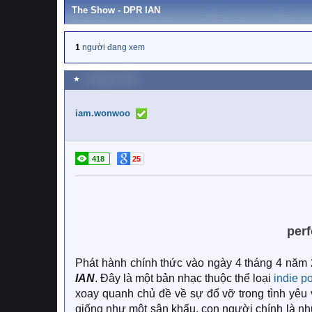
The Show - DPR IAN
1
người đang xem
★
4 Tháng tư 2026
iam.wonwoo
418
25
per
Phát hành chính thức vào ngày 4 tháng 4 năm
IAN
. Đây là một bản nhạc thuộc thể loại
indie p
xoay quanh chủ đề về sự đổ vỡ trong tình yêu 
giống như một sân khấu, con người chính là nhữ