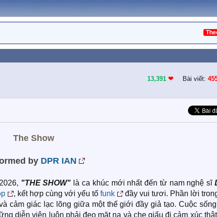
The
13,391
❤︎
Bài viết:
45
The Show
formed by
DPR IAN
 2026,
"THE SHOW"
là ca khúc mới nhất đến từ nam nghệ sĩ
op
, kết hợp cùng với yếu tố
funk
đầy vui tươi. Phần lời tron
và cảm giác lạc lõng giữa một thế giới đầy giả tạo. Cuộc sốn
ng diễn viên luôn phải đeo mặt nạ và che giấu đi cảm xúc thậ