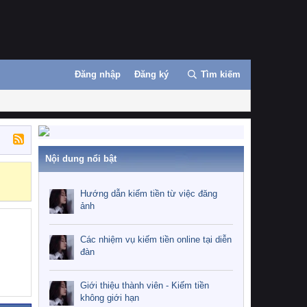
Đăng nhập
Đăng ký
Tìm kiếm
Nội dung nổi bật
Những nhiệm 
Hướng dẫn kiếm tiền từ việc đăng
ảnh
Các nhiệm vụ kiếm tiền online tại diễn
đàn
Giới thiệu thành viên - Kiếm tiền
không giới hạn