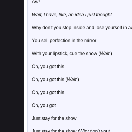
Aw!
Wait, I have, like, an idea I just thought
Why don't you step inside and lose yourself in 
You sell perfection in the mirror
With your lipstick, cue the show (
Wait
)
Oh, you got this
Oh, you got this (
Wait
)
Oh, you got this
Oh, you got
Just stay for the show
Just stay for the show (Why don't you)