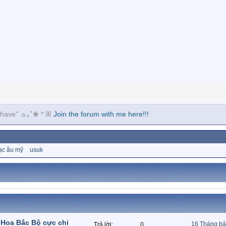
ou have" ☼｡˚❀ * ꕤ
Join the forum with me here!!!
ạc âu mỹ
usuk
Hoa Bắc Bộ cực chi
16 Tháng bả
Trả lời
0