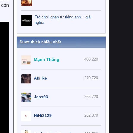
u con
Trò chơi ghép từ tiếng anh + giải
nghĩa
Được thích nhiều nhất
Mạnh Thăng
408,220
Aki Re
270,720
Jess93
265,720
HiHi2129
262,370