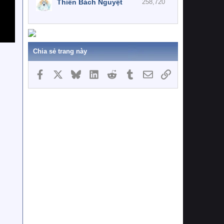
Thiên Bách Nguyệt
258,720
Chia sẻ trang này
Facebook
X
Bluesky
LinkedIn
Reddit
Tumblr
Email
Link