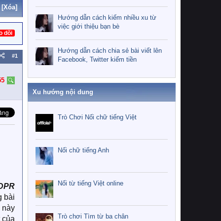
[Xóa]
Hướng dẫn cách kiếm nhiều xu từ
việc giới thiệu bạn bè
o dõi
Hướng dẫn cách chia sẻ bài viết lên
#1
Facebook, Twitter kiếm tiền
55
Xu hướng nội dung
Trò Chơi Nối chữ tiếng Việt
Nối chữ tiếng Anh
Nối từ tiếng Việt online
DPR
g bài
g này
Trò chơi Tìm từ ba chân
t của