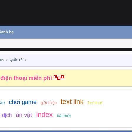
Danh bạ
deo
Quốc Tế
 điện thoại miễn phí
text link
chơi game
báo
giới thiệu
facebook
index
ăn vặt
 dịch
bài mới