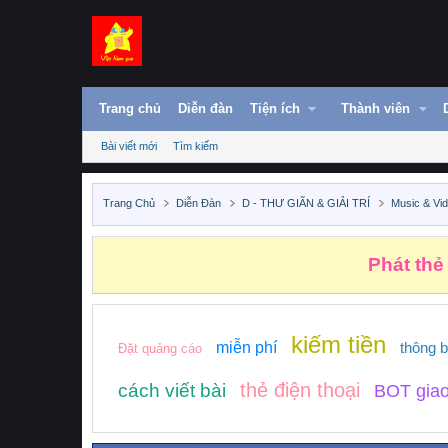
Trang chủ
Diễn đàn
Tiện ích
Thành viên
Bài viết mới
Tìm kiếm
Trang Chủ
Diễn Đàn
D - THƯ GIÃN & GIẢI TRÍ
Music & Vi
Phát thẻ
kiếm tiền
miễn phí
thông 
Đặt quảng cáo
thẻ điện thoại
cách viết bài
BOT giao