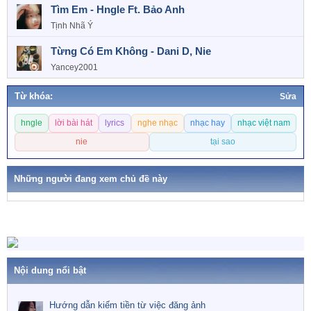
Tìm Em - Hngle Ft. Bảo Anh
Tịnh Nhã Ý
Từng Có Em Không - Dani D, Nie
Yancey2001
Từ khóa:
Sửa
T
hngle
lời bài hát
lyrics
nghe nhạc
nhạc hay
nhạc việt nam
ừ
k
nie
tại sao
h
ó
Những người đang xem chủ đề này
a
Nội dung nổi bật
Hướng dẫn kiếm tiền từ việc đăng ảnh