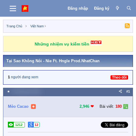
Đăng nhập
Đăng ký
Trang Chủ
Việt Nam
Những nhiệm vụ kiếm tiền
Tại Sao Không Nói - Nie Ft. Hngle Prod.NhatChan
1
người đang xem
Theo dõi
★
10 Tháng năm 2023
#1
Mèo Cacao
2,946
❤︎
Bài viết:
180
1212
12