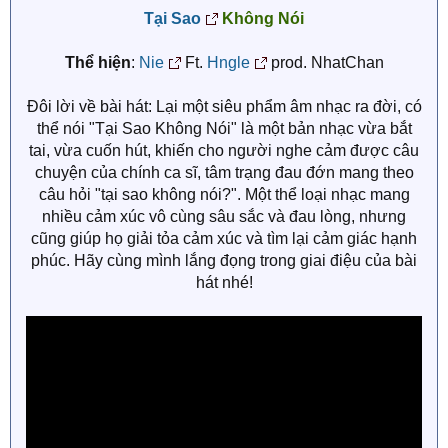
Tại Sao
Không Nói
Thể hiện
:
Nie
Ft.
Hngle
prod. NhatChan
Đôi lời về bài hát: Lại một siêu phẩm âm nhạc ra đời, có
thể nói "Tại Sao Không Nói" là một bản nhạc vừa bắt
tai, vừa cuốn hút, khiến cho người nghe cảm được câu
chuyện của chính ca sĩ, tâm trạng đau đớn mang theo
câu hỏi "tại sao không nói?". Một thể loại nhạc mang
nhiều cảm xúc vô cùng sâu sắc và đau lòng, nhưng
cũng giúp họ giải tỏa cảm xúc và tìm lại cảm giác hạnh
phúc. Hãy cùng mình lắng đọng trong giai điệu của bài
hát nhé!