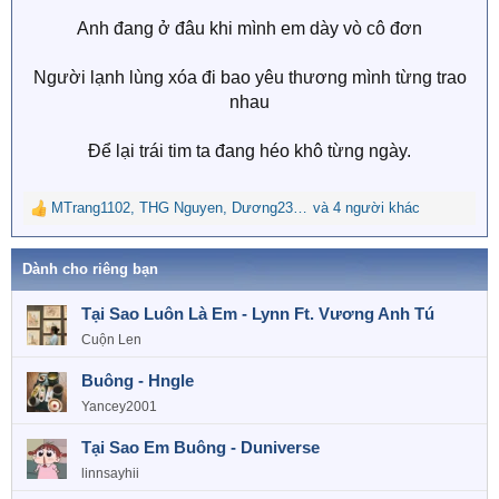
Anh đang ở đâu khi mình em dày vò cô đơn
Người lạnh lùng xóa đi bao yêu thương mình từng trao
nhau
Để lại trái tim ta đang héo khô từng ngày.
MTrang1102
,
THG Nguyen
,
Dương2301
và 4 người khác
R
e
a
Dành cho riêng bạn
c
t
Tại Sao Luôn Là Em - Lynn Ft. Vương Anh Tú
i
o
Cuộn Len
n
s
Buông - Hngle
:
Yancey2001
Tại Sao Em Buông - Duniverse
linnsayhii