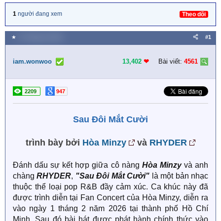
1
người đang xem
Theo dõi
★
13 Tháng hai 2026
#1
iam.wonwoo
13,402
❤︎
Bài viết:
4561
2209
947
Sau Đôi Mắt Cười
trình bày bởi
Hòa Minzy
và
RHYDER
Đánh dấu sự kết hợp giữa cô nàng
Hòa Minzy
và anh
chàng
RHYDER
,
"Sau Đôi Mắt Cười"
là một bản nhạc
thuộc thể loại pop R&B đầy cảm xúc. Ca khúc này đã
được trình diễn tại Fan Concert của Hòa Minzy, diễn ra
vào ngày 1 tháng 2 năm 2026 tại thành phố Hồ Chí
Minh. Sau đó bài hát được phát hành chính thức vào