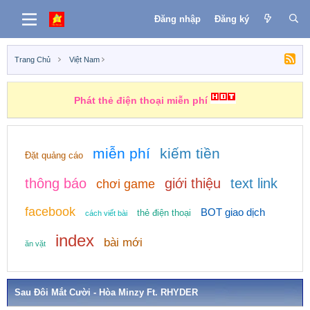
Đăng nhập
Đăng ký
Trang Chủ
Việt Nam
Phát thẻ điện thoại miễn phí
miễn phí
kiếm tiền
Đặt quảng cáo
thông báo
giới thiệu
text link
chơi game
facebook
BOT giao dịch
thẻ điện thoại
cách viết bài
index
bài mới
ăn vặt
Sau Đôi Mắt Cười - Hòa Minzy Ft. RHYDER