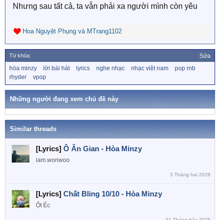
Nhưng sau tất cả, ta vẫn phải xa người mình còn yêu
Hoa Nguyệt Phụng
và
MTrang1102
R
e
a
Từ khóa:
Sửa
c
T
hòa minzy
lời bài hát
lyrics
nghe nhạc
nhạc việt nam
pop rnb
t
ừ
rhyder
vpop
i
k
o
h
n
ó
Những người đang xem chủ đề này
a
s
:
Similar threads
[Lyrics]
Ô Ăn Gian - Hòa Minzy
iam.wonwoo
3 Tháng hai 2026
[Lyrics]
Chất Bling 10/10 - Hòa Minzy
Ột Éc
31 Tháng bảy 2025