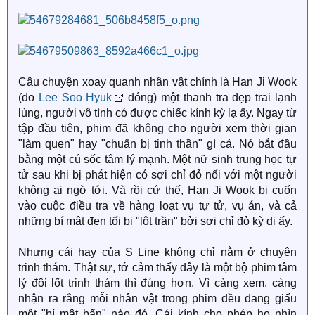
Câu chuyện xoay quanh nhân vật chính là Han Ji Wook
(do
Lee Soo Hyuk
đóng) một thanh tra đẹp trai lạnh
lùng, người vô tình có được chiếc kính kỳ lạ ấy. Ngay từ
tập đầu tiên, phim đã không cho người xem thời gian
"làm quen" hay "chuẩn bị tinh thần" gì cả. Nó bắt đầu
bằng một cú sốc tâm lý mạnh. Một nữ sinh trung học tự
tử sau khi bị phát hiện có sợi chỉ đỏ nối với một người
không ai ngờ tới. Và rồi cứ thế, Han Ji Wook bị cuốn
vào cuộc điều tra về hàng loạt vụ tự tử, vụ án, và cả
những bí mật đen tối bị "lột trần" bởi sợi chỉ đỏ kỳ dị ấy.
Nhưng cái hay của S Line không chỉ nằm ở chuyện
trinh thám. Thật sự, tớ cảm thấy đây là một bộ phim tâm
lý đội lốt trinh thám thì đúng hơn. Vì càng xem, càng
nhận ra rằng mỗi nhân vật trong phim đều đang giấu
một "bí mật bẩn" nào đó. Cái kính cho phép họ nhìn