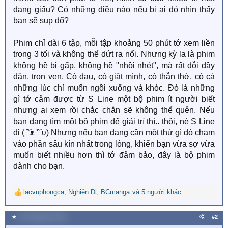
đang giấu? Có những điều nào nếu bị ai đó nhìn thấy
bạn sẽ sụp đổ?
Phim chỉ dài 6 tập, mỗi tập khoảng 50 phút tớ xem liền
trong 3 tối và không thể dứt ra nổi. Nhưng kỳ lạ là phim
không hề bị gấp, không hề "nhồi nhét", mà rất đỗi đầy
đặn, trọn vẹn. Có đau, có giật mình, có thẫn thờ, có cả
những lúc chỉ muốn ngồi xuống và khóc. Đó là những
gì tớ cảm được từ S Line một bộ phim ít người biết
nhưng ai xem rồi chắc chắn sẽ không thể quên. Nếu
bạn đang tìm một bộ phim để giải trí thì.. thôi, né S Line
đi (⁠ ͡⁠°⁠ᴥ⁠ ͡⁠°⁠ ⁠ʋ⁠) Nhưng nếu bạn đang cần một thứ gì đó chạm
vào phần sâu kín nhất trong lòng, khiến bạn vừa sợ vừa
muốn biết nhiều hơn thì tớ đảm bảo, đây là bộ phim
dành cho bạn.
lacvuphongca
,
Nghiên Di
,
BCmanga
và 5 người khác
R
e
a
★
26 Tháng bảy 2025
#2
c