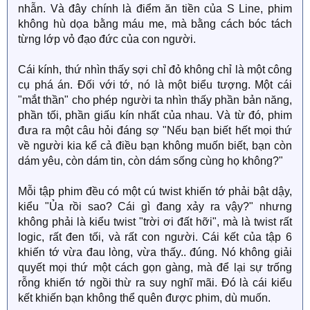
nhẫn. Và đây chính là điểm ăn tiền của S Line, phim
không hù dọa bằng máu me, mà bằng cách bóc tách
từng lớp vỏ đạo đức của con người.
Cái kính, thứ nhìn thấy sợi chỉ đỏ không chỉ là một công
cụ phá án. Đối với tớ, nó là một biểu tượng. Một cái
"mắt thần" cho phép người ta nhìn thấy phần bản năng,
phần tối, phần giấu kín nhất của nhau. Và từ đó, phim
đưa ra một câu hỏi đáng sợ "Nếu bạn biết hết mọi thứ
về người kia kể cả điều bạn không muốn biết, bạn còn
dám yêu, còn dám tin, còn dám sống cùng họ không?"
Mỗi tập phim đều có một cú twist khiến tớ phải bật dậy,
kiểu "Ủa rồi sao? Cái gì đang xảy ra vậy?" nhưng
không phải là kiểu twist "trời ơi đất hỡi", mà là twist rất
logic, rất đen tối, và rất con người. Cái kết của tập 6
khiến tớ vừa đau lòng, vừa thấy.. đúng. Nó không giải
quyết mọi thứ một cách gọn gàng, mà để lại sự trống
rỗng khiến tớ ngồi thừ ra suy nghĩ mãi. Đó là cái kiểu
kết khiến bạn không thể quên được phim, dù muốn.