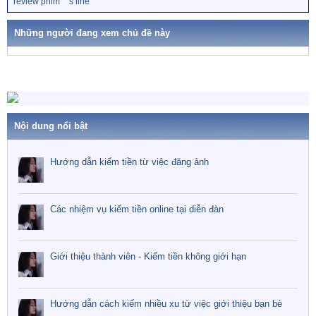
review phim
s line
i
k
o
h
n
ó
Những người đang xem chủ đề này
a
s
:
Nội dung nổi bật
Hướng dẫn kiếm tiền từ việc đăng ảnh
Các nhiệm vụ kiếm tiền online tại diễn đàn
Giới thiệu thành viên - Kiếm tiền không giới hạn
Hướng dẫn cách kiếm nhiều xu từ việc giới thiệu bạn bè