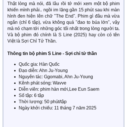
Thật lòng mà nói, đã lâu rồi tớ mới xem một bộ phim
khiến mình phải.. ngồi im lặng gần 15 phút sau khi màn
hình đen hiện lên chữ "The End". Phim gì đâu mà vừa
ngắn (chỉ 6 tập), vừa không quá "đao to búa lớn", vậy
mà nó chạm tới những góc tối nhất trong lòng người ta.
Và bộ phim đó chính là S Line (2025) hay còn có tên
Việt là Sợi Chỉ Tử Thần.
Thông tin bộ phim S Line - Sợi chỉ tử thần
Quốc gia: Hàn Quốc
Đạo diễn: Ahn Ju-Young
Nguyên tác: Ggomabi, Ahn Ju-Young
Kênh phát sóng: Wavve
Diễn viên: phim hàn mới,Lee Eun Saem
Số tập: 6 tập
Thời lượng: 50 phút/tập
Ngày khởi chiếu: 11 tháng 7 năm 2025