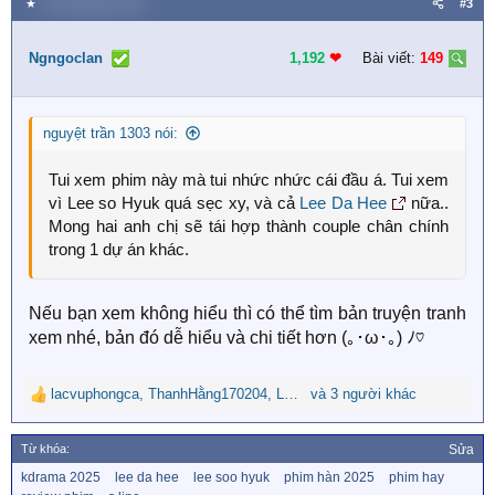
★
26 Tháng bảy 2025
#3
c
t
i
Ngngoclan
1,192
❤︎
Bài viết:
149
o
n
s
nguyệt trần 1303 nói:
:
Tui xem phim này mà tui nhức nhức cái đầu á. Tui xem
vì Lee so Hyuk quá sẹc xy, và cả
Lee Da Hee
nữa..
Mong hai anh chị sẽ tái hợp thành couple chân chính
trong 1 dự án khác.
Nếu bạn xem không hiểu thì có thể tìm bản truyện tranh
xem nhé, bản đó dễ hiểu và chi tiết hơn (⁠｡⁠･⁠ω⁠･⁠｡⁠) ⁠ﾉ⁠♡
lacvuphongca
,
ThanhHằng170204
,
Lunarchen
và 3 người khác
R
e
a
Từ khóa:
Sửa
c
T
kdrama 2025
lee da hee
lee soo hyuk
phim hàn 2025
phim hay
t
ừ