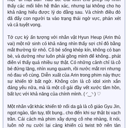
thấy các mối liên hệ thân xác, nhưng lại không cho họ
khả năng hiểu được lý do đằng sau. Và chính điều đó
đã đẩy con người ta vào trạng thái ngờ vực, phán xét
và cả tuyệt vọng.
Tớ cực kỳ ấn tượng với nhân vật Hyun Heup (Arin thủ
vai) một nữ sinh có khả năng nhìn thấy sợi chỉ đỏ bằng
mắt thường từ nhỏ. Cô bé sống khép kín, không có bạn
bè, và dường như luôn phải gồng mình để không.. phát
điên vì thấy quá nhiều sự thật. Có những cảnh chỉ là cô
bé đứng lặng, nhìn xung quanh, rồi nước mắt rơi nhưng
nó đau vô cùng. Diễn xuất của Arin trong phim này thực
sự khiến tớ bất ngờ. Không còn là cô idol xinh xắn
đáng yêu nữa, mà là một cô gái đầy vết xước tâm hồn,
bất lực với khả năng của chính mình. (⁠ ⁠◜⁠‿⁠◝⁠ ⁠) ⁠♡
Một nhân vật khác khiến tớ nổi da gà là cô giáo Gyu Jin,
ngọt ngào, tận tụy, tốt bụng.. cho đến khi sự thật bị vạch
trần. Cái cách mà phim xây dựng cô nhẹ nhàng, ít nói,
luôn nở nụ cười lại càng khiến cú twist trở nên tàn