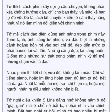
Tớ thích cách phim xây dựng câu chuyện, không phán
xét, không hướng dẫn, chỉ cho bạn thấy, và mặc kệ bạn
tự đổ vỡ. Đó là cách kể chuyện khiến tớ cảm thấy nặng
nhất, vì nó làm mình đối diện với chính mình.
Tớ mê cách đạo diễn dùng ánh sáng trong phim này.
Tone lạnh, ánh sáng tự nhiên, và đặc biệt là những
cảnh hoàng hôn rọi vào sợi chỉ đỏ, đẹp đến mức tớ
phải pause lại vài lần. Nhưng càng đẹp, lại càng buồn.
Giống như những sự thật trong phim, nhìn kỹ thì mê,
nhưng chạm vào là đau.
Nhạc phim thì tiết chế, vừa đủ, không làm màu. Chỉ vài
tiếng piano, hoặc im lặng hoàn toàn đủ làm tớ nổi hết
cả da gà. Nhất là mỗi lần một sợi chỉ hiện ra, hoặc một
người nhận ra điều mình không nên biết.
Tớ nghĩ điều khiến S Line đáng nhớ không nằm ở độ
"giật gân" mà ở chỗ nó bắt bạn phải nhìn vào chính
mình. Bắt bạn phải tự hỏi, mình có bao nhiêu bí mật