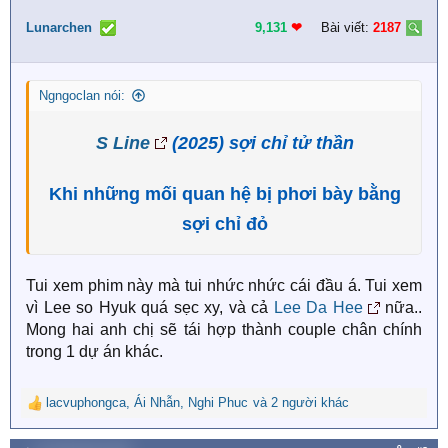
t
i
Lunarchen
9,131
❤︎
Bài viết:
2187
o
n
s
Ngngoclan nói:
:
S Line
(2025) sợi chỉ tử thần
Khi những mối quan hệ bị phơi bày bằng
sợi chỉ đỏ
Tui xem phim này mà tui nhức nhức cái đầu á. Tui xem
vì Lee so Hyuk quá sẹc xy, và cả
Lee Da Hee
nữa..
Mong hai anh chị sẽ tái hợp thành couple chân chính
trong 1 dự án khác.
lacvuphongca
,
Ái Nhẫn
,
Nghi Phuc
và 2 người khác
R
e
a