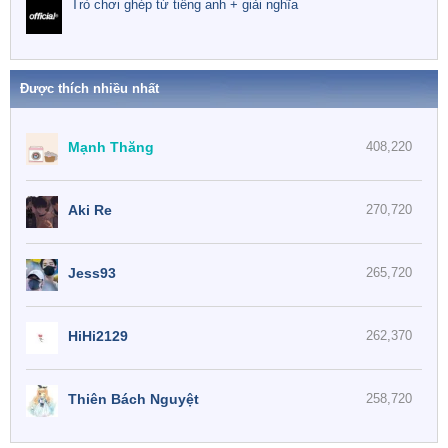
Trò chơi ghép từ tiếng anh + giải nghĩa
Được thích nhiều nhất
Mạnh Thăng
408,220
Aki Re
270,720
Jess93
265,720
HiHi2129
262,370
Thiên Bách Nguyệt
258,720