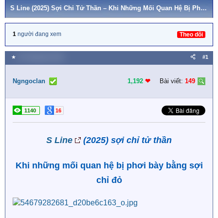
S Line (2025) Sợi Chỉ Tử Thần – Khi Những Mối Quan Hệ Bị Phơi Bày Bằng Sợi Chỉ Đỏ
1
người đang xem
Theo dõi
★
26 Tháng bảy 2025
#1
Ngngoclan
1,192
❤︎
Bài viết:
149
1140
16
S Line
(2025) sợi chỉ tử thần
Khi những mối quan hệ bị phơi bày bằng sợi
chỉ đỏ