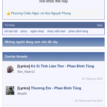
Rồi khóc thế này​
Phượng Chiếu Ngọc
và
Hoa Nguyệt Phụng
R
e
a
Từ khóa:
Sửa
c
T
lời bài hát
lyrics
nghe nhạc
nhạc việt nam
phan đinh tùng
t
ừ
i
k
o
h
Những người đang xem chủ đề này
n
ó
a
s
:
Similar threads
[Lyrics]
Kẻ Si Tình Làm Thơ - Phan Đinh Tùng
Bao_Ngan12
18 Tháng ba 2025
[Lyrics]
Thương Em - Phan Đinh Tùng
Blog06
25 Tháng mười hai 2024