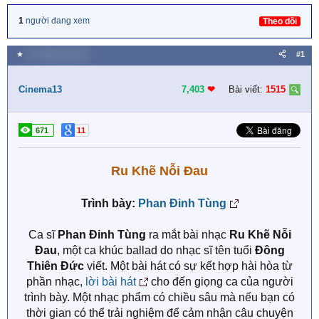
1
người đang xem
Theo dõi
★
12 Tháng ba 2025
#1
Cinema13
7,403
❤︎
Bài viết:
1515
671
11
Ru Khẽ Nỗi Đau
Trình bày:
Phan Đinh Tùng
Ca sĩ
Phan Đinh Tùng
ra mắt bài nhạc
Ru Khẽ Nỗi
Đau
, một ca khúc ballad do nhạc sĩ tên tuổi
Đông
Thiên Đức
viết. Một bài hát có sự kết hợp hài hòa từ
phần nhạc,
lời bài hát
cho đến giọng ca của người
trình bày. Một nhạc phẩm có chiều sâu mà nếu bạn có
thời gian có thể trải nghiệm để cảm nhận câu chuyện