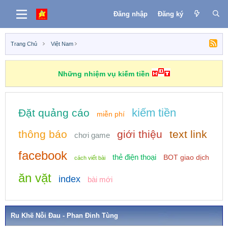
Đăng nhập
Đăng ký
Trang Chủ
Việt Nam
Những nhiệm vụ kiếm tiền
kiếm tiền
Đặt quảng cáo
miễn phí
thông báo
giới thiệu
text link
chơi game
facebook
thẻ điện thoại
BOT giao dịch
cách viết bài
ăn vặt
index
bài mới
Ru Khẽ Nỗi Đau - Phan Đinh Tùng