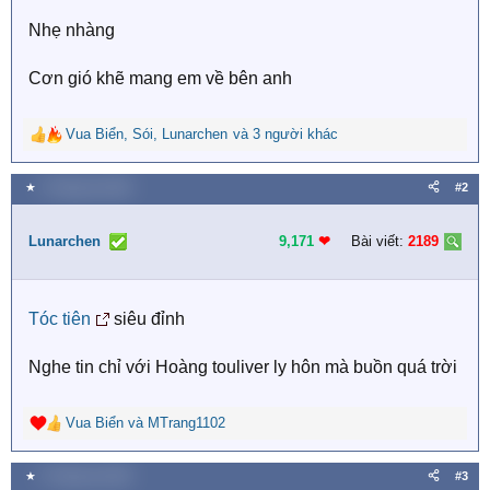
Nhẹ nhàng
Cơn gió khẽ mang em về bên anh
Vua Biển
,
Sói
,
Lunarchen
và 3 người khác
R
e
a
★
4 Tháng hai 2026
#2
c
t
i
Lunarchen
9,171
❤︎
Bài viết:
2189
o
n
s
Tóc tiên
siêu đỉnh
:
Nghe tin chỉ với Hoàng touliver ly hôn mà buồn quá trời
Vua Biển
và
MTrang1102
R
e
a
★
5 Tháng hai 2026
#3