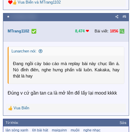
Vua Biển
và
MTrang1102
R
e
a
★
15 Tháng tư 2026
#5
c
t
i
MTrang1102
8,474
❤︎
Bài viết:
1856
o
n
s
Lunarchen nói:
:
Đang ngồi cày báo cáo mà replay bài này chục lần á.
Nó đỉnh điên, nghe hưng phấn vãi luôn. Kakaka, hay
thật là hay
Đúng v cứ gần tan ca là mở lên để lấy lại mood kkkk
Vua Biển
R
e
a
Từ khóa:
Sửa
c
T
làn sóng xanh
lời bài hát
maiquinn
muộii
nghe nhạc
t