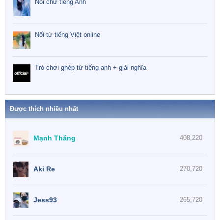
Nối chữ tiếng Anh
Nối từ tiếng Việt online
Trò chơi ghép từ tiếng anh + giải nghĩa
Được thích nhiều nhất
Mạnh Thăng
408,220
Aki Re
270,720
Jess93
265,720