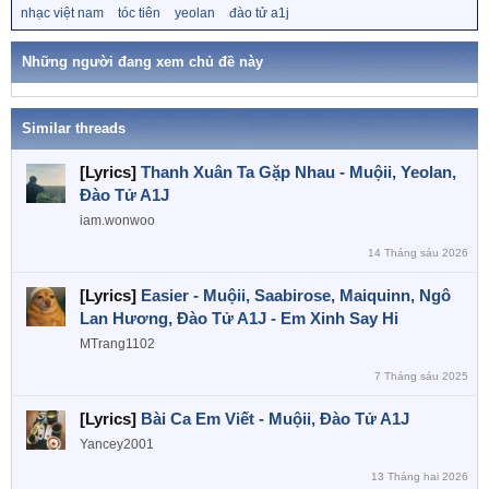
ừ
nhạc việt nam
tóc tiên
yeolan
đào tử a1j
i
k
o
h
n
ó
Những người đang xem chủ đề này
a
s
:
Similar threads
[Lyrics]
Thanh Xuân Ta Gặp Nhau - Muộii, Yeolan,
Đào Tử A1J
iam.wonwoo
14 Tháng sáu 2026
[Lyrics]
Easier - Muộii, Saabirose, Maiquinn, Ngô
Lan Hương, Đào Tử A1J - Em Xinh Say Hi
MTrang1102
7 Tháng sáu 2025
[Lyrics]
Bài Ca Em Viết - Muộii, Đào Tử A1J
Yancey2001
13 Tháng hai 2026