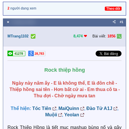
2
người đang xem
Theo dõi
★
1 Tháng hai 2026
#1
MTrang1102
8,474
❤︎
Bài viết:
1856
41278
28,783
Rock thiệp hồng
Ngày này năm ấy - E là không thể, E là đôn chề -
Thiệp hồng sai tên - Hơn bất cứ ai - Em thua cô ta -
Thu đợi - Chờ ngày mưa tan
Thể hiện:
Tóc Tiên
,
MaiQuinn
,
Đào Tử A1J
,
Muộii
,
Yeolan
Rock Thiệp Hồng là tiết mục mashup bùng nổ và gây