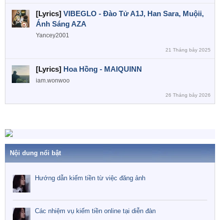
[Lyrics]
VIBEGLO - Đào Tử A1J, Han Sara, Muộii,
Ánh Sáng AZA
Yancey2001
21 Tháng bảy 2025
[Lyrics]
Hoa Hồng - MAIQUINN
iam.wonwoo
26 Tháng bảy 2026
Nội dung nổi bật
Hướng dẫn kiếm tiền từ việc đăng ảnh
Các nhiệm vụ kiếm tiền online tại diễn đàn