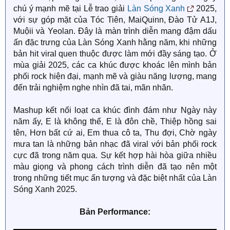
chú ý mạnh mẽ tại Lễ trao giải
Làn Sóng Xanh
2025,
với sự góp mặt của Tóc Tiên, MaiQuinn, Đào Tử A1J,
Muộii và Yeolan. Đây là màn trình diễn mang đậm dấu
ấn đặc trưng của Làn Sóng Xanh hằng năm, khi những
bản hit viral quen thuộc được làm mới đầy sáng tạo. Ở
mùa giải 2025, các ca khúc được khoác lên mình bản
phối rock hiện đại, mạnh mẽ và giàu năng lượng, mang
đến trải nghiệm nghe nhìn đã tai, mãn nhãn.
Mashup kết nối loạt ca khúc đình đám như Ngày này
năm ấy, E là không thể, E là đôn chề, Thiệp hồng sai
tên, Hơn bất cứ ai, Em thua cô ta, Thu đợi, Chờ ngày
mưa tan là những bản nhạc đã viral với bản phối rock
cực đã trong năm qua. Sự kết hợp hài hòa giữa nhiều
màu giọng và phong cách trình diễn đã tạo nên một
trong những tiết mục ấn tượng và đặc biệt nhất của Làn
Sóng Xanh 2025.
Bản Performance: