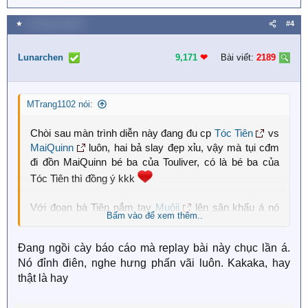
e
a
★
5 Tháng hai 2026
#4
c
t
i
Lunarchen
9,171
❤︎
Bài viết:
2189
o
n
s
MTrang1102 nói:
:
Chòi sau màn trình diễn này đang đu cp
Tóc Tiên
vs
MaiQuinn
luôn, hai bả slay đẹp xỉu, vậy mà tụi cđm
đi đồn MaiQuinn bé ba của Touliver, có là bé ba của
Tóc Tiên thì đồng ý kkk
Với đoạn bà Tiên nắm tay
Muộii
lên sân khấu á nó
Bấm vào để xem thêm..
peak điên!
Đang ngồi cày báo cáo mà replay bài này chục lần á.
Nó đỉnh điên, nghe hưng phấn vãi luôn. Kakaka, hay
thật là hay