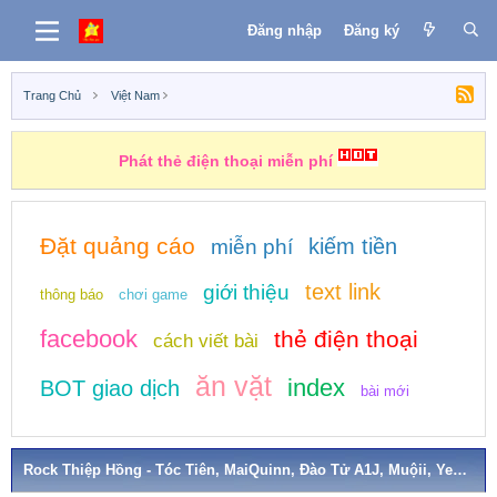
Đăng nhập
Đăng ký
Trang Chủ
Việt Nam
Phát thẻ điện thoại miễn phí
Những nhiệm vụ kiếm tiền
Đặt quảng cáo
kiếm tiền
miễn phí
text link
giới thiệu
thông báo
chơi game
facebook
thẻ điện thoại
cách viết bài
ăn vặt
index
BOT giao dịch
bài mới
Rock Thiệp Hồng - Tóc Tiên, MaiQuinn, Đào Tử A1J, Muộii, Yeolan