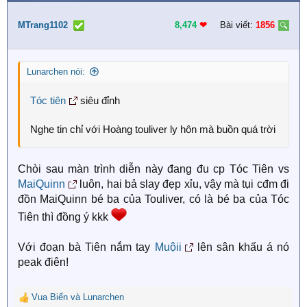
c
t
i
MTrang1102
8,474
❤︎
Bài viết:
1856
o
n
s
Lunarchen nói:
:
Tóc tiên
siêu đỉnh
Nghe tin chỉ với Hoàng touliver ly hôn mà buồn quá trời
Chòi sau màn trình diễn này đang đu cp Tóc Tiên vs
MaiQuinn
luôn, hai bả slay đẹp xỉu, vậy mà tụi cđm đi
đồn MaiQuinn bé ba của Touliver, có là bé ba của Tóc
Tiên thì đồng ý kkk
Với đoạn bà Tiên nắm tay
Muộii
lên sân khấu á nó
peak điên!
Vua Biển
và
Lunarchen
R