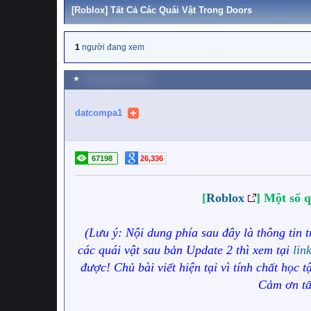
[Roblox] Tất Cả Các Quái Vật Trong Doors
1
người đang xem
★
13 Tháng chín 2022
datcompa1
67198
26,336
[
Roblox
] Một số 
(Lưu ý: Nội dung phía sau đây là thông tin
các quái vật sau bản Update 2 thì xem tại
lin
được! Chủ bài viết hiện tại vì tính chất học 
Cảm ơn tấ