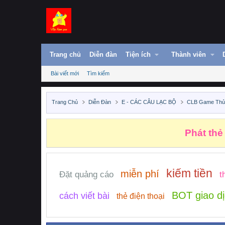
Trang chủ
Diễn đàn
Tiện ích
Thành viên
Bài viết mới
Tìm kiếm
Trang Chủ
Diễn Đàn
E - CÁC CÂU LẠC BỘ
CLB Game Th
Phát thẻ
kiếm tiền
miễn phí
Đặt quảng cáo
t
BOT giao d
cách viết bài
thẻ điện thoại