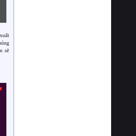
xuất
húng
n sẽ