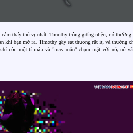
 cảm thấy thú vị nhất. Timothy trông giống nhện, nó thường 
ạn khi bạn mở ra. Timothy gây sát thương rất ít, và thường c
 chỉ còn một tí máu và "may mắn" chạm mặt với nó, nó vẫ