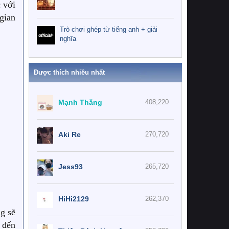
 với
gian
.
Trò chơi ghép từ tiếng anh + giải
nghĩa
Được thích nhiều nhất
Mạnh Thăng
408,220
Aki Re
270,720
Jess93
265,720
HiHi2129
262,370
g sẽ
 đến