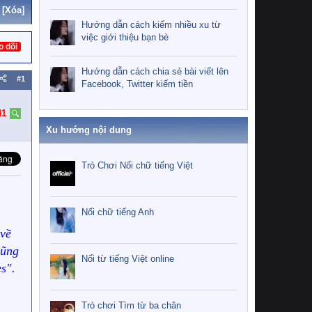
[Xóa]
Hướng dẫn cách kiếm nhiều xu từ
việc giới thiệu bạn bè
o dõi
Hướng dẫn cách chia sẻ bài viết lên
#1
Facebook, Twitter kiếm tiền
41
Xu hướng nội dung
Trò Chơi Nối chữ tiếng Việt
Nối chữ tiếng Anh
 về
cũng
Nối từ tiếng Việt online
es".
Trò chơi Tìm từ ba chân