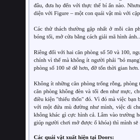
đâu, đưa họ đến với thực thể bí ẩn nào. Nhưn
diện với Figure – một con quái vật mù với cặp t
Các thử thách thường gặp nhất ở mỗi căn ph
bóng tối, mở cửa bằng cách giải mã hình ảnh..
Riêng đối với hai căn phòng số 50 và 100, ng
chính vì thế mà không ít người phải "bỏ mạng
phòng số 100 sẽ dễ hơn, đỡ tốn thời gian hơn.
Không ít những căn phòng trống rỗng, phòng t
căn phòng không đèn và tối đen như mực, chưa
điều kiện "thiếu thốn" đó. Vì đó mà việc bạn
với một đứa mù đường như mình, việc di chu
không khác gì cực hình cả. Lâm vào trường hợ
giúp người chơi mở được ổ khóa) thì mình sẽ
Các quái vật xuất hiện tại Doors: