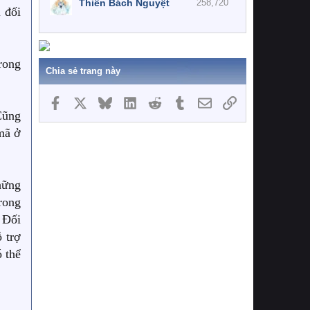
Thiên Bách Nguyệt
258,720
 đối
rong
Chia sẻ trang này
Facebook
X
Bluesky
LinkedIn
Reddit
Tumblr
Email
Link
Cũng
mã ở
hững
rong
 Đối
 trợ
 thể