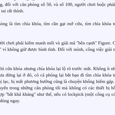
g, đối với căn phòng số 50, và số 100, người chơi buộc phải
ai rất thính.
òng là tìm chìa khóa, tìm cần gạt mở cửa, tìm chìa khóa t
ười chơi phải kiếm manh mối và giải mã "bên cạnh" Figure. 
" vì không giữ được bình tĩnh. Đối với mình, công việc giải 
hì cửa khóa nhưng chìa khóa lại lộ rõ trước mắt. Không ít n
 dừng lại ở đó, có cả phòng lại bắt bạn đi tìm chìa khóa t
 bị lạc, bị mất phương hướng cũng là chuyện không hiếm gặp.
yển trong những căn phòng tối mà không có các thiết bị hỗ
p "bất khả kháng" như thế, nếu có lockpick (một công cụ có
 dùng ngay.