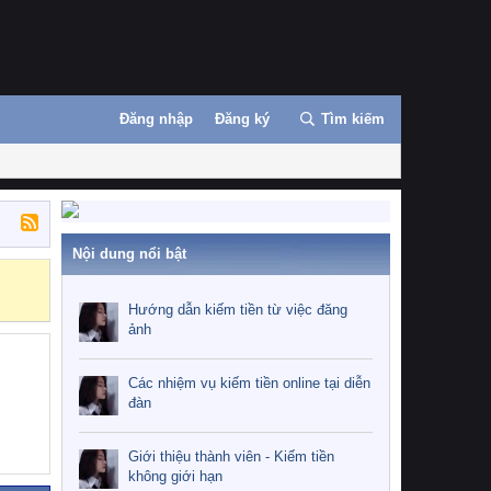
Đăng nhập
Đăng ký
Tìm kiếm
Nội dung nổi bật
Những nhiệm 
Hướng dẫn kiếm tiền từ việc đăng
ảnh
Các nhiệm vụ kiếm tiền online tại diễn
đàn
Giới thiệu thành viên - Kiếm tiền
không giới hạn