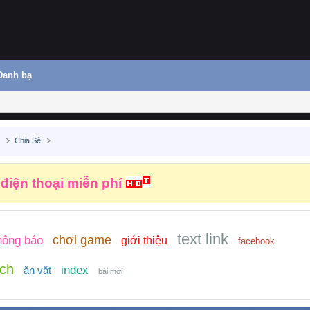
Danh bạ
ủ
Chia Sẻ
 điện thoại miễn phí
text link
chơi game
hông báo
giới thiệu
facebook
ịch
index
ăn vặt
bài mới