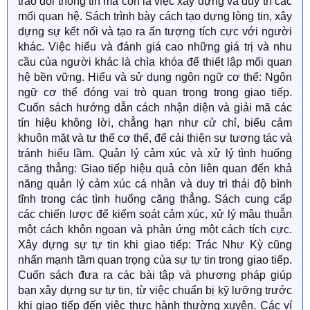
trao đổi thông tin mà còn là việc xây dựng và duy trì các
mối quan hệ. Sách trình bày cách tạo dựng lòng tin, xây
dựng sự kết nối và tạo ra ấn tượng tích cực với người
khác. Việc hiểu và đánh giá cao những giá trị và nhu
cầu của người khác là chìa khóa để thiết lập mối quan
hệ bền vững. Hiểu và sử dụng ngôn ngữ cơ thể: Ngôn
ngữ cơ thể đóng vai trò quan trọng trong giao tiếp.
Cuốn sách hướng dẫn cách nhận diện và giải mã các
tín hiệu không lời, chẳng hạn như cử chỉ, biểu cảm
khuôn mặt và tư thế cơ thể, để cải thiện sự tương tác và
tránh hiểu lầm. Quản lý cảm xúc và xử lý tình huống
căng thẳng: Giao tiếp hiệu quả còn liên quan đến khả
năng quản lý cảm xúc cá nhân và duy trì thái độ bình
tĩnh trong các tình huống căng thẳng. Sách cung cấp
các chiến lược để kiểm soát cảm xúc, xử lý mâu thuẫn
một cách khôn ngoan và phản ứng một cách tích cực.
Xây dựng sự tự tin khi giao tiếp: Trác Như Kỳ cũng
nhấn mạnh tầm quan trọng của sự tự tin trong giao tiếp.
Cuốn sách đưa ra các bài tập và phương pháp giúp
bạn xây dựng sự tự tin, từ việc chuẩn bị kỹ lưỡng trước
khi giao tiếp đến việc thực hành thường xuyên. Các ví