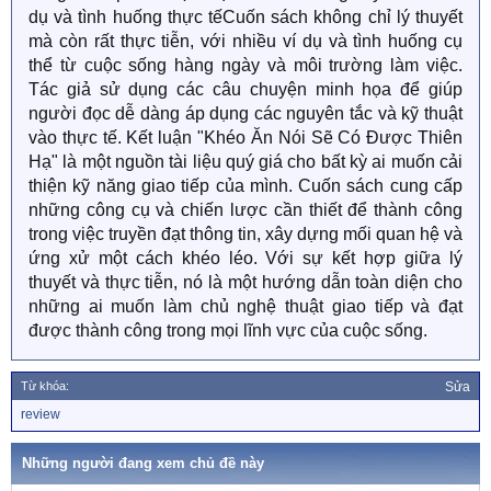
dụ và tình huống thực tếCuốn sách không chỉ lý thuyết
mà còn rất thực tiễn, với nhiều ví dụ và tình huống cụ
thể từ cuộc sống hàng ngày và môi trường làm việc.
Tác giả sử dụng các câu chuyện minh họa để giúp
người đọc dễ dàng áp dụng các nguyên tắc và kỹ thuật
vào thực tế. Kết luận "Khéo Ăn Nói Sẽ Có Được Thiên
Hạ" là một nguồn tài liệu quý giá cho bất kỳ ai muốn cải
thiện kỹ năng giao tiếp của mình. Cuốn sách cung cấp
những công cụ và chiến lược cần thiết để thành công
trong việc truyền đạt thông tin, xây dựng mối quan hệ và
ứng xử một cách khéo léo. Với sự kết hợp giữa lý
thuyết và thực tiễn, nó là một hướng dẫn toàn diện cho
những ai muốn làm chủ nghệ thuật giao tiếp và đạt
được thành công trong mọi lĩnh vực của cuộc sống.
Từ khóa:
Sửa
T
review
ừ
k
h
Những người đang xem chủ đề này
ó