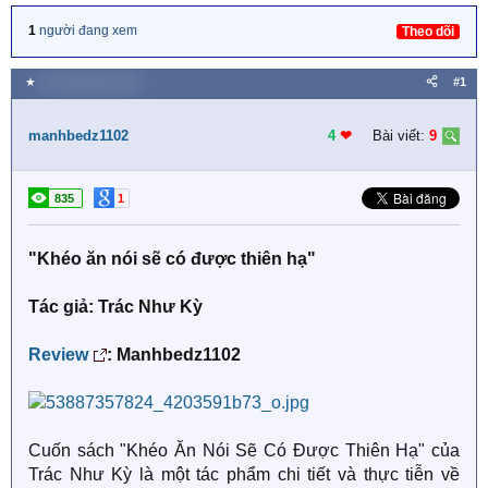
1
người đang xem
Theo dõi
★
29 Tháng bảy 2024
#1
manhbedz1102
4
❤︎
Bài viết:
9
835
1
"Khéo ăn nói sẽ có được thiên hạ"
Tác giả: Trác Như Kỳ
Review
: Manhbedz1102
Cuốn sách "Khéo Ăn Nói Sẽ Có Được Thiên Hạ" của
Trác Như Kỳ là một tác phẩm chi tiết và thực tiễn về