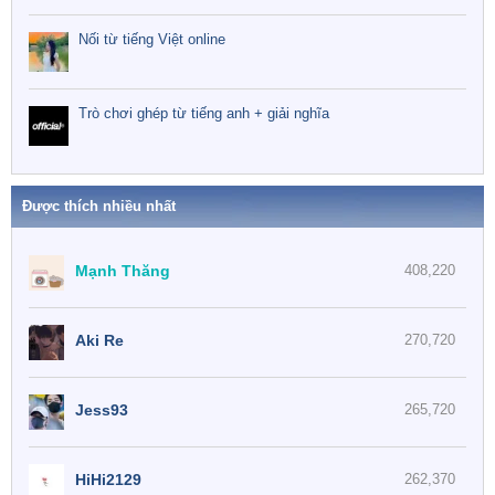
Nối từ tiếng Việt online
Trò chơi ghép từ tiếng anh + giải nghĩa
Được thích nhiều nhất
Mạnh Thăng
408,220
Aki Re
270,720
Jess93
265,720
HiHi2129
262,370