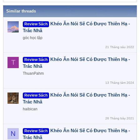
a
Similar threads
Khéo Ăn Nói Sẽ Có Được Thiên Hạ -
Review Sách
Trắc Nhã
góc học tập
21 Tháng sáu 2022
Khéo Ăn Nói Sẽ Có Được Thiên Hạ -
Review Sách
T
Trác Nhã
ThuanPahm
13 Tháng tám 2024
Khéo Ăn Nói Sẽ Có Được Thiên Hạ -
Review Sách
Trác Nhã
haibican
26 Tháng bảy 2021
Khéo Ăn Nói Sẽ Có Được Thiên Hạ -
Review Sách
N
Trác Nhã