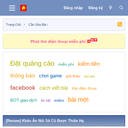
Đăng nhập
Đăng ký
Trang Chủ
Cần Sửa Bài
Phát thẻ điện thoại miễn phí
Đặt quảng cáo
kiếm tiền
miễn phí
thông báo
chơi game
giới thiệu
text link
facebook
cách viết bài
thẻ điện thoại
bài mới
BOT giao dịch
index
ăn vặt
[Review] Khéo Ăn Nói Sẽ Có Được Thiên Hạ