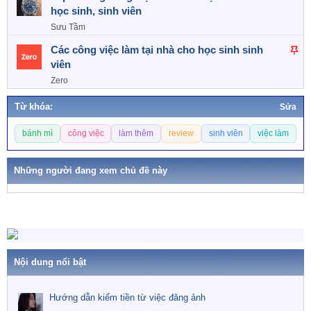
học sinh, sinh viên
Sưu Tầm
D
Các công việc làm tại nhà cho học sinh sinh
á
viên
n
Zero
l
Từ khóa:
ê
Sửa
n
T
bánh mì
công việc
làm thêm
review
sinh viên
việc làm
c
ừ
a
k
o
h
Những người đang xem chủ đề này
ó
a
Nội dung nổi bật
Hướng dẫn kiếm tiền từ việc đăng ảnh