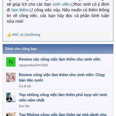
sẽ giúp ích cho các bạn
sinh viên
/học sinh có ý định
đi
làm thêm
công việc này. Nếu muốn có thêm thông
tin về công việc, các bạn hãy đọc cả phần bình luận
nữa nhé!
nihC
và
LieuDuong
R
e
a
Dành cho riêng bạn
c
t
Review các công việc làm thêm cho sinh viên
i
N
o
nguyendieulinh2003
n
s
Review công việc làm thêm cho sinh viên: Chạy
:
bàn tiệc cưới
Cá đi bộ
Top những công việc làm thêm phù hợp với sinh
viên năm nhất
Eun Na
Top Những công việc làm thêm tại nhà dành cho