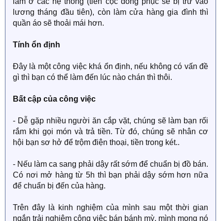
làm ở các hệ thống (tiền cọc đồng phục sẽ bị trừ vào
lương tháng đầu tiên), còn làm cửa hàng gia đình thì
quần áo sẽ thoải mái hơn.
Tính ổn định
Đây là một công việc khá ổn định, nếu không có vấn đề
gì thì bạn có thể làm đến lúc nào chán thì thôi.
Bất cập của công việc
- Dễ gặp nhiều người ăn cắp vặt, chúng sẽ làm bạn rối
rắm khi gọi món và trả tiền. Từ đó, chúng sẽ nhân cơ
hội bạn sơ hở để trộm điện thoại, tiền trong két..
- Nếu làm ca sang phải dậy rất sớm để chuẩn bị đồ bán.
Có nơi mở hàng từ 5h thì bạn phải dậy sớm hơn nữa
để chuẩn bị đến của hàng.
Trên đây là kinh nghiệm của mình sau một thời gian
ngắn trải nghiệm công việc bán bánh mỳ, mình mong nó