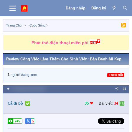
Đăng nhập
Đăng ký
Trang Chủ
Cuộc Sống
Phát thẻ điện thoại miễn phí
Review Công Việc Làm Thêm Cho Sinh Viên: Bán Bánh Mì Kẹp
1
người đang xem
Theo dõi
★
11 Tháng mười hai 2022
#1
Cá đi bộ
35
❤︎
Bài viết:
34
745
5