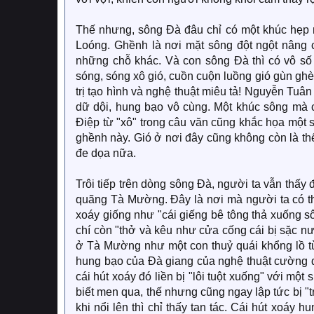
Thế nhưng, sông Đà đâu chỉ có một khúc hẹp
Loóng. Ghềnh là nơi mặt sông đột ngột nâng 
những chỗ khác. Và con sông Đà thì có vô số
sóng, sóng xô gió, cuồn cuộn luồng gió gùn ghè
trị tạo hình và nghệ thuật miêu tả! Nguyễn Tu
dữ dội, hung bạo vô cùng. Một khúc sông mà ch
Điệp từ "xô" trong câu văn cũng khắc họa một
ghềnh này. Gió ở nơi đây cũng không còn là thế
đe dọa nữa.
Trôi tiếp trên dòng sông Đà, người ta vẫn thấy
quãng Tà Mường. Đây là nơi mà người ta có t
xoáy giống như "cái giếng bê tông thả xuống s
chí còn "thở và kêu như cửa cống cái bị sặc n
ở Tà Mường như một con thuỷ quái khổng lồ từ
hung bạo của Đà giang của nghệ thuật cường đ
cái hút xoáy đó liền bị "lôi tuột xuống" với mộ
biết men qua, thế nhưng cũng ngay lập tức bị "t
khi nổi lên thì chỉ thấy tan tác. Cái hút xoáy