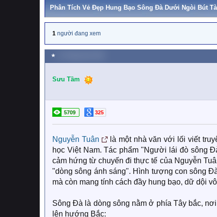
Phân Tích Vẻ Đẹp Hung Bạo Sông Đà Dưới Ngòi Bút Tà
1
người đang xem
★
12 Tháng năm 2023
Sưu Tầm
5709
325
Nguyễn Tuân
là một nhà văn với lối viết tru
học Việt Nam. Tác phẩm "Người lái đò sông Đà
cảm hứng từ chuyến đi thực tế của Nguyễn Tuân
"dòng sông ánh sáng". Hình tượng con sông Đà
mà còn mang tính cách đầy hung bạo, dữ dội vô
Sông Đà là dòng sông nằm ở phía Tây bắc, nơi
lên hướng Bắc: