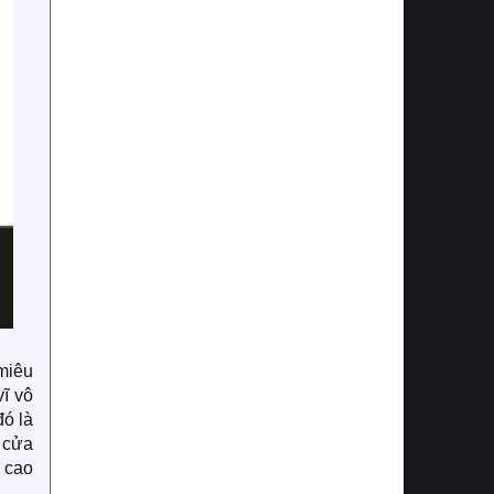
miêu
vĩ vô
ó là
 cửa
, cao