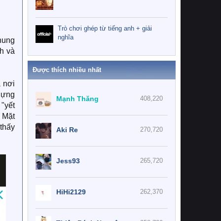
Trò chơi ghép từ tiếng anh + giải
nghĩa
hung
h và
Được thích nhiều nhất
 nơi
dựng
Mạnh Thăng
408,220
"yết
 Mặt
 thấy
Aki Re
270,720
Jess93
265,720
HiHi2129
262,370