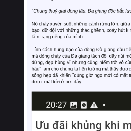
"Chúng thuỷ giai đông tẩu, Đà giang độc bắc lư
Nó chảy xuyên suốt những cánh rừng lớn, giữa
bạo, dữ dội với những thác ghềnh, xoáy hút k
tâm trạng riêng của mình.
Tính cách hung bạo của dòng Đà giang đầu tiê
mà dòng chảy của Đà giang tách đôi dãy núi mở
đứng, đẹp hùng vĩ nhưng cũng hiểm trở vô cù
hầu" làm cho chúng ta liên tưởng mà thấy được
sông hẹp đã khiến "đúng giờ ngọ mới có mặt trờ
được mặt trời ở nơi đây.