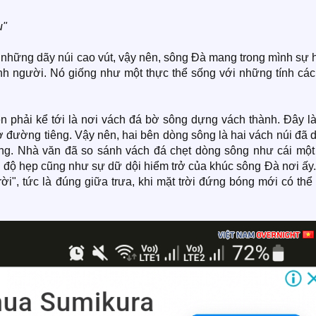
u"
 những dãy núi cao vút, vậy nên, sông Đà mang trong mình sự 
inh người. Nó giống như một thực thể sống với những tính các
n phải kể tới là nơi vách đá bờ sông dựng vách thành. Đây là
 đường tiêng. Vậy nên, hai bên dòng sông là hai vách núi đã 
ng. Nhà văn đã so sánh vách đá chẹt dòng sông như cái một 
 độ hẹp cũng như sự dữ dội hiểm trở của khúc sông Đà nơi ấy.
i", tức là đúng giữa trưa, khi mặt trời đứng bóng mới có thể