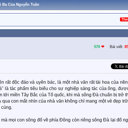
i Ba Của Nguyễn Tuân
The
570
❤︎
Bài viết:
8
yện rất độc đáo và uyên bác, là một nhà văn rất tài hoa của nề
" là tác phẩm tiêu biểu cho sự nghiệp sáng tác của ông, được
 tới miền Tây Bắc của Tổ quốc, khi mà sông Đà chuẩn bị trở t
 qua con mắt nhìn của nhà văn không chỉ mang một vẻ đẹp trữ 
 cùng.
 mà mọi con sông đổ về phía Đông còn riêng sông Đà lại đổ n