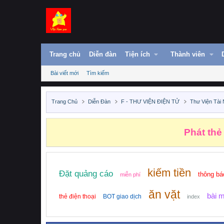
Trang chủ
Diễn đàn
Tiện ích
Thành viên
Bài viết mới
Tìm kiếm
Trang Chủ
Diễn Đàn
F - THƯ VIỆN ĐIỆN TỬ
Thư Viện Tài
Phát thẻ
kiếm tiền
Đặt quảng cáo
thông bá
miễn phí
ăn vặt
bài 
thẻ điện thoại
BOT giao dịch
index