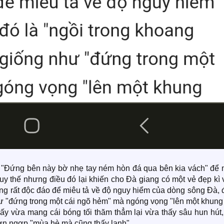
"Đứng bên này bờ nhẹ tay ném hòn đá qua bên kia vách" để 
y thế nhưng điều đó lại khiến cho Đà giang có một vẻ đẹp kì 
g rất độc đáo để miêu tả về độ nguy hiểm của dòng sông Đà, đ
hư "đứng trong một cái ngõ hẻm" mà ngóng vọng "lên một khung
 ấy vừa mang cái bóng tối thăm thẳm lại vừa thấy sâu hun hút
rợn ngợp "mùa hè mà cũng thấy lạnh".