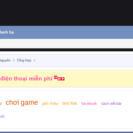
Danh bạ
 Nguyên
Tổng Hợp
 điện thoại miễn phí
chơi game
text link
o
giới thiệu
facebook
cách viết bài
mới