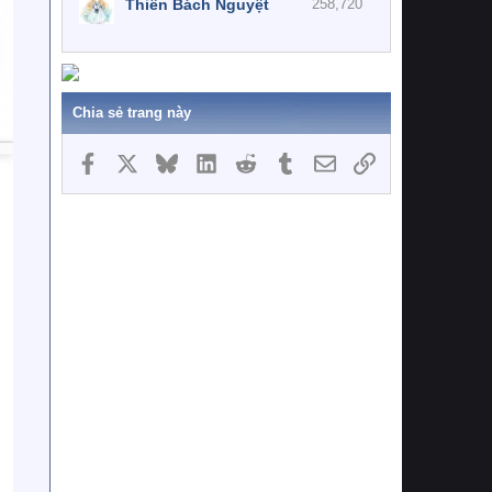
Thiên Bách Nguyệt
258,720
Chia sẻ trang này
Facebook
X
Bluesky
LinkedIn
Reddit
Tumblr
Email
Link