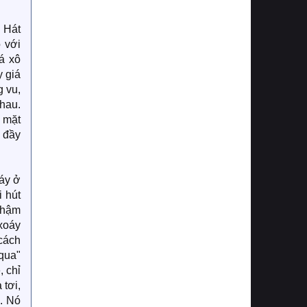
 Hát
 với
á xô
y giá
g vu,
nhau.
 mặt
" đầy
oáy ở
 hút
thậm
xoáy
cách
qua"
, chỉ
 tơi,
n. Nó