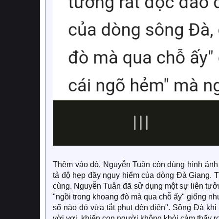
Thêm vào đó, Nguyễn Tuân còn dùng hình ảnh 
tả độ hẹp đầy nguy hiểm của dòng Đà Giang. Tu
cùng. Nguyễn Tuân đã sử dụng một sự liên tưởn
"ngồi trong khoang đò mà qua chỗ ấy" giống n
sổ nào đó vừa tắt phụt đèn điện". Sông Đà khi
vời vợi, khiến con người không khỏi cảm thấy 