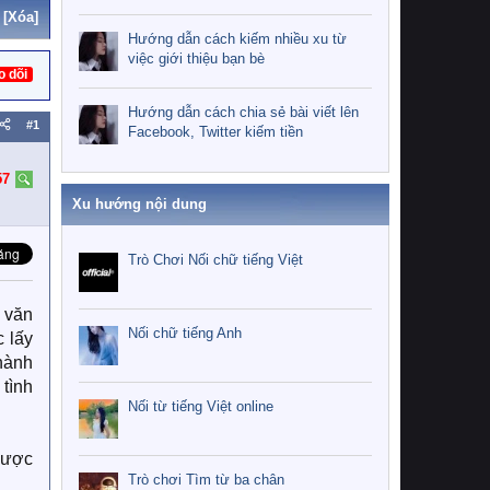
[Xóa]
Hướng dẫn cách kiếm nhiều xu từ
việc giới thiệu bạn bè
o dõi
Hướng dẫn cách chia sẻ bài viết lên
#1
Facebook, Twitter kiếm tiền
57
Xu hướng nội dung
Trò Chơi Nối chữ tiếng Việt
n văn
Nối chữ tiếng Anh
 lấy
hành
tình
Nối từ tiếng Việt online
gược
Trò chơi Tìm từ ba chân