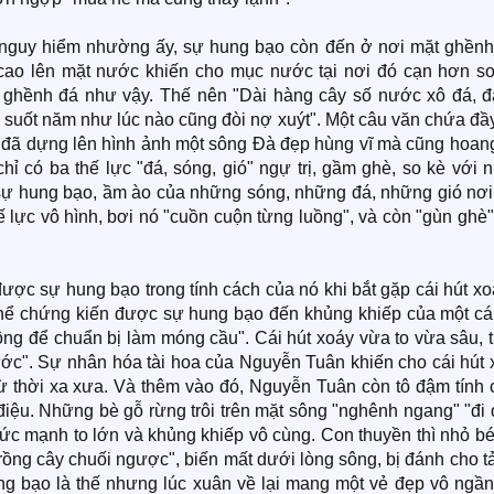
 nguy hiểm nhường ấy, sự hung bạo còn đến ở nơi mặt ghềnh
cao lên mặt nước khiến cho mục nước tại nơi đó cạn hơn so
 ghềnh đá như vậy. Thế nên "Dài hàng cây số nước xô đá, đ
 suốt năm như lúc nào cũng đòi nợ xuýt". Một câu văn chứa đầ
ân đã dựng lên hình ảnh một sông Đà đẹp hùng vĩ mà cũng hoan
ỉ có ba thế lực "đá, sóng, gió" ngự trị, gầm ghè, so kè với 
 sự hung bạo, ầm ào của những sóng, những đá, những gió nơi
 lực vô hình, bơi nó "cuồn cuộn từng luồng", và còn "gùn ghè
 được sự hung bạo trong tính cách của nó khi bắt gặp cái hút x
hể chứng kiến được sự hung bạo đến khủng khiếp của một cái
ông để chuẩn bị làm móng cầu". Cái hút xoáy vừa to vừa sâu, 
ước". Sự nhân hóa tài hoa của Nguyễn Tuân khiến cho cái hút 
 thời xa xưa. Và thêm vào đó, Nguyễn Tuân còn tô đậm tính 
iệu. Những bè gỗ rừng trôi trên mặt sông "nghênh ngang" "đi 
t sức mạnh to lớn và khủng khiếp vô cùng. Con thuyền thì nhỏ bé
rồng cây chuối ngược", biến mất dưới lòng sông, bị đánh cho tả
 hung bạo là thế nhưng lúc xuân về lại mang một vẻ đẹp vô ngầ