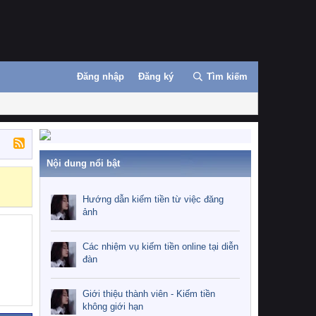
Đăng nhập
Đăng ký
Tìm kiếm
Nội dung nổi bật
Những nhiệm 
Hướng dẫn kiếm tiền từ việc đăng
ảnh
Các nhiệm vụ kiếm tiền online tại diễn
đàn
Giới thiệu thành viên - Kiếm tiền
không giới hạn