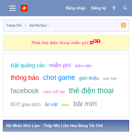
Đăng nhập
Đăng ký
Trang Chủ
Sai Nội Quy
Phát thẻ điện thoại miễn phí
miễn phí
Đặt quảng cáo
kiếm tiền
chơi game
thông báo
giới thiệu
text link
thẻ điện thoại
facebook
cách viết bài
bài mới
BOT giao dịch
ăn vặt
index
Nữ Nhân Khó Làm - Thập Nhị Liên Hoa Đang Tái Chế