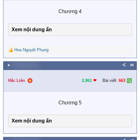
Chương 4​
Xem nội dung ẩn
Hoa Nguyệt Phụng
R
e
a
★
25 Tháng ba 2025
#6
c
t
i
Hắc Liên
2,861
❤︎
Bài viết:
663
o
n
s
Chương 5​
:
Xem nội dung ẩn