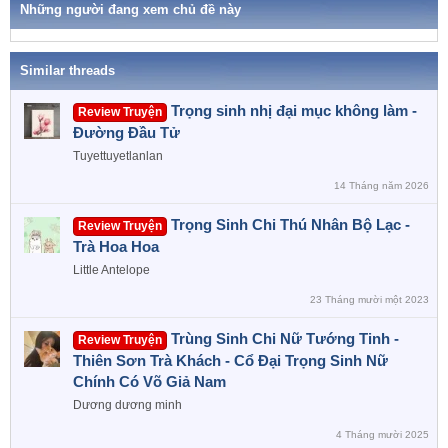
h
Những người đang xem chủ đề này
ó
a
Similar threads
Trọng sinh nhị đại mục không làm -
Review Truyện
Đường Đầu Tử
Tuyettuyetlanlan
14 Tháng năm 2026
Trọng Sinh Chi Thú Nhân Bộ Lạc -
Review Truyện
Trà Hoa Hoa
Little Antelope
23 Tháng mười một 2023
Trùng Sinh Chi Nữ Tướng Tinh -
Review Truyện
Thiên Sơn Trà Khách - Cổ Đại Trọng Sinh Nữ
Chính Có Võ Giả Nam
Dương dương minh
4 Tháng mười 2025