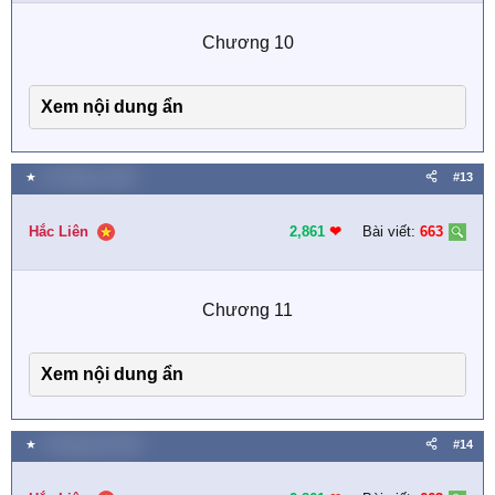
n
s
Chương 10​
:
Xem nội dung ẩn
★
22 Tháng tư 2025
#13
Hắc Liên
2,861
❤︎
Bài viết:
663
Chương 11​
Xem nội dung ẩn
★
3 Tháng năm 2025
#14