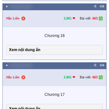
★
11 Tháng sáu 2025
#18
Hắc Liên
2,861
❤︎
Bài viết:
663
Chương 16​
Xem nội dung ẩn
★
13 Tháng sáu 2025
#19
Hắc Liên
2,861
❤︎
Bài viết:
663
Chương 17​
Xem nội dung ẩn