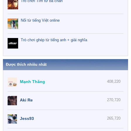
Trò chơi Tìm từ ba chân
Nối từ tiếng Việt online
Trò chơi ghép từ tiếng anh + giải nghĩa
Được thích nhiều nhất
Mạnh Thăng
408,220
Aki Re
270,720
Jess93
265,720