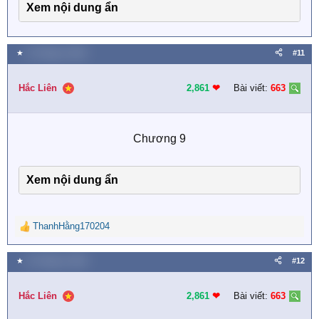
Xem nội dung ẩn
★
11 Tháng tư 2025
#11
Hắc Liên
2,861
❤︎
Bài viết:
663
Chương 9​
Xem nội dung ẩn
ThanhHằng170204
R
e
a
★
21 Tháng tư 2025
#12
c
t
i
Hắc Liên
2,861
❤︎
Bài viết:
663
o