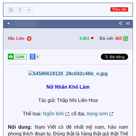
Theo dõi
1
2
»
★
17 Tháng ba 2025
#1
Hắc Liên
2,861
❤︎
Bài viết:
663
11240
3
Nữ Nhân Khó Làm
Tác giả: Thập Nhị Liên Hoa
Thể loại:
Ngôn tình
, cổ đại,
trọng sinh
Nội dung:
Nam Việt có đệ nhất mỹ nam, hảo nam
phong thích đoạn tụ. Đúng thật là hàng thật giá thật Thế