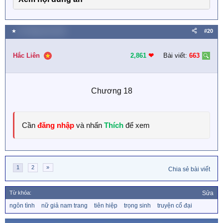
★
13 Tháng sáu 2025
#20
Hắc Liên
2,861
❤︎
Bài viết:
663
Chương 18​
Cần
đăng nhập
và nhấn
Thích
để xem
1
2
»
Chia sẻ bài viết
Từ khóa:
Sửa
T
ngôn tình
nữ giả nam trang
tiên hiệp
trọng sinh
truyện cổ đại
ừ
k