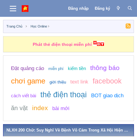
Đăng nhập
Đăng ký
Trang Chủ
Học Online
Phát thẻ điện thoại miễn phí
thông báo
Đặt quảng cáo
kiếm tiền
miễn phí
chơi game
facebook
text link
giới thiệu
thẻ điện thoại
BOT giao dịch
cách viết bài
index
ăn vặt
bài mới
NLXH 200 Chữ: Suy Nghĩ Về Bệnh Vô Cảm Trong Xã Hội Hiện Nay