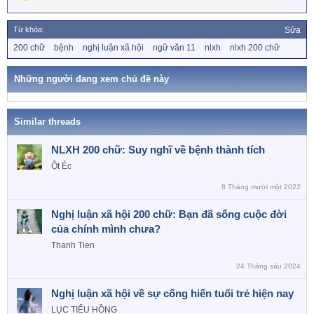
R
e
a
Từ khóa:
Sửa
c
T
200 chữ
bệnh
nghị luận xã hội
ngữ văn 11
nlxh
nlxh 200 chữ
t
ừ
i
k
o
h
Những người đang xem chủ đề này
n
ó
a
s
:
Similar threads
NLXH 200 chữ: Suy nghĩ về bệnh thành tích
Ột Éc
8 Tháng mười một 2022
Nghị luận xã hội 200 chữ: Bạn đã sống cuộc đời
của chính mình chưa?
Thanh Tien
24 Tháng sáu 2024
Nghị luận xã hội về sự cống hiến tuổi trẻ hiện nay
LỤC TIỂU HỒNG