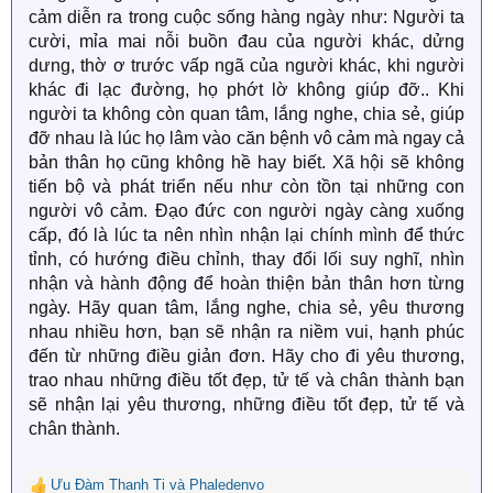
cảm diễn ra trong cuộc sống hàng ngày như: Người ta
cười, mỉa mai nỗi buồn đau của người khác, dửng
dưng, thờ ơ trước vấp ngã của người khác, khi người
khác đi lạc đường, họ phớt lờ không giúp đỡ.. Khi
người ta không còn quan tâm, lắng nghe, chia sẻ, giúp
đỡ nhau là lúc họ lâm vào căn bệnh vô cảm mà ngay cả
bản thân họ cũng không hề hay biết. Xã hội sẽ không
tiến bộ và phát triển nếu như còn tồn tại những con
người vô cảm. Đạo đức con người ngày càng xuống
cấp, đó là lúc ta nên nhìn nhận lại chính mình để thức
tỉnh, có hướng điều chỉnh, thay đổi lối suy nghĩ, nhìn
nhận và hành động để hoàn thiện bản thân hơn từng
ngày. Hãy quan tâm, lắng nghe, chia sẻ, yêu thương
nhau nhiều hơn, bạn sẽ nhận ra niềm vui, hạnh phúc
đến từ những điều giản đơn. Hãy cho đi yêu thương,
trao nhau những điều tốt đẹp, tử tế và chân thành bạn
sẽ nhận lại yêu thương, những điều tốt đẹp, tử tế và
chân thành.
Ưu Đàm Thanh Ti
và
Phaledenvo