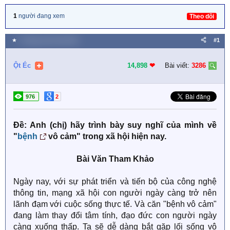
1
người đang xem
Theo dõi
★
3 Tháng mười một 2022
#1
Ột Éc
14,898
❤︎
Bài viết:
3286
976
2
Đề: Anh (chị) hãy trình bày suy nghĩ của mình về
"
bệnh
vô cảm" trong xã hội hiện nay.
Bài Văn Tham Khảo
Ngày nay, với sự phát triển và tiến bộ của công nghệ
thông tin, mạng xã hội con người ngày càng trở nên
lãnh đạm với cuộc sống thực tế. Và căn "bệnh vô cảm"
đang làm thay đổi tâm tính, đạo đức con người ngày
càng xuống thấp. Ta sẽ dễ dàng bắt gặp lối sống vô