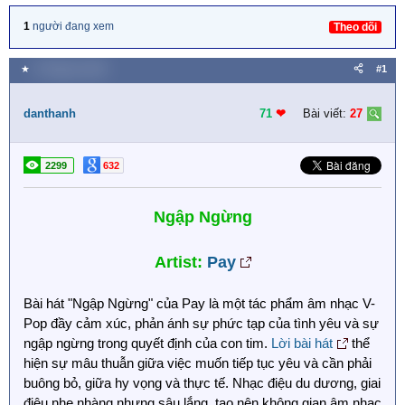
1
người đang xem
Theo dõi
★
6 Tháng ba 2024
#1
danthanh
71
❤︎
Bài viết:
27
2299
632
Ngập Ngừng
Artist:
Pay
Bài hát "Ngập Ngừng" của Pay là một tác phẩm âm nhạc V-
Pop đầy cảm xúc, phản ánh sự phức tạp của tình yêu và sự
ngập ngừng trong quyết định của con tim.
Lời bài hát
thể
hiện sự mâu thuẫn giữa việc muốn tiếp tục yêu và cần phải
buông bỏ, giữa hy vọng và thực tế. Nhạc điệu du dương, giai
điệu nhẹ nhàng nhưng sâu lắng, tạo nên không gian âm nhạc