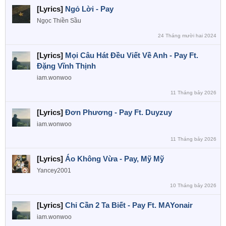
[Lyrics]
Ngỏ Lời - Pay
Ngọc Thiền Sầu
24 Tháng mười hai 2024
[Lyrics]
Mọi Câu Hát Đều Viết Về Anh - Pay Ft.
Đặng Vĩnh Thịnh
iam.wonwoo
11 Tháng bảy 2026
[Lyrics]
Đơn Phương - Pay Ft. Duyzuy
iam.wonwoo
11 Tháng bảy 2026
[Lyrics]
Áo Không Vừa - Pay, Mỹ Mỹ
Yancey2001
10 Tháng bảy 2026
[Lyrics]
Chỉ Cần 2 Ta Biết - Pay Ft. MAYonair
iam.wonwoo