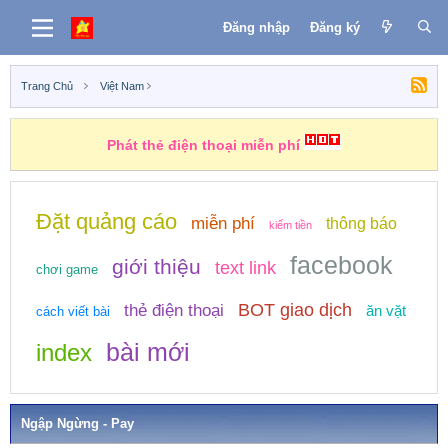
Đăng nhập
Đăng ký
Trang Chủ
Việt Nam
Phát thẻ điện thoại miễn phí
Đặt quảng cáo
miễn phí
thông báo
kiếm tiền
facebook
giới thiệu
text link
chơi game
BOT giao dịch
thẻ điện thoại
ăn vặt
cách viết bài
bài mới
index
Ngập Ngừng - Pay