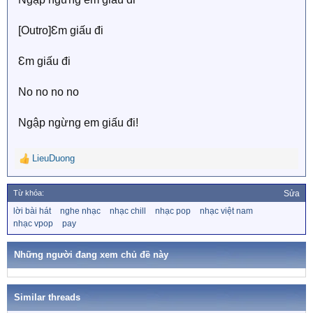
[Outro]Ɛm giấu đi
Ɛm giấu đi
No no no no
Ngập ngừng em giấu đi!​
LieuDuong
R
e
a
Từ khóa:
Sửa
c
T
lời bài hát
nghe nhạc
nhạc chill
nhạc pop
nhạc việt nam
t
ừ
nhạc vpop
pay
i
k
o
h
n
ó
Những người đang xem chủ đề này
a
s
:
Similar threads