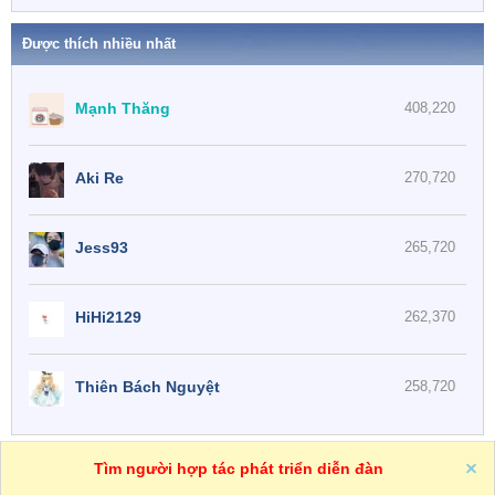
Được thích nhiều nhất
Mạnh Thăng
408,220
Aki Re
270,720
Jess93
265,720
HiHi2129
262,370
Thiên Bách Nguyệt
258,720
One
VN
Trợ giúp
Tìm người hợp tác phát triển diễn đàn
R
S