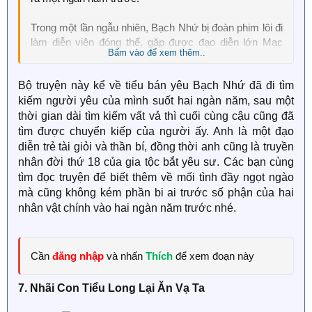
Trong một lần ngẫu nhiên, Bạch Nhứ bị đoàn phim lôi đi
làm diễn viên đóng thế, gặp được đạo diễn lớn Mạc
Bấm vào để xem thêm..
Diễm.
Bộ truyện này kể về tiểu bán yêu Bạch Nhứ đã đi tìm
Bạch Nhứ trở thành diễn viên tuyến mười tám chỉ vì
kiếm người yêu của mình suốt hai ngàn năm, sau một
muốn bám lấy Mạc Diễm để anh yêu mình.
thời gian dài tìm kiếm vất vả thì cuối cùng cậu cũng đã
Nhưng.. mọi chuyện không diễn ra như mong đợi.
tìm được chuyển kiếp của người ấy. Anh là một đạo
diễn trẻ tài giỏi và thần bí, đồng thời anh cũng là truyền
Đạo diễn Mạc bị người ta ám sát, Bạch Nhứ anh dũng
nhân đời thứ 18 của gia tộc bắt yêu sư. Các bạn cùng
hiến thân, kết quả lại mang thai một em bé nhỏ trong
tìm đọc truyện để biết thêm về mối tình đầy ngọt ngào
bụng.
mà cũng không kém phần bi ai trước số phận của hai
nhân vật chính vào hai ngàn năm trước nhé.
Phải làm sao đây? Không thể để đạo diễn Mạc biết con
trai cũng có thể mang thai, trước hết cứ giấu kín rồi
tham gia chương trình với đạo diễn Mạc đã!
Cần
đăng nhập
và nhấn
Thích
để xem đoạn này
Vừa lên chương trình, đạo diễn Mạc đã hoàn toàn sụp
7. Nhãi Con Tiểu Long Lại Ăn Vạ Ta
đổ với thiết lập nhân vật của mình, đã thế còn phải che
chở Bạch Nhứ ngây thơ như tờ giấy trắng không bị