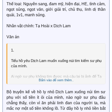
Thể loại: Nguyên sang, đam mỹ, hiện đại, HE, tình cảm,
Yên tâm, chờ nó về nhà mang châu báu của lão cha
ngọt sủng, ngọt văn, giới giải trí, chủ thụ, linh dị thần
cất giữ trộm đem đi bán rồi sẽ tới đây đón Diệp Diệp về
quái, 1v1, manh sủng.
sống hạnh phúc!
Nhân vật chính: Tạ Hoài x Dịch Lam
***
Sau đó không lâu..
Văn án
Diệp Lan tốn rất nhiều công sức mới làm được cho
1.
mình một cái hộ khẩu để đi học cao trung, ngồi trong
phòng học cậu thề phải cố gắng học tập thật tốt để thi
Tiểu hồ yêu Dịch Lam muốn xuống núi tìm kiếm sư phụ
đại học.
của mình.
Nhưng vừa ngẩng đầu, cậu liền nhìn thấy giáo viên
Ai ngờ sư phụ không tìm được mà cậu lại bị ảnh đế Tạ
đang giới thiệu bạn học mới.
Bấm vào để xem thêm..
Hoài nhặt về nhà, còn bất cẩn ăn luôn linh đan của Tạ
Hoài.
Bạn học mới vừa lạnh lùng vừa đẹp trai, mọi người đều
Bộ truyện kể về hồ ly nhỏ Dịch Lam xuống núi tìm sư
xem hắn là giáo thảo, còn nói giáo thảo chỗ nào cũng
phụ với số tiền ít ỏi của mình, nào ngờ sư phụ đâu
Thấy một chuỗi số không trên bảng giá, hồ ly nghèo liền
tốt, chỉ là nhìn qua quá lãnh đạm.
đờ ra.
chẳng thấy, còn vì ăn phải linh đan của người ta, mà
mắc nợ một số tiền khổng lồ. Từ đây hồ ly nhỏ liền bắt
Diệp Lan: "Hắn không có lãnh đạm đâu!" (￢_￢;)