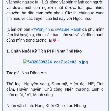
vật hoặc ngược lại là từ động vật biến thành con người,
và được một con người nhặt được, trải qua nhiều
chuyện, họ dần cảm mến nhau. Giờ thì chúng ta cùng
tìm hiểu về các truyện của list này với Ngọc nha.
(Cảm ơn bạn
@Wonjinn
&
@Azure Ralph
đã phụ mình
làm list truyện ạ, chúc các bạn luôn vui vẻ và đồng hành
cùng mình trong tương lai
)
1. Chăn Nuôi Kỳ Tích Pi Pi Như Thế Nào
Tác giả: Nhu Đăng Âm
Thể loại: Nguyên sang, Đam mỹ, Hiện đại, HE, Tình
cảm, Huyền huyễn, Chủ công, Niên thượng, Linh dị
thần quái, 1v1, Manh sủng
Nhân vật chính: Hạng Khởi Chu x Lạc Nhung