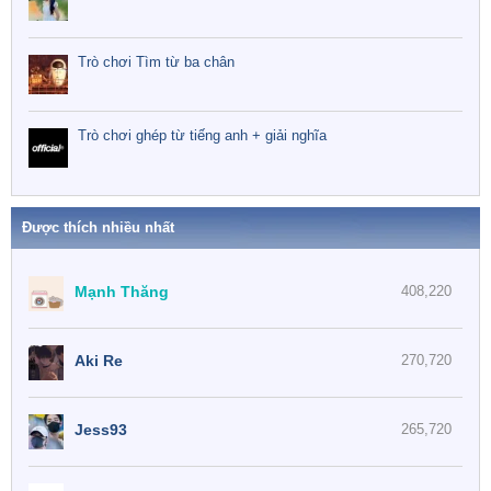
Trò chơi Tìm từ ba chân
Trò chơi ghép từ tiếng anh + giải nghĩa
Được thích nhiều nhất
Mạnh Thăng
408,220
Aki Re
270,720
Jess93
265,720