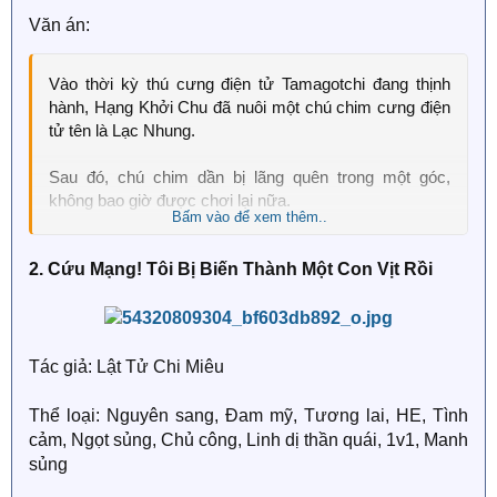
Văn án:
Vào thời kỳ thú cưng điện tử Tamagotchi đang thịnh
hành, Hạng Khởi Chu đã nuôi một chú chim cưng điện
tử tên là Lạc Nhung.
Sau đó, chú chim dần bị lãng quên trong một góc,
không bao giờ được chơi lại nữa.
Bấm vào để xem thêm..
Lạc Nhung đã chờ đợi trong thế giới điện tử đen trắng
2. Cứu Mạng! Tôi Bị Biến Thành Một Con Vịt Rồi
suốt mười mấy năm, dần dần có được linh thức.
Nó vượt qua thế giới điện tử và đi vào thế giới hiện
thực.
Tác giả: Lật Tử Chi Miêu
Lạc Nhung liền nhập vào cơ thể chú chim cưng mà
người khác đã tặng cho Hạng Khởi Chu.
Thể loại: Nguyên sang, Đam mỹ, Tương lai, HE, Tình
cảm, Ngọt sủng, Chủ công, Linh dị thần quái, 1v1, Manh
Đêm đầu tiên mang chú chim cưng về nhà, chú chim
sủng
hung dữ đã mổ lên đầu Hạng Khởi Chu mấy cái.