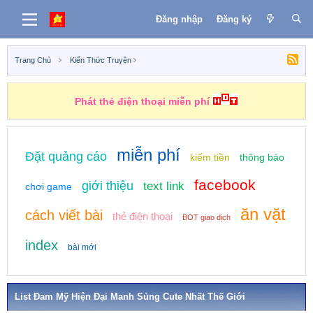
Đăng nhập
Đăng ký
Trang Chủ
Kiến Thức Truyện
Phát thẻ điện thoại miễn phí
miễn phí
Đặt quảng cáo
kiếm tiền
thông báo
facebook
giới thiệu
text link
chơi game
ăn vặt
cách viết bài
thẻ điện thoại
BOT giao dịch
index
bài mới
List Đam Mỹ Hiện Đại Manh Sủng Cute Nhất Thế Giới