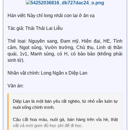
người ta lừa.
Hán việt: Này chỉ long nhãi con lại ở ăn vạ
Về phần Bạch Nhứ, dĩ nhiên là phải siết chặt bụng để
không bị đối thủ cho lên hot search rồi.
Tác giả: Thải Thải Lai Liễu
Bạch Nhứ: "Anh muốn công khai quan hệ của chúng ta
sao?"
Thể loại: Nguyên sang, Đam mỹ, Hiện đại, HE, Tình
cảm, Ngọt sủng, Vườn trường, Chủ thụ, Linh dị thần
Đạo diễn Mạc: "Cứ cho con trai vào sổ hộ khẩu trước
quái, 1v1, Manh sủng, có H, có bảo bảo (không phải
đã!"
sinh tử).
Toàn bộ giới giải trí: "Hóa ra cái hot search lúc trước là
Nhân vật chính: Long Ngân x Diệp Lan
thật à?"
Văn án:
Diệp Lan là một bán yêu rất nghèo, từ nhỏ vẫn luôn tự
nuôi sống chính mình.
Cậu cắt hoa màu, nuôi gà, bán hàng trên vỉa hè, thật
vất vả mới gom đủ học phí để đi học.