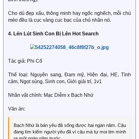
thao mạo hiểm trong nhà Đường Ngật, ban ngày lại
phải làm bác sĩ thú y giải đáp vấn đề của cậu - Tự
Cho dù đẹp xấu, thông minh hay ngốc nghếch, mỗi chú
chữa trị cho bản thân.
mèo đều là cục vàng cục bạc của chủ nhân nó.
La Chú: Biến thành mèo là hình phạt hả? Bây giờ tôi hối
4. Lén Lút Sinh Con Bị Lên Hot Search
hận lắm, rất rất hối hận.
Đường Ngật: Ôm ôm hôn hôn tung cao.
Tác giả: Phi Cổ
La Chú: Làm mèo thì có gì không tốt, có đối tượng, còn
có chăn êm nệm ấm.
Thể loại: Nguyên sang, Đam mỹ, Hiện đại, HE, Tình
cảm, Ngọt sủng, Sinh con, Giới giải trí, 1v1
Nhân vật chính: Mạc Diễm x Bạch Nhứ
Văn án:
Bạch Nhứ là bán yêu đã sống được hai ngàn năm. Cậu
đang tìm kiếm người yêu đã vì cậu mà tự moi tim mình
ra một ngàn năm trước.