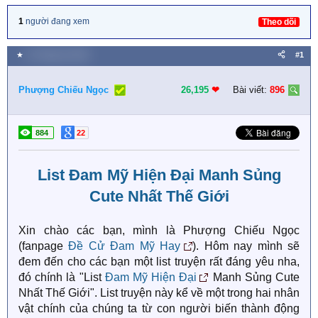
1
người đang xem
Theo dõi
★
11 Tháng hai 2025
#1
Phượng Chiếu Ngọc
26,195
❤︎
Bài viết:
896
884
22
List Đam Mỹ Hiện Đại Manh Sủng
Cute Nhất Thế Giới
Xin chào các bạn, mình là Phượng Chiếu Ngọc
(fanpage
Đề Cử Đam Mỹ Hay
). Hôm nay mình sẽ
đem đến cho các bạn một list truyện rất đáng yêu nha,
đó chính là "List
Đam Mỹ Hiện Đại
Manh Sủng Cute
Nhất Thế Giới". List truyện này kể về một trong hai nhân
vật chính của chúng ta từ con người biến thành động