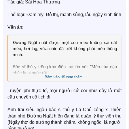
Tác giả: Sái Hoa Thương
không.
Thể loại: Đam mỹ, Đô thị, manh sủng, lâu ngày sinh tình
Hạng Khởi Chu hôn phải đầy miệng lông chim, ủ rũ nói:
"Nhung Nhung, biến lại thành người đi."
Văn án:
Lạc Nhung đỏ tai từ chối: "Tôi không biến lại, anh là đồ
biến thái!"
Đường Ngật nhặt được một con mèo không xài cát
mèo, hơi lag, vừa nhìn đã biết không phải mèo thông
Hạng Khởi Chu: "Vậy anh đây sẽ cho em biết thế nào
minh.
là kẻ biến thái thật sự."
Bác sĩ thú y trông khá điển trai kia nói: "Mèo của cậu
chắc là bị ngốc rồi."
Bấm vào để xem thêm..
Tối đến nhìn con mèo đang chơi parkour* như điên như
Truyện phi thực tế, mọi người cứ coi như đây là một
dại, Đường Ngật cảm thấy có thể bác sĩ La nói đúng.
câu chuyện cổ tích đi.
*Parkour: Các bài tập vượt chướng ngại vật, chạy, leo,
đu, nhảy, lăn, chuyển động trên 4 chi, và các bài tập
Anh trai siêu ngầu bác sĩ thú y La Chú công x Thiên
tương tự khác.
thần nhỏ Đường Ngật hiện đang là quản lý thư viện thụ
(Ngây thơ do trưởng thành chậm, không ngốc, là người
La Chú ở trong thân xác con mèo: Buổi tối bận chơi thể
bình thường).