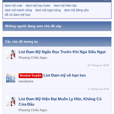
《Tiểu hồ ly của tôi thế mà lại không có ý tưởng không
c
T
đam mỹ cute
đam mỹ hay hoàn
đam mỹ hiện đại
an phận với tôi》
t
ừ
đam mỹ manh sủng
đam mỹ ngọt sủng
đam mỹ đáng yêu
i
k
đề cử đam mỹ hay
o
h
《 Nhưng tôi có thì làm sao bây giờ 》
n
ó
a
s
Những người đang xem chủ đề này
《 SHOCK! Thụy thú Bạch Trạch ngàn năm vậy mà..
:
》
Các chủ đề tương tự
Một câu tóm tắt: Ảnh đế yêu thầm tôi mấy ngàn năm?
List Đam Mỹ Ngắn Đọc Trước Khi Ngủ Siêu Ngọt
Lập ý: Nỗ lực trả hết nợ nần, tiến tới nhân sinh tươi
Phượng Chiếu Ngọc
đẹp.
20 Tháng tư 2026
List Đam mỹ vô hạn lưu
Review Truyện
merddylee
1 Tháng hai 2026
List Đam Mỹ Hiện Đại Muốn Ly Hôn, Không Có
Cửa Đâu
Phượng Chiếu Ngọc