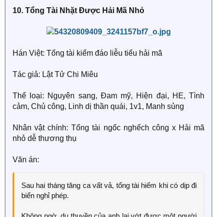
chung cẩn thận ôm về phòng..
quan tâm, cậu có muốn nhặt ta về không?" (づ｡￣3￣｡)
Trên núi tuyết, tiểu hồ ly biến trở về nguyên hình ôm lấy
10. Tổng Tài Nhặt Được Hải Mã Nhỏ
づ~
cái đuôi to đã bị đóng băng, một núi nhỏ trắng như tuyết
* * *
run run chui vào áo lông vũ, tức giận thề:
Diệp Lan nhìn hắn, không nói gì liền gọi điện thoại cho
Một người cực kỳ thích những động vật lông xù như
cha hắn.
Chờ cậu trả hết nợ, nhất định sẽ bỏ trốn ngay trong
Tần Trầm lại bị tất cả động vật có lông ghét bỏ, vô tình
Hán Việt: Tổng tài kiểm đáo liễu tiểu hải mã
đêm!
nhìn thấy một con mèo hoang trong tiểu khu, sau đó vui
Cùng ngày, nhóm tiểu yêu quái đều may mắn được
mừng phát hiện con mèo này không sợ hắn!
xem hiện trường gia bạo Long tộc.
Tác giả: Lật Tử Chi Miêu
Không bao giờ đi làm công nữa!
Tần Trầm cưng nựng yêu thương mèo nhỏ, đi đâu
Nghe nói, ngày đó nhóm tiểu yêu quái viết nhật ký:
Thể loại: Nguyên sang, Đam mỹ, Hiện đại, HE, Tình
- - kết quả cậu lại hot.
quay phim cũng phải mang theo ôm ôm hôn hôn.
Hôm nay trời mưa rất lớn, Diệp Diệp nói, đây đều là
cảm, Chủ công, Linh dị thần quái, 1v1, Manh sủng
nước mắt rơi xuống khi tiểu long bị đánh.
Tài nguyên cuồn cuộn không ngừng kéo đến, Dịch Lam
* * *
Nhân vật chính: Tổng tài ngốc nghếch công x Hải mã
vừa vui sướng lại vừa đau đầu ngồi đếm tiền: Khi nào
Một câu tóm tắt: Những tháng ngày dưỡng tiểu long
nhỏ dễ thương thụ
thì mới có thể chạy trốn đây?
Ngay khi Hứa Giản cảm thấy cứ làm mèo mãi cũng rất
của một con bán yêu lạc quan.
tốt, bỗng một ngày nọ, cậu trở lại thành người, tỉnh dậy
Văn án:
Càng đau đầu hơn đó là: Tại sao gần đây ánh mắt chủ
trên giường Tần Trầm.
Lập ý: Làm yêu quái cũng muốn học tập thật tốt, nỗ lực
nợ khi nhìn cậu lại càng ngày càng không đúng?
phấn đấu để sau này có ngày tháng tốt lành!
Bốn mắt nhìn nhau, hai mặt mờ mịt, tình cảnh hết sức
Sau hai tháng tăng ca vất vả, tổng tài hiếm khi có dịp đi
2.
lúng túng.
biển nghỉ phép.
Ngàn năm trước, thụy thú Bạch Trạch chạm mặt hung
* * *
Không ngờ, du thuyền của anh lại vớt được một người