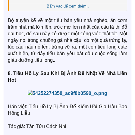
Bấm vào để xem thêm..
Nhưng tai bay vạ gió..
Bộ truyện kể về một tiểu bán yêu nhà nghèo, ăn cơm
Ổ trứng gà đột nhiên ấp ra một con tiểu long.
trăm nhà mà lớn lên, ước mơ lớn nhất của cậu là thi đỗ
Con tiểu long này lại rất dính người, ăn vạ ở trong
đại học, để sau này có được một công việc thật tốt. Một
phòng Diệp Lan không muốn đi, còn mỗi ngày muốn
ngày nọ, trong chuồng gà nhà cậu, có một quả trứng lạ,
bán yêu thân thân mới nghe lời không gây chuyện.
lúc cậu nấu nó lên, trứng vỡ ra, một con tiểu long cute
xuất hiện, từ đây tiểu bán yêu bắt đầu cuộc sống làm
Diệp Lan: "Tôi không muốn nuôi nhóc." (＞﹏＜)
giàu dưỡng tiểu long..
Rốt cuộc cho tới một ngày, tiểu long bị người lớn trong
8. Tiểu Hồ Ly Sau Khi Bị Ảnh Đế Nhặt Về Nhà Liền
nhà dẫn đi.
Hot
Trước khi đi, Diệp Lan kích động nước mắt lưng tròng:
"Tiểu long vô lại suốt ngày thân thân muốn tróc da mặt
tôi sắp đi rồi!" (*T▽T*)
Hán việt: Tiểu Hồ Ly Bị Ảnh Đế Kiểm Hồi Gia Hậu Bạo
Hồng Liễu
Tiểu Long thấy cậu nước mắt lưng tròng, cũng kích
động: "Thì ra Diệp Diệp luyến tiếc ta như vậy nha!" (ノ
Tác giả: Tần Tửu Cách Nhi
*ﾟ▽ﾟ*)