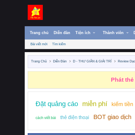
Trang chủ
Diễn đàn
Tiện ích
Thành viên
Bài viết mới
Tìm kiếm
Trang Chủ
Diễn Đàn
D - THƯ GIÃN & GIẢI TRÍ
Review Dạ
Phát thẻ
Đặt quảng cáo
miễn phí
kiếm tiền
BOT giao dịch
thẻ điện thoại
cách viết bài