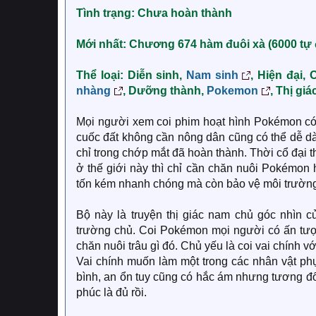
Tình trạng: Chưa hoàn thành
Mới nhất: Chương 674 hàm đuôi xà (6000 tự
Thể loại: Diễn sinh,
Nam sinh
, Hiện đại,
nhàng
, Dưỡng thành,
Pokemon
, Thị gi
Mọi người xem coi phim hoạt hình Pokémon có
cuốc đất không cần nông dân cũng có thể dễ dà
chỉ trong chớp mắt đã hoàn thành. Thời cổ đại th
ở thế giới này thì chỉ cần chăn nuôi Pokémon
tốn kém nhanh chóng mà còn bảo vệ môi trường 
Bộ này là truyện thị giác nam chủ góc nhìn
trường chủ. Coi Pokémon mọi người có ấn tượ
chăn nuôi trâu gì đó. Chủ yếu là coi vai chính
Vai chính muốn làm một trong các nhân vật phụ
bình, an ổn tuy cũng có hắc ám nhưng tương đố
phúc là đủ rồi.