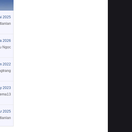
ai 2025
tlanlan
a 2026
u Ngọc
m 2022
gtrang
y 2023
nema13
tư 2025
tlanlan