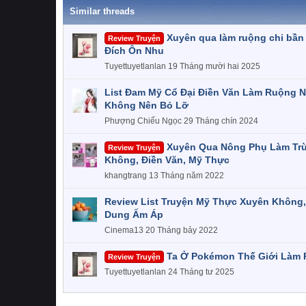
Similar threads
Xuyên qua làm ruộng chi bần 
Review Truyện
Đích Ôn Nhu
Tuyettuyetlanlan
19 Tháng mười hai 2025
List Đam Mỹ Cổ Đại Điền Văn Làm Ruộng 
Không Nên Bỏ Lỡ
Phượng Chiếu Ngọc
29 Tháng chín 2024
Xuyên Qua Nông Phụ Làm Trù
Review Truyện
Không, Điền Văn, Mỹ Thực
khangtrang
13 Tháng năm 2022
Review List Truyện Mỹ Thực Xuyên Không,
Dung Ấm Áp
Cinema13
20 Tháng bảy 2022
Ta Ở Pokémon Thế Giới Làm 
Review Truyện
Tuyettuyetlanlan
24 Tháng tư 2025