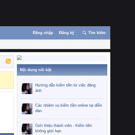
Đăng nhập
Đăng ký
Tìm kiếm
Nội dung nổi bật
Những nhiệm 
Hướng dẫn kiếm tiền từ việc đăng
ảnh
Các nhiệm vụ kiếm tiền online tại diễn
đàn
Giới thiệu thành viên - Kiếm tiền
không giới hạn