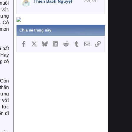
Thiên Bách Nguyệt
258,720
 nuôi
vật.
Nhưng
. Có
emon
Chia sẻ trang này
Facebook
X
Bluesky
LinkedIn
Reddit
Tumblr
Email
Link
ả bất
 Hay
ng có
 Còn
thằn
nhưng
 với
 lực
n dĩ