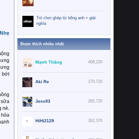
Trò chơi ghép từ tiếng anh + giải
nghĩa
Nhẹ
Được thích nhiều nhất
uộng
nhưng
Mạnh Thăng
408,220
nhưng
 bớt
Aki Re
270,720
nông
 sữa
Jess93
265,720
g nè.
i hòa
HiHi2129
262,370
 hạnh