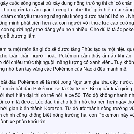
gày cuộc sống ngoại trừ xây dựng nông trường thì chỉ có chăn
ho người ta cảm giác tương tự như thế giới hiện đại sủng 
ải chăm chút yêu thương nâng niu không được hắt hủi bỏ rơi. 
hông minh phát triển hơn cả con người với thực lực cao cường
 con người ngây thơ đáng yêu hơn nhiều. Cho dù là tà ác pok
ng dễ thương lắm.
làm ra một món ăn gì đó sẽ được tăng Phúc tạo ra một hiệu qu
cho toàn thân người hoặc Pokémon cảm thấy ấm áp khi ăn.
o đổi chiêu thức thịt nguội, năng lượng cỏ xanh viên.. Tuy khô
ng nhờ bàn tay vàng các Pokémon của Naoki đều mạnh mẽ.
bắt đầu Pokémon sẽ là một trong Ngự tam gia lửa, cây, nước.
ên mới bắt đầu Pokémon sẽ là Cyclizine. Bề ngoài khá giống 
với thời hiện đại thì có thể nói là xe 50. Tốc độ không nhanh 
i cơm là được. Lúc đầu thì cho tuổi nhỏ cho nên hơi ngây thơ
hời gian biến thành Korazon. Từ đó trở thành nông trường vũ
m chính cũng không biết nông trường hai con Pokémon này vố
thành xe phân khối lớn.