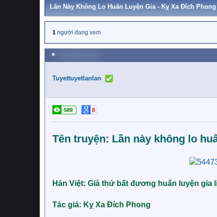
Lần Này Không Lo Huấn Luyện Gia - Kỵ Xa Đích Phong
1
người đang xem
★
24 Tháng tư 2025
Tuyettuyetlanlan
589
8
Tên truyện: Lần này không lo huấ
Hán Việt: Giá thứ bất đương huấn luyện gia l
Tác giả: Kỵ Xa Đích Phong