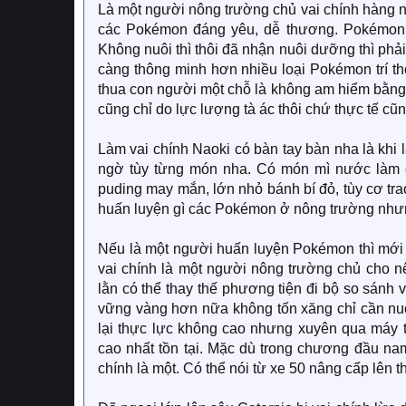
Là một người nông trường chủ vai chính hàng n
các Pokémon đáng yêu, dễ thương. Pokémon c
Không nuôi thì thôi đã nhận nuôi dưỡng thì ph
càng thông minh hơn nhiều loại Pokémon trí t
thua con người một chỗ là không am hiểm bằng
cũng chỉ do lực lượng tà ác thôi chứ thực tế cũ
Làm vai chính Naoki có bàn tay bàn nha là khi 
ngờ tùy từng món nha. Có món mì nước làm 
puding may mắn, lớn nhỏ bánh bí đỏ, tùy cơ tra
huấn luyện gì các Pokémon ở nông trường như
Nếu là một người huấn luyện Pokémon thì mới 
vai chính là một người nông trường chủ cho n
lằn có thể thay thế phương tiện đi bộ so sánh 
vững vàng hơn nữa không tốn xăng chỉ cần nuô
lại thực lực không cao nhưng xuyên qua máy t
cao nhất tồn tại. Mặc dù trong chương đầu na
chính là một. Có thể nói từ xe 50 nâng cấp lên 