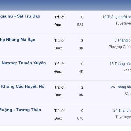
gia nữ - Sát Trư Đao
19 Tháng mười h
Trả lời
0
Tuyettuye
Đọc
534
Nhẹ Nhàng Mà Bạn
3 Tháng b
Trả lời
3
Phượng Chiế
Đọc
3K
 Nương: Truyện Xuyên
13 Tháng nă
Trả lời
0
khan
Đọc
4K
 Không Cẩu Huyết, Nội
26 Tháng bả
Trả lời
2
Ci
Đọc
10K
Ruộng - Tương Thân
24 Tháng 
Trả lời
0
Tuyettuye
Đọc
676