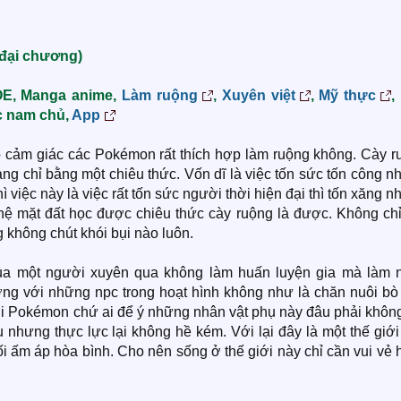
 đại chương)
 OE, Manga anime,
Làm ruộng
,
Xuyên việt
,
Mỹ thực
,
ác nam chủ,
App
 cảm giác các Pokémon rất thích hợp làm ruộng không. Cày r
ng chỉ bằng một chiêu thức. Vốn dĩ là việc tốn sức tốn công 
ì việc này là việc rất tốn sức người thời hiện đại thì tốn xăng 
 hệ mặt đất học được chiêu thức cày ruộng là được. Không chỉ
không chút khói bụi nào luôn.
 của một người xuyên qua không làm huấn luyện gia mà làm 
ng với những npc trong hoạt hình không như là chăn nuôi bò
 với Pokémon chứ ai để ý những nhân vật phụ này đâu phải khôn
 nhưng thực lực lại không hề kém. Với lại đây là một thế giớ
i ấm áp hòa bình. Cho nên sống ở thế giới này chỉ cần vui vẻ