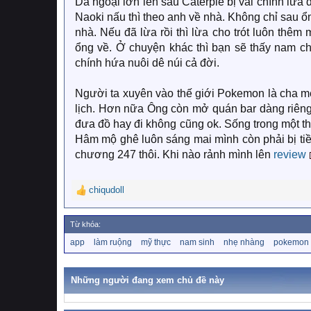
Dã ngoại lớn lên sâu Caterpie bị vai chính lừa 
Naoki nấu thì theo anh về nhà. Không chỉ sau 
nhà. Nếu đã lừa rồi thì lừa cho trót luôn thêm
ổng về. Ở chuyện khác thì bạn sẽ thấy nam c
chính hứa nuôi dê núi cả đời.
Người ta xuyên vào thế giới Pokemon là cha m
lịch. Hơn nữa Ông còn mở quán bar dàng riêng 
đưa đồ hay đi không cũng ok. Sống trong một thế
Hâm mộ ghê luôn sáng mai mình còn phải bị tiền
chương 247 thôi. Khi nào rảnh mình lên
review
chiqudoll
R
e
a
Từ khóa:
c
T
app
làm ruộng
mỹ thực
nam sinh
nhẹ nhàng
pokemon
t
ừ
i
k
o
h
Những người đang xem chủ đề này
n
ó
a
s
: