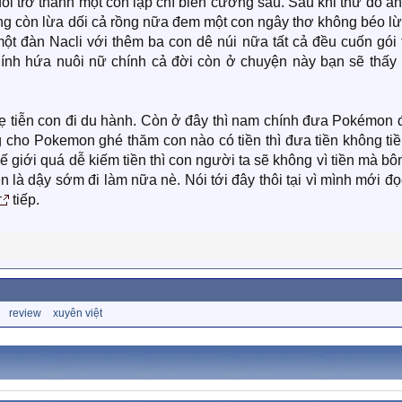
dối trở thành một còn lập chí biến cường sâu. Sau khi thử đồ ă
ổng còn lừa dối cả rồng nữa đem một con ngây thơ không béo l
 một đàn Nacli với thêm ba con dê núi nữa tất cả đều cuốn gói
hính hứa nuôi nữ chính cả đời còn ở chuyện này bạn sẽ thấy
ẹ tiễn con đi du hành. Còn ở đây thì nam chính đưa Pokémon đ
cho Pokemon ghé thăm con nào có tiền thì đưa tiền không tiền
 giới quá dễ kiếm tiền thì con người ta sẽ không vì tiền mà bô
 là dậy sớm đi làm nữa nè. Nói tới đây thôi tại vì mình mới đọ
tiếp.
review
xuyên việt