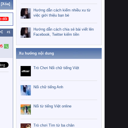
[Xóa]
Hướng dẫn cách kiếm nhiều xu từ
việc giới thiệu bạn bè
o dõi
Hướng dẫn cách chia sẻ bài viết lên
#1
Facebook, Twitter kiếm tiền
05
Xu hướng nội dung
Trò Chơi Nối chữ tiếng Việt
Nối chữ tiếng Anh
Nối từ tiếng Việt online
Trò chơi Tìm từ ba chân