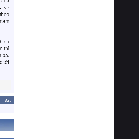
n của
ừa về
 theo
 nam
i du
 thì
n ba.
c tới
Sửa