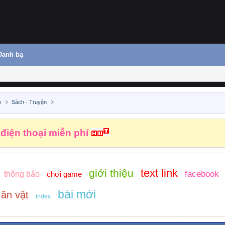
Danh bạ
o
Sách - Truyện
 điện thoại miễn phí
text link
giới thiệu
facebook
thông báo
chơi game
bài mới
ăn vặt
index