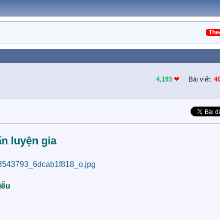
The
4,193
❤︎
Bài viết:
4
n luyện gia
iễu