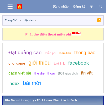
Đăng nhập
Đăng ký
Trang Chủ
Việt Nam
Phát thẻ điện thoại miễn phí
Đặt quảng cáo
thông báo
miễn phí
kiếm tiền
giới thiệu
facebook
chơi game
text link
ăn vặt
cách viết bài
thẻ điện thoại
BOT giao dịch
bài mới
index
Khi Nào - Hương Ly - OST Hoàn Châu Cách Cách