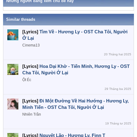
h
Những người đang xem chủ đề này
n
ó
a
s
:
Similar threads
[Lyrics]
Tìm Về - Hương Ly - OST Cha Tôi, Người
Ở Lại
Cinema13
20 Tháng hai 2025
[Lyrics]
Hoa Dại Khờ - Tiến Minh, Hương Ly - OST
Cha Tôi, Người Ở Lại
Ột Éc
29 Tháng ba 2025
[Lyrics]
Đi Một Đường Về Hai Hướng - Hương Ly,
Minh Tiến - OST Cha Tôi, Người Ở Lại
Nhiên Trần
19 Tháng tư 2025
[Lyrics]
Nguyệt Lão - Hương Ly, Finn T