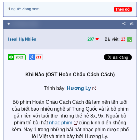
1
người đang xem
Theo dõi
★
11 Tháng tư 2022
#1
Iseul Hạ Nhiên
207
❤︎
Bài viết:
13
2062
211
Khi Nào (OST Hoàn Châu Cách Cách)
Trình bày:
Hương Ly
Bộ phim Hoàn Châu Cách Cách đã làm nên tên tuổi
của biết bao nhiêu nghệ sĩ Trung Quốc và là bộ phim
gắn liền với tuổi thơ những thế hệ 8x, 9x. Ngoài bộ
phim thì bài hát
nhạc phim
cũng kinh điển không
kém. Nay 1 trong những bài hát nhạc phim được phổ
lời Việt và trình bày bởi Hương Ly.