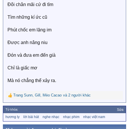
Đôi chân mãi cứ đi tìm
Tìm những kí ức cũ
Phút chốc em lặng im
Được anh nâng niu
Đón và đưa em đến già
Chỉ là giấc mơ
Mà nó chẳng thể xảy ra.
Trang Sunn
,
Gill
,
Mèo Cacao
và 2 người khác
R
e
a
Từ khóa:
Sửa
c
T
hương ly
lời bài hát
nghe nhạc
nhạc phim
nhạc việt nam
t
ừ
i
k
o