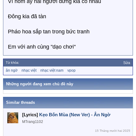
Vì hôm ấy hai người dưng kia có nhau
Đông kia đã tàn
Pháo hoa sắp tan trong bức tranh
Em với anh cùng "dạo chơi"
Từ khóa:
Sửa
T
ân ngờ
nhạc việt
nhạc việt nam
vpop
ừ
k
h
Những người đang xem chủ đề này
ó
a
Similar threads
[Lyrics]
Kẹo Bốn Mùa (New Ver) - Ân Ngờ
MTrang1102
15 Tháng mười hai 2025