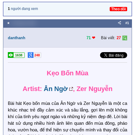
1
người đang xem
Theo dõi
★
6 Tháng ba 2024
#1
danthanh
71
❤︎
Bài viết:
27
1638
248
Kẹo Bốn Mùa
Artist:
Ân Ngờ
, Zer Nguyễn
Bài hát Kẹo bốn mùa của Ân Ngờ và Zer Nguyễn là một ca
khúc nhạc trẻ đầy cảm xúc và sâu lắng, gợi lên một không
khí của tình yêu ngọt ngào và những kỷ niệm đẹp đẽ. Lời bài
hát sử dụng nhiều hình ảnh liên quan đến mùa đông, pháo
hoa, vườn hoa, để thể hiện sự chuyển mình và thay đổi của