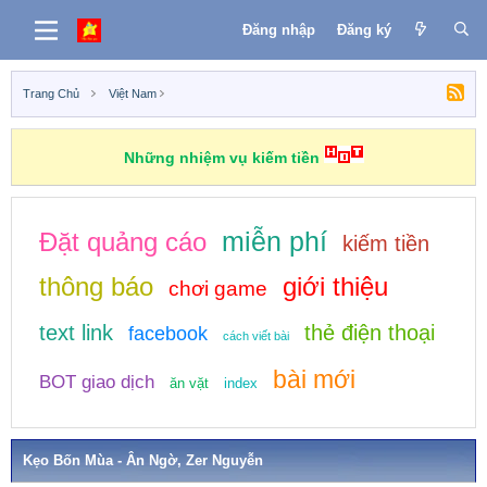
Đăng nhập
Đăng ký
Trang Chủ
Việt Nam
Những nhiệm vụ kiếm tiền
miễn phí
Đặt quảng cáo
kiếm tiền
thông báo
giới thiệu
chơi game
text link
thẻ điện thoại
facebook
cách viết bài
bài mới
BOT giao dịch
ăn vặt
index
Kẹo Bốn Mùa - Ân Ngờ, Zer Nguyễn