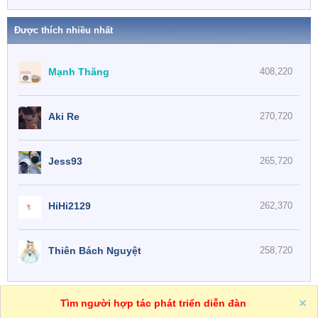
Được thích nhiều nhất
Mạnh Thăng
408,220
Aki Re
270,720
Jess93
265,720
HiHi2129
262,370
Thiên Bách Nguyệt
258,720
One
VN
Trợ giúp
Tìm người hợp tác phát triển diễn đàn
R
S