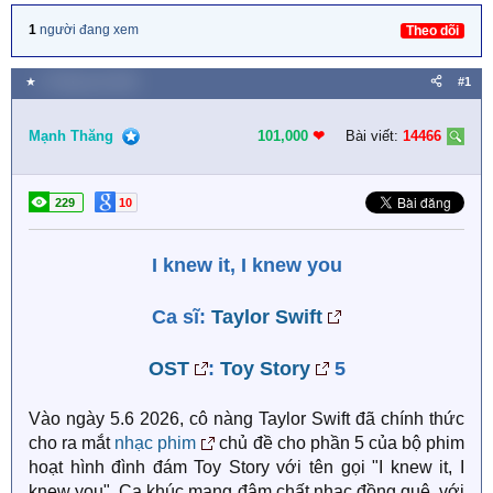
1
người đang xem
Theo dõi
★
5 Tháng sáu 2026
#1
Mạnh Thăng
101,000
❤︎
Bài viết:
14466
229
10
I knew it, I knew you
Ca sĩ:
Taylor Swift
OST
:
Toy Story
5
Vào ngày 5.6 2026, cô nàng Taylor Swift đã chính thức
cho ra mắt
nhạc phim
chủ đề cho phần 5 của bộ phim
hoạt hình đình đám Toy Story với tên gọi "I knew it, I
knew you". Ca khúc mang đậm chất nhạc đồng quê, với