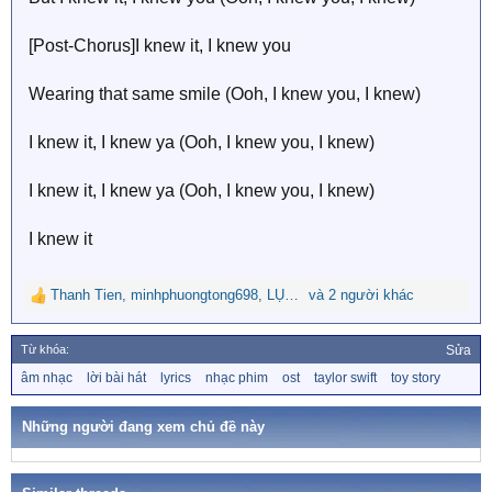
[Post-Chorus]I knew it, I knew you
Wearing that same smile (Ooh, I knew you, I knew)
I knew it, I knew ya (Ooh, I knew you, I knew)
I knew it, I knew ya (Ooh, I knew you, I knew)
I knew it
Thanh Tien
,
minhphuongtong698
,
LỤC TIỂU HỒNG
và 2 người khác
R
e
a
Từ khóa:
Sửa
c
T
âm nhạc
lời bài hát
lyrics
nhạc phim
ost
taylor swift
toy story
t
ừ
i
k
o
h
Những người đang xem chủ đề này
n
ó
a
s
: