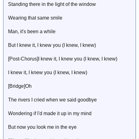
Standing there in the light of the window
Wearing that same smile
Man, it's been a while
But I knew it, I knew you (I knew, I knew)
[Post-Chorus]I knew it, I knew you (I knew, I knew)
I knew it, I knew you (I knew, I knew)
[Bridge]Oh
The rivers I cried when we said goodbye
Wondering if I'd made it up in my mind
But now you look me in the eye