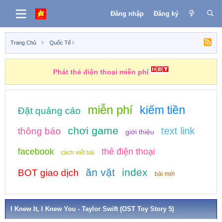
Đăng nhập
Đăng ký
Trang Chủ
Quốc Tế
Phát thẻ điện thoại miễn phí
miễn phí
kiếm tiền
Đặt quảng cáo
chơi game
text link
thông báo
giới thiệu
facebook
thẻ điện thoại
cách viết bài
ăn vặt
index
BOT giao dịch
bài mới
I Knew It, I Knew You - Taylor Swift (OST Toy Story 5)