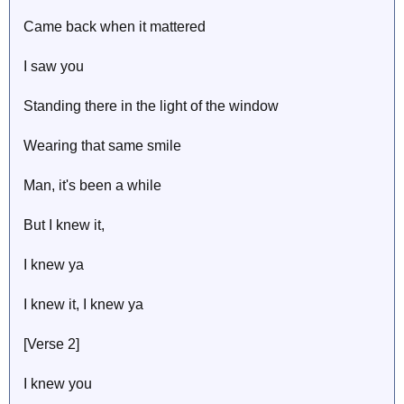
Came back when it mattered
I saw you
Standing there in the light of the window
Wearing that same smile
Man, it's been a while
But I knew it,
I knew ya
I knew it, I knew ya
[Verse 2]
I knеw you