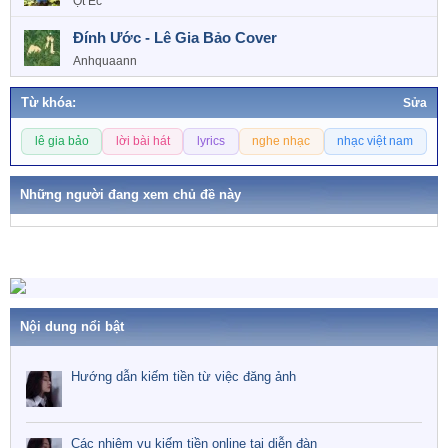
Ột Éc
Đính Ước - Lê Gia Bảo Cover
Anhquaann
Từ khóa:
Sửa
T
lê gia bảo
lời bài hát
lyrics
nghe nhạc
nhạc việt nam
ừ
k
h
Những người đang xem chủ đề này
ó
a
Nội dung nổi bật
Hướng dẫn kiếm tiền từ việc đăng ảnh
Các nhiệm vụ kiếm tiền online tại diễn đàn