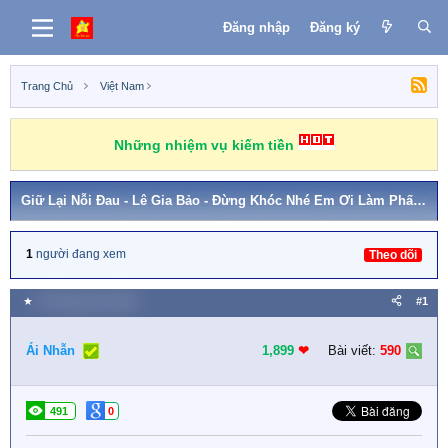
Đăng nhập
Đăng ký
Trang Chủ
Việt Nam
Những nhiệm vụ kiếm tiền
Giữ Lại Nỗi Đau - Lê Gia Bảo - Đừng Khóc Nhé Em Ơi Làm Phấn Son Úa Màu
1
người đang xem
Theo dõi
★
18 Tháng mười 2025
#1
Ái Nhẫn
1,899
❤︎
Bài viết:
590
491
0