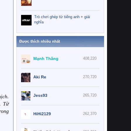
Trò chơi ghép từ tiếng anh + giải
nghĩa
Được thích nhiều nhất
Mạnh Thăng
408,220
Aki Re
270,720
Jess93
265,720
ịch.
. Từ
rong
HiHi2129
262,370