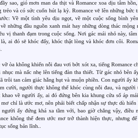
đầy sao, gió mơn man da thịt và Romance xoa dịu tâm hồn,
g trẻo và có sức cuốn hút lạ kỳ. Romance vẽ lên những bức t
 ước: Về một tình yêu dịu ngọt, về một cuộc sống bình yên
p, về những đầu nguồn xanh mát hay những dòng thác mộng 
ều vị thanh đạm trong cuộc sống. Nơi gác mái nhỏ này, tâm
à, ai đó sẽ khóc đấy, khóc thật lòng và khóc đơn côi. Rom
.
vỡ òa không khiến nỗi đau vơi bớt xót xa, tiếng Romance ch
i nhục mà nấc nhẹ lên tiếng đàn tha thiết. Từ gác nhỏ bên ấy
 đã trôi tan cảm giác hẫng hụt và muộn phiền. Con người ấy k
mỉm cười, người thực không thể khóc cùng nỗi đau, và người 
 khao về người ấy, ai đó đứng bên kia khung cửa sổ áp mái
c mơ chỉ là ước mơ, nên phải biết chấp nhận sự thực dù hiển 
i người ấy đứng khá xa tầm với, bao giờ chẳng vậy, điều 
nce không thể đem ước mơ trở thành hiện thực, nhưng để
tục sống bản lĩnh..