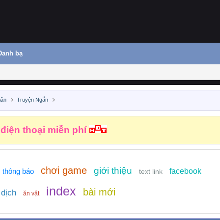
Danh bạ
iãn
Truyện Ngắn
 điện thoại miễn phí
chơi game
giới thiệu
thông báo
facebook
text link
index
bài mới
 dịch
ăn vặt