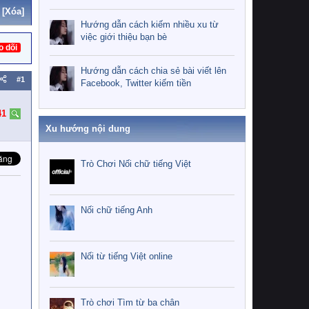
[Xóa]
Hướng dẫn cách kiếm nhiều xu từ
việc giới thiệu bạn bè
o dõi
Hướng dẫn cách chia sẻ bài viết lên
#1
Facebook, Twitter kiếm tiền
41
Xu hướng nội dung
Trò Chơi Nối chữ tiếng Việt
Nối chữ tiếng Anh
Nối từ tiếng Việt online
Trò chơi Tìm từ ba chân