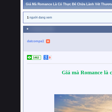
Giá Mà Romance Là Có Thực Để Chữa Lành Vết Thươn
1
người đang xem
★
11 Tháng chín 2022
datcompa1
1462
0
Giá mà Romance là có