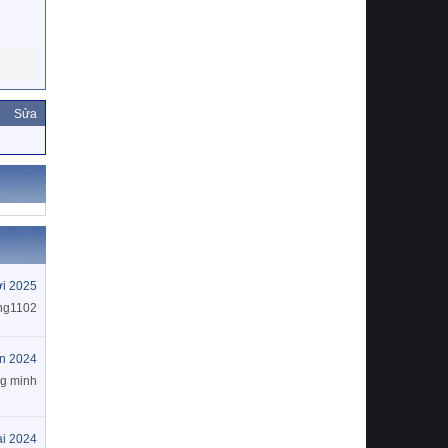
Sửa
i 2025
ng1102
ín 2024
g minh
ai 2024