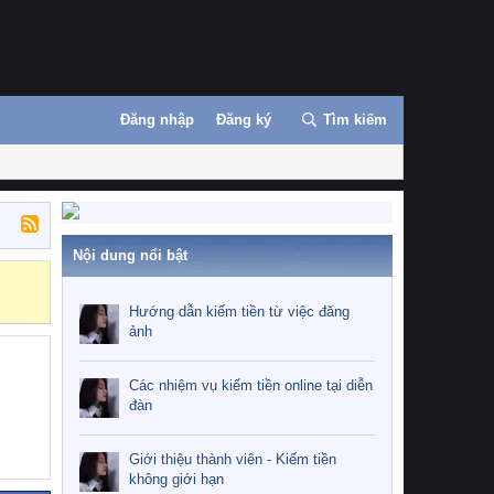
Đăng nhập
Đăng ký
Tìm kiếm
Nội dung nổi bật
Những nhiệm 
Hướng dẫn kiếm tiền từ việc đăng
ảnh
Các nhiệm vụ kiếm tiền online tại diễn
đàn
Giới thiệu thành viên - Kiếm tiền
không giới hạn