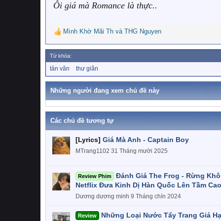
Ôi giá mà Romance là thực..
Mình Khờ Mãi Th
và
THG Nguyen
R
e
a
Từ khóa:
c
T
tản văn
thư giãn
t
ừ
i
k
o
h
Những người đang xem chủ đề này
n
ó
a
s
:
Các chủ đề tương tự
[Lyrics]
Giá Mà Anh - Captain Boy
MTrang1102
31 Tháng mười 2025
Đánh Giá The Frog - Rừng Khô
Review Phim
Netflix Đưa Kinh Dị Hàn Quốc Lên Tầm Ca
Dương dương minh
9 Tháng chín 2024
Những Loại Nước Tẩy Trang Giá H
Review