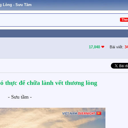
g Lòng - Sưu Tầm
The
17,040
❤︎
Bài viết:
3
 thực để chữa lành vết thương lòng
- Sưu tầm -