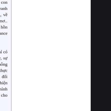
 con
ranh
, về
mơ..
 hồn
ance
ỉ có
, sự
hông
thực
 đối
hiện
mình
 cho