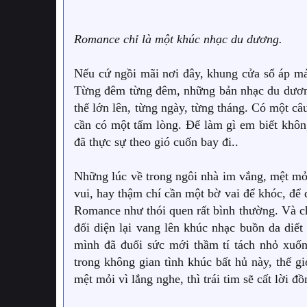
Romance chỉ là một khúc nhạc du dương.
Nếu cứ ngồi mãi nơi đây, khung cửa sổ áp mái
Từng đêm từng đêm, những bản nhạc du dương
thế lớn lên, từng ngày, từng tháng. Có một câu
cần có một tấm lòng. Để làm gì em biết khôn
đã thực sự theo gió cuốn bay đi..
Những lúc về trong ngôi nhà im vắng, mệt mỏi
vui, hay thậm chí cần một bờ vai để khóc, đ
Romance như thói quen rất bình thường. Và ch
đối diện lại vang lên khúc nhạc buồn da diết
mình đã đuối sức mới thầm tí tách nhỏ xuố
trong không gian tình khúc bất hủ này, thế g
mệt mỏi vì lắng nghe, thì trái tim sẽ cất lời đ