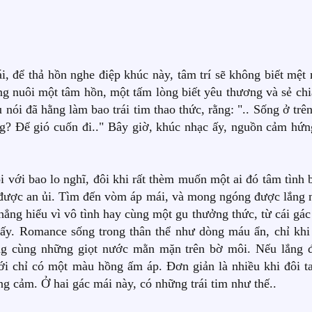
, để thả hồn nghe điệp khúc này, tâm trí sẽ không biết mệt 
 nuôi một tâm hồn, một tấm lòng biết yêu thương và sẻ chi
 nói đã hằng làm bao trái tim thao thức, rằng: ".. Sống ở trê
g? Để gió cuốn đi.." Bây giờ, khúc nhạc ấy, nguồn cảm hứn
 với bao lo nghĩ, đôi khi rất thèm muốn một ai đó tâm tình 
ể được an ủi. Tìm đến vòm áp mái, và mong ngóng được lắng 
ẳng hiểu vì vô tình hay cùng một gu thưởng thức, từ cái gác
 ấy. Romance sống trong thân thể như dòng máu ẩn, chỉ khi 
ng cùng những giọt nước mằn mặn trên bờ môi. Nếu lắng 
iới chỉ có một màu hồng ấm áp. Đơn giản là nhiều khi đôi ta
ồng cảm. Ở hai gác mái này, có những trái tim như thế..