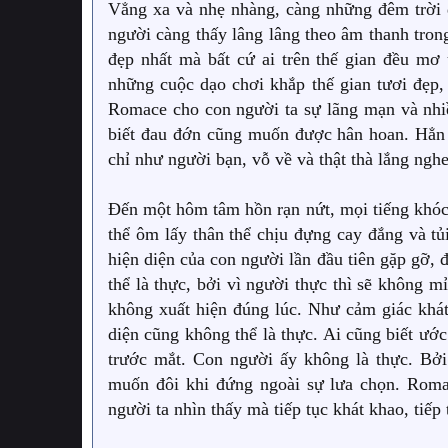
Vẳng xa và nhẹ nhàng, càng những đêm trời 
người càng thấy lâng lâng theo âm thanh tron
đẹp nhất mà bất cứ ai trên thế gian đều mơ
những cuộc dạo chơi khắp thế gian tươi đẹ
Romace cho con người ta sự lãng mạn và nhi
biết đau đớn cũng muốn được hân hoan. Hẳn l
chỉ như người bạn, vỗ về và thật thà lắng nghe
Đến một hôm tâm hồn rạn nứt, mọi tiếng khóc 
thể ôm lấy thân thể chịu đựng cay đắng và tủ
hiện diện của con người lần đầu tiên gặp gỡ,
thể là thực, bởi vì người thực thì sẽ không 
không xuất hiện đúng lúc. Như cảm giác khát
diện cũng không thể là thực. Ai cũng biết ướ
trước mắt. Con người ấy không là thực. Bở
muốn đôi khi đứng ngoài sự lưa chọn. Roma
người ta nhìn thấy mà tiếp tục khát khao, tiếp 