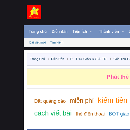
Trang chủ
Diễn đàn
Tiện ích
Thành viên
Bài viết mới
Tìm kiếm
Trang Chủ
Diễn Đàn
D - THƯ GIÃN & GIẢI TRÍ
Góc Thư G
Phát thẻ
kiếm tiền
miễn phí
Đặt quảng cáo
cách viết bài
thẻ điện thoại
BOT giao