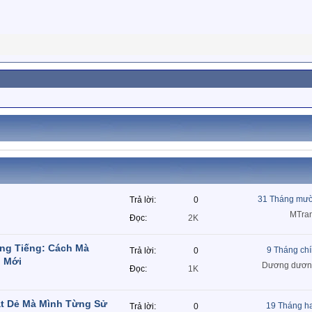
31 Tháng mườ
Trả lời
0
MTra
Đọc
2K
ng Tiếng: Cách Mà
9 Tháng ch
Trả lời
0
o Mới
Dương dươn
Đọc
1K
ạt Dẻ Mà Mình Từng Sử
19 Tháng h
Trả lời
0