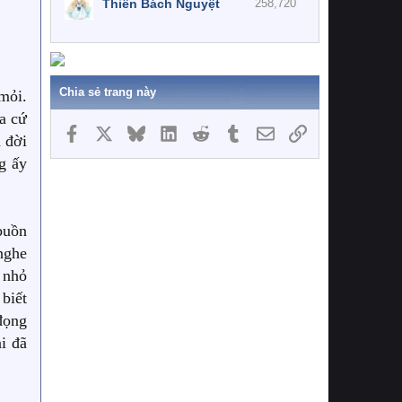
Thiên Bách Nguyệt
258,720
Chia sẻ trang này
mỏi.
a cứ
Facebook
X
Bluesky
LinkedIn
Reddit
Tumblr
Email
Link
n đời
g ấy
buồn
nghe
 nhỏ
biết
đọng
i đã