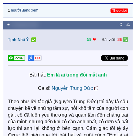
1
người đang xem
Theo dõi
★
9 Tháng bảy 2026
#1
Tịnh Nhã Ý
59
❤︎
Bài viết:
36
2284
173
Bài hát:
Em là ai trong đôi mắt anh
Ca sĩ:
Nguyễn Trung Đức
Theo như lời tác giả (Nguyễn Trung Đức) thì đây là câu
chuyện kể về những tâm sự, nỗi khổ tâm của người con
gái, cô đã luôn yêu thương và quan tâm đến chàng trai
của mình nhưng đến khi cô cần anh nhất, cô đơn và bất
lực thì anh lại không ở bên cạnh. Cảm giác tồi tệ ấy
được thể hiện qua lời bài hát và cuối cùng "Em là ai