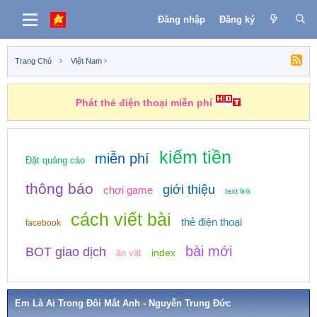
Đăng nhập
Đăng ký
Trang Chủ
Việt Nam
Phát thẻ điện thoại miễn phí
kiếm tiền
miễn phí
Đặt quảng cáo
thông báo
giới thiệu
chơi game
text link
cách viết bài
thẻ điện thoại
facebook
bài mới
BOT giao dịch
index
ăn vặt
Em Là Ai Trong Đôi Mắt Anh - Nguyễn Trung Đức