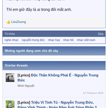
Thì em giờ đây là ai trong đôi mắt anh.
LieuDuong
R
e
a
Từ khóa:
Sửa
c
T
nghe nhạc
nguyễn trung đức
nhạc hay
nhạc trẻ
nhạc việt nam
t
ừ
i
k
o
h
Những người đang xem chủ đề này
n
ó
a
s
:
Similar threads
[Lyrics]
Độc Thân Không Phải Ế - Nguyễn Trung
Đức
Minh Nguyệt
14 Tháng tư 2020
[Lyrics]
Triệu Vì Tinh Tú - Nguyễn Trung Đức,
Đặng Vĩnh Thịnh - Ngàn Năm Ánh Sáng Phần 2