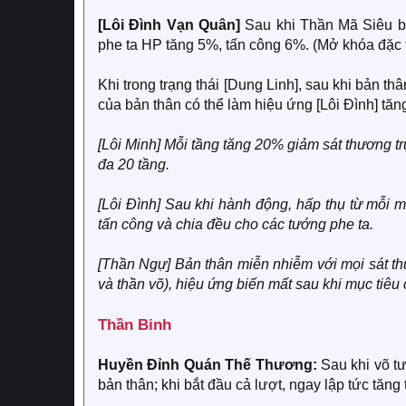
[Lôi Đình Vạn Quân]
Sau khi Thần Mã Siêu bị
phe ta HP tăng 5%, tấn công 6%. (Mở khóa đặc t
Khi trong trạng thái [Dung Linh], sau khi bản th
của bản thân có thể làm hiệu ứng [Lôi Đình] tă
[Lôi Minh] Mỗi tầng tăng 20% giảm sát thương tr
đa 20 tầng.
[Lôi Đình] Sau khi hành động, hấp thụ từ mỗi
tấn công và chia đều cho các tướng phe ta.
[Thần Ngự] Bản thân miễn nhiễm với mọi sát th
và thần võ), hiệu ứng biến mất sau khi mục tiêu 
Thần Binh
Huyền Đỉnh Quán Thế Thương:
Sau khi võ t
bản thân; khi bắt đầu cả lượt, ngay lập tức tăng