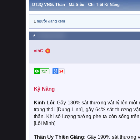
DT3Q VNG: Thần - Mã Siêu - Chi Tiết Kĩ Năng
1
người đang xem
★
6 Tháng một 2026
nihC
717
24
Kỹ Năng​
Kinh Lôi:
Gây 130% sát thương vật lý lên một m
trạng thái [Dung Linh], gây 64% sát thương vật
thân. Khi số lượng tướng phe ta còn sống trê
[Lôi Minh]
Thần Uy Thiên Giáng:
Gây 190% sát thương vật