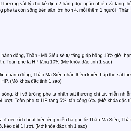
át thương vật lý cho kẻ địch 2 hàng dọc ngẫu nhiên và tăng t
ng phe ta còn sống trên sân lớn hơn 4, mỗi thêm 1 người, Thần
 hành động, Thần - Mã Siêu sẽ tự tăng giáp bằng 18% giới hạ
hân. Toàn phe ta HP tăng 10% (Mở khóa đặc tính 1 sao)
g địch hành động, Thần Mã Siêu nhận thêm khiên hấp thụ sát t
n HP. (Mở khóa đặc tính 1 sao)
sống, khi võ tướng phe ta nhận sát thương chí tử, miễn nhiễ
ỗi lượt. Toàn phe ta HP tăng 5%, tấn công 6%. (Mở khóa đặc t
e ta được kích hoạt hiệu ứng miễn hạ gục từ Thần Mã Siêu, Th
 kéo dài 1 lượt. (Mở khóa đặc tính 1 sao)