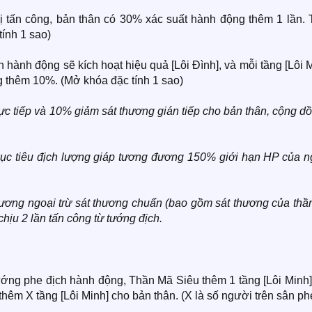
 tấn công, bản thân có 30% xác suất hành động thêm 1 lần. 
ính 1 sao)
ân hành động sẽ kích hoạt hiệu quả [Lôi Đình], và mỗi tầng [Lôi 
ng thêm 10%. (Mở khóa đặc tính 1 sao)
ực tiếp và 10% giảm sát thương gián tiếp cho bản thân, cộng dồ
 mục tiêu địch lượng giáp tương đương 150% giới hạn HP của n
ương ngoại trừ sát thương chuẩn (bao gồm sát thương của thần
chịu 2 lần tấn công từ tướng địch.
ướng phe địch hành động, Thần Mã Siêu thêm 1 tầng [Lôi Minh]
 thêm X tầng [Lôi Minh] cho bản thân. (X là số người trên sân ph