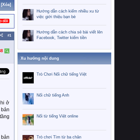
[Xóa]
Hướng dẫn cách kiếm nhiều xu từ
việc giới thiệu bạn bè
o dõi
Hướng dẫn cách chia sẻ bài viết lên
#1
Facebook, Twitter kiếm tiền
38
Xu hướng nội dung
Trò Chơi Nối chữ tiếng Việt
Nối chữ tiếng Anh
Khi ở
o bản
Nối từ tiếng Việt online
tầng
o bản
Trò chơi Tìm từ ba chân