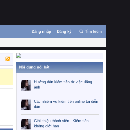
Đăng nhập
Đăng ký
Tìm kiếm
Nội dung nổi bật
Những nhiệm 
Hướng dẫn kiếm tiền từ việc đăng
ảnh
Các nhiệm vụ kiếm tiền online tại diễn
đàn
Giới thiệu thành viên - Kiếm tiền
không giới hạn