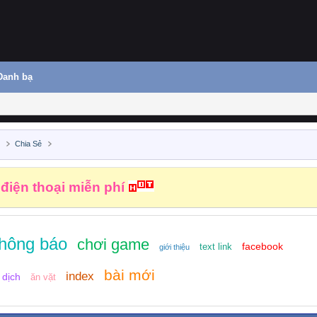
Danh bạ
ủ
Chia Sẻ
 điện thoại miễn phí
thông báo
chơi game
facebook
text link
giới thiệu
bài mới
index
 dịch
ăn vặt