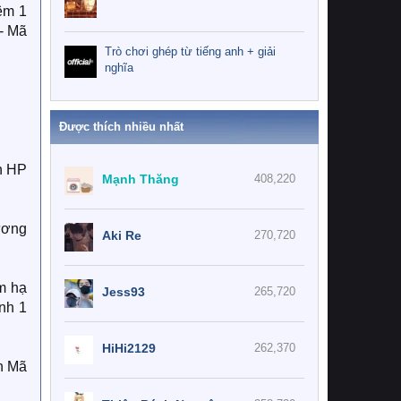
hêm 1
 - Mã
Trò chơi ghép từ tiếng anh + giải
nghĩa
Được thích nhiều nhất
n HP
Mạnh Thăng
408,220
hương
Aki Re
270,720
m hạ
Jess93
265,720
ính 1
HiHi2129
262,370
ần Mã