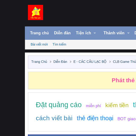
Trang chủ
Diễn đàn
Tiện ích
Thành viên
Bài viết mới
Tìm kiếm
Trang Chủ
Diễn Đàn
E - CÁC CÂU LẠC BỘ
CLB Game Th
Phát thẻ
Đặt quảng cáo
kiếm tiền
miễn phí
cách viết bài
thẻ điện thoại
BOT giao