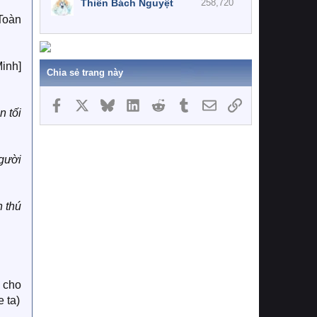
Thiên Bách Nguyệt
258,720
Toàn
Minh]
Chia sẻ trang này
Facebook
X
Bluesky
LinkedIn
Reddit
Tumblr
Email
Link
n tối
gười
 thú
 cho
e ta)