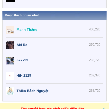
Được thích nhiều nhất
Mạnh Thăng
408,220
Aki Re
270,720
Jess93
265,720
HiHi2129
262,370
Thiên Bách Nguyệt
258,720
One
VN
Trợ giúp
Tìm người hợp tác phát triển diễn đàn
R