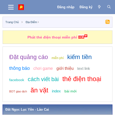
Đăng nhập
Đăng ký
Trang Chủ
Địa Điểm
Phát thẻ điện thoại miễn phí
kiếm tiền
Đặt quảng cáo
miễn phí
thông báo
chơi game
giới thiệu
text link
thẻ điện thoại
cách viết bài
facebook
ăn vặt
index
bài mới
BOT giao dịch
Đất Ngọc Lục Yên - Lào Cai