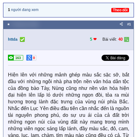
1
người đang xem
Theo dõi
★
5 Tháng sáu 2026
#1
httda
5
❤︎
Bài viết:
40
163
0
Hiện lên với những mảnh ghép màu sắc sặc sỡ, bắt
đầu với những ngôi nhà pha trộn nền văn hóa dân tộc
của đồng bào Tày, Nùng cũng như nền văn hóa hiện
đại hiện lên lấp ló dưới những ngọn đồi, tỏa ra mùi
hương trong lành đặc trưng của vùng núi phía Bắc.
Nhắc đến Lục Yên điều đầu tiên cần nhắc đến là nguồn
tài nguyên phong phú, do sự ưu ái của cả đất trời
những ngọn núi của vùng đất này mang trong mình
những viên ngọc sáng lấp lánh, đầy màu sắc, đỏ, cam,
vàng, lục, lam, chàm, tím màu nào cũng đều có cả. Từ