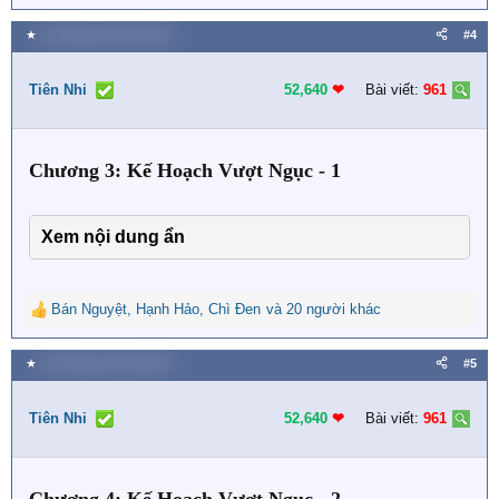
e
a
★
30 Tháng mười hai 2023
#4
c
t
i
Tiên Nhi
52,640
❤︎
Bài viết:
961
o
n
s
Chương 3: Kế Hoạch Vượt Ngục - 1
:
Xem nội dung ẩn
Bán Nguyệt
,
Hạnh Hảo
,
Chì Đen
và 20 người khác
R
e
a
★
30 Tháng mười hai 2023
#5
c
t
i
Tiên Nhi
52,640
❤︎
Bài viết:
961
o
n
s
: