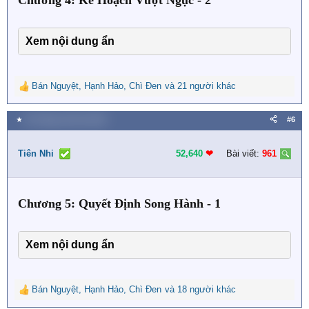
Chương 4: Kế Hoạch Vượt Ngục - 2
Xem nội dung ẩn
Bán Nguyệt
,
Hạnh Hảo
,
Chì Đen
và 21 người khác
R
e
a
★
30 Tháng mười hai 2023
#6
c
t
i
Tiên Nhi
52,640
❤︎
Bài viết:
961
o
n
s
Chương 5: Quyết Định Song Hành - 1
:
Xem nội dung ẩn
Bán Nguyệt
,
Hạnh Hảo
,
Chì Đen
và 18 người khác
R
e