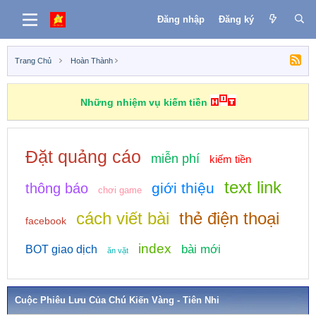
Đăng nhập
Đăng ký
Trang Chủ
Hoàn Thành
Những nhiệm vụ kiếm tiền
Đặt quảng cáo
miễn phí
kiếm tiền
text link
giới thiệu
thông báo
chơi game
cách viết bài
thẻ điện thoại
facebook
index
bài mới
BOT giao dịch
ăn vặt
Cuộc Phiêu Lưu Của Chú Kiến Vàng - Tiên Nhi