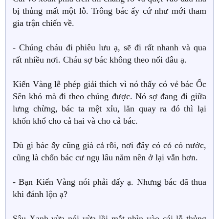
bị thủng mất một lỗ. Trông bác ấy cứ như mới tham
gia trận chiến về.
- Chúng cháu đi phiêu lưu ạ, sẽ đi rất nhanh và qua
rất nhiều nơi. Cháu sợ bác không theo nổi đâu ạ.
Kiến Vàng lễ phép giải thích vì nó thấy có vẻ bác Ốc
Sên khó mà đi theo chúng được. Nó sợ đang đi giữa
lưng chừng, bác ta mệt xỉu, lăn quay ra đó thì lại
khốn khổ cho cả hai và cho cả bác.
Dù gì bác ấy cũng già cả rồi, nơi đây có cỏ có nước,
cũng là chốn bác cư ngụ lâu năm nên ở lại vẫn hơn.
- Bạn Kiến Vàng nói phải đấy ạ. Nhưng bác đã thua
khi đánh lộn ạ?
Sâu Xanh vừa nói vừa lồi mắt nhìn vào cái lỗ thủng