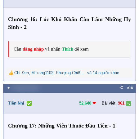
o
n
s
Chương 16: Lúc Khó Khăn Cần Lắm Những Hy
:
Sinh - 2
Cần
đăng nhập
và nhấn
Thích
để xem
Chì Đen
,
MTrang1102
,
Phượng Chiếu Ngọc
và 14 người khác
R
e
a
★
6 Tháng một 2024
#18
c
t
i
Tiên Nhi
52,640
❤︎
Bài viết:
961
o
n
s
Chương 17: Những Viên Thuốc Đầu Tiên - 1
: