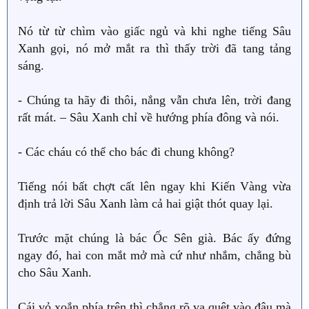
Nó từ từ chìm vào giấc ngủ và khi nghe tiếng Sâu
Xanh gọi, nó mở mắt ra thì thấy trời đã tang tảng
sáng.
- Chúng ta hãy đi thôi, nắng vẫn chưa lên, trời đang
rất mát. – Sâu Xanh chỉ về hướng phía đông và nói.
- Các cháu có thể cho bác đi chung không?
Tiếng nói bất chợt cất lên ngay khi Kiến Vàng vừa
định trả lời Sâu Xanh làm cả hai giật thót quay lại.
Trước mặt chúng là bác Ốc Sên già. Bác ấy đứng
ngay đó, hai con mắt mở mà cứ như nhắm, chẳng bù
cho Sâu Xanh.
Cái vỏ xoắn phía trên thì chẳng rõ va quệt vào đâu mà