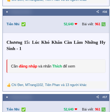
R
e
a
★
5 Tháng một 2024
#16
c
t
i
Tiên Nhi
52,640
❤︎
Bài viết:
961
o
n
s
Chương 15: Lúc Khó Khăn Cần Lắm Những Hy
:
Sinh - 1
Cần
đăng nhập
và nhấn
Thích
để xem
Chì Đen
,
MTrang1102
,
Tiên Phan
và 13 người khác
R
e
a
★
5 Tháng một 2024
#17
c
t
i
Tiên Nhi
52,640
❤︎
Bài viết:
961