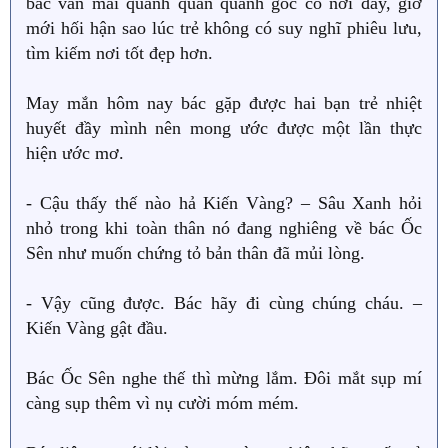
bác vẫn mãi quanh quẩn quanh gốc cỏ nơi đây, giờ
mới hối hận sao lúc trẻ không có suy nghĩ phiêu lưu,
tìm kiếm nơi tốt đẹp hơn.
May mắn hôm nay bác gặp được hai bạn trẻ nhiệt
huyết đầy mình nên mong ước được một lần thực
hiện ước mơ.
- Cậu thấy thế nào hả Kiến Vàng? – Sâu Xanh hỏi
nhỏ trong khi toàn thân nó đang nghiêng về bác Ốc
Sên như muốn chứng tỏ bản thân đã mủi lòng.
- Vậy cũng được. Bác hãy đi cùng chúng cháu. –
Kiến Vàng gật đầu.
Bác Ốc Sên nghe thế thì mừng lắm. Đôi mắt sụp mí
càng sụp thêm vì nụ cười móm mém.