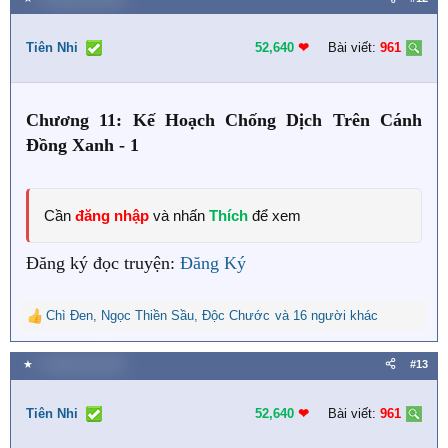
c
t
i
Tiên Nhi
52,640
❤︎
Bài viết:
961
o
n
s
Chương 11: Kế Hoạch Chống Dịch Trên Cánh
:
Đồng Xanh - 1
Cần
đăng nhập
và nhấn
Thích
để xem
Đăng ký đọc truyện:
Đăng Ký
Chì Đen
,
Ngọc Thiền Sầu
,
Độc Chước
và 16 người khác
R
e
a
★
3 Tháng một 2024
#13
c
t
i
Tiên Nhi
52,640
❤︎
Bài viết:
961
o