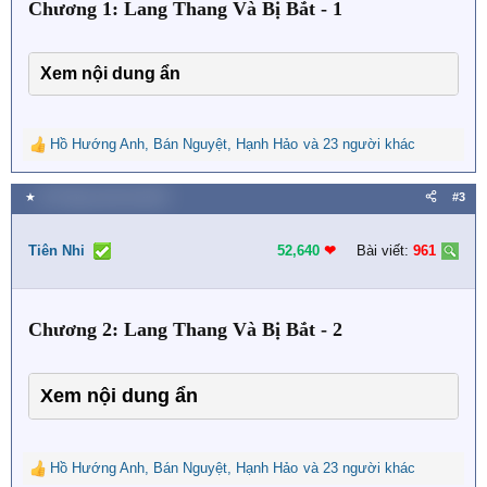
Chương 1: Lang Thang Và Bị Bắt - 1
:
Xem nội dung ẩn
Hồ Hướng Anh
,
Bán Nguyệt
,
Hạnh Hảo
và 23 người khác
R
e
a
★
29 Tháng mười hai 2023
#3
c
t
i
Tiên Nhi
52,640
❤︎
Bài viết:
961
o
n
s
Chương 2: Lang Thang Và Bị Bắt - 2
:
Xem nội dung ẩn
Hồ Hướng Anh
,
Bán Nguyệt
,
Hạnh Hảo
và 23 người khác
R