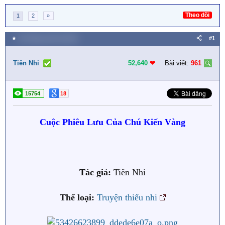
Theo dõi
1
2
»
★
28 Tháng mười hai 2023
#1
Tiên Nhi
52,640
❤︎
Bài viết:
961
15754
18
Cuộc Phiêu Lưu Của Chú Kiến Vàng
Tác giả:
Tiên Nhi
Thể loại:
Truyện thiếu nhi