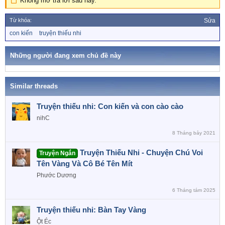
Không mở trả lời sau này.
o
n
s
Từ khóa:
Sửa
:
T
con kiến
truyện thiếu nhi
ừ
k
h
Những người đang xem chủ đề này
ó
a
Similar threads
Truyện thiếu nhi: Con kiến và con cào cào
nihC
8 Tháng bảy 2021
Truyện Thiếu Nhi - Chuyện Chú Voi
Truyện Ngắn
Tên Vàng Và Cô Bé Tên Mít
Phước Dương
6 Tháng tám 2025
Truyện thiếu nhi: Bàn Tay Vàng
Ột Éc