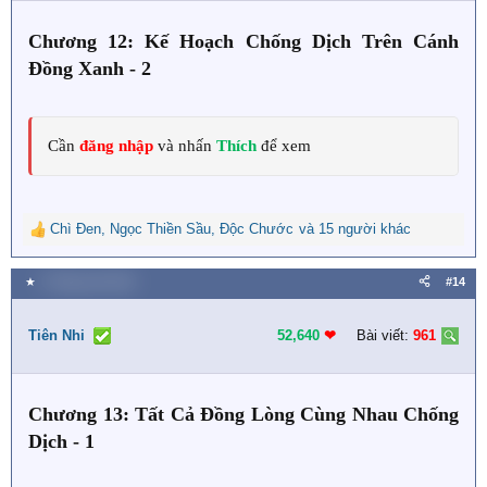
n
s
Chương 12: Kế Hoạch Chống Dịch Trên Cánh
:
Đồng Xanh - 2
Cần
đăng nhập
và nhấn
Thích
để xem
Chì Đen
,
Ngọc Thiền Sầu
,
Độc Chước
và 15 người khác
R
e
a
★
4 Tháng một 2024
#14
c
t
i
Tiên Nhi
52,640
❤︎
Bài viết:
961
o
n
s
Chương 13: Tất Cả Đồng Lòng Cùng Nhau Chống
:
Dịch - 1