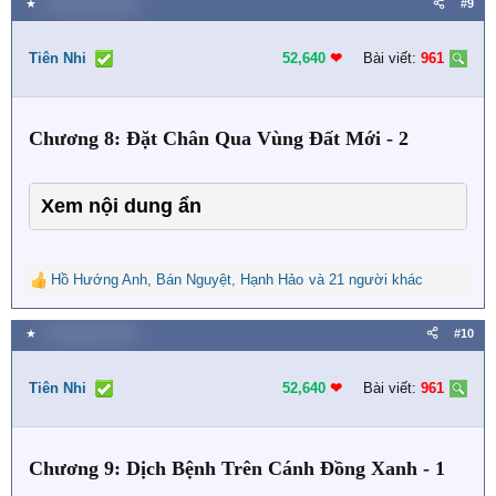
★
1 Tháng một 2024
#9
c
t
i
Tiên Nhi
52,640
❤︎
Bài viết:
961
o
n
s
Chương 8: Đặt Chân Qua Vùng Đất Mới - 2
:
Xem nội dung ẩn
Hồ Hướng Anh
,
Bán Nguyệt
,
Hạnh Hảo
và 21 người khác
R
e
a
★
2 Tháng một 2024
#10
c
t
i
Tiên Nhi
52,640
❤︎
Bài viết:
961
o
n
s
Chương 9: Dịch Bệnh Trên Cánh Đồng Xanh - 1
: