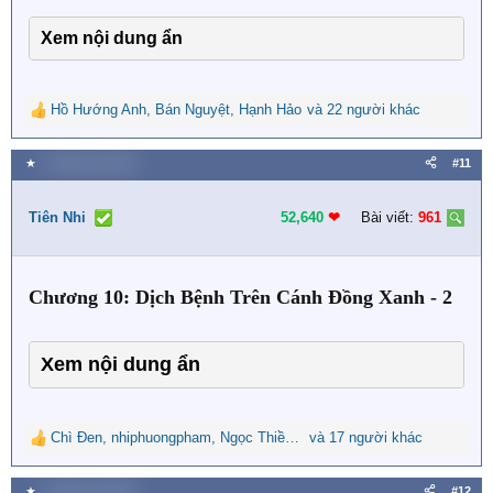
Xem nội dung ẩn
Hồ Hướng Anh
,
Bán Nguyệt
,
Hạnh Hảo
và 22 người khác
R
e
a
★
2 Tháng một 2024
#11
c
t
i
Tiên Nhi
52,640
❤︎
Bài viết:
961
o
n
s
Chương 10: Dịch Bệnh Trên Cánh Đồng Xanh - 2
:
Xem nội dung ẩn
Chì Đen
,
nhiphuongpham
,
Ngọc Thiền Sầu
và 17 người khác
R
e
a
★
3 Tháng một 2024
#12