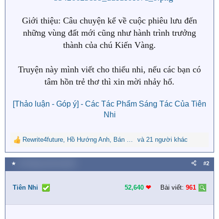
Giới thiệu: Câu chuyện kể về cuộc phiêu lưu đến
những vùng đất mới cũng như hành trình trưởng
thành của chú Kiến Vàng.
Truyện này mình viết cho thiếu nhi, nếu các bạn có
tâm hồn trẻ thơ thì xin mời nhảy hố.
[Thảo luận - Góp ý] - Các Tác Phẩm Sáng Tác Của Tiên
Nhi
Rewrite4future
,
Hồ Hướng Anh
,
Bán Nguyệt
và 21 người khác
R
e
a
★
29 Tháng mười hai 2023
#2
c
t
i
Tiên Nhi
52,640
❤︎
Bài viết:
961
o
n
s