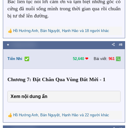
Bác liên tục nói lời cảm ơn và tạm biệt những gốc cỏ
cứng đã nuôi sống mình trong thời gian qua rồi chuẩn
bị tư thế lên đường.
Hồ Hướng Anh
,
Bán Nguyệt
,
Hạnh Hảo
và 18 người khác
R
e
a
★
1 Tháng một 2024
#8
c
t
i
Tiên Nhi
52,640
❤︎
Bài viết:
961
o
n
s
Chương 7: Đặt Chân Qua Vùng Đất Mới - 1
:
Xem nội dung ẩn
Hồ Hướng Anh
,
Bán Nguyệt
,
Hạnh Hảo
và 22 người khác
R
e
a