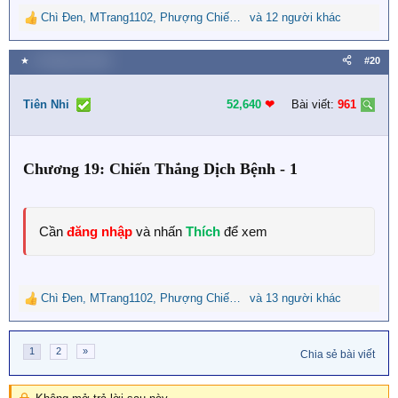
Chì Đen
,
MTrang1102
,
Phượng Chiếu Ngọc
và 12 người khác
R
e
a
★
6 Tháng một 2024
#20
c
t
i
Tiên Nhi
52,640
❤︎
Bài viết:
961
o
n
s
Chương 19: Chiến Thắng Dịch Bệnh - 1
:
Cần
đăng nhập
và nhấn
Thích
để xem
Chì Đen
,
MTrang1102
,
Phượng Chiếu Ngọc
và 13 người khác
R
e
a
1
2
»
c
Chia sẻ bài viết
t
i