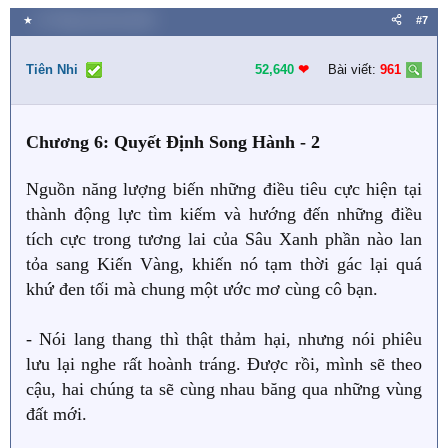
a
★
31 Tháng mười hai 2023
#7
c
t
i
Tiên Nhi
52,640
❤︎
Bài viết:
961
o
n
s
Chương 6: Quyết Định Song Hành - 2
:
Nguồn năng lượng biến những điều tiêu cực hiện tại
thành động lực tìm kiếm và hướng đến những điều
tích cực trong tương lai của Sâu Xanh phần nào lan
tỏa sang Kiến Vàng, khiến nó tạm thời gác lại quá
khứ đen tối mà chung một ước mơ cùng cô bạn.
- Nói lang thang thì thật thảm hại, nhưng nói phiêu
lưu lại nghe rất hoành tráng. Được rồi, mình sẽ theo
cậu, hai chúng ta sẽ cùng nhau băng qua những vùng
đất mới.