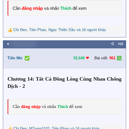
Cần
đăng nhập
và nhấn
Thích
để xem
Chì Đen
,
Tiên Phan
,
Ngọc Thiền Sầu
và 16 người khác
R
e
a
★
4 Tháng một 2024
#15
c
t
i
Tiên Nhi
52,640
❤︎
Bài viết:
961
o
n
s
Chương 14: Tất Cả Đồng Lòng Cùng Nhau Chống
:
Dịch - 2
Cần
đăng nhập
và nhấn
Thích
để xem
Chì Đen
,
MTrang1102
,
Tiên Phan
và 16 người khác