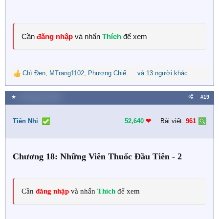
Cần
đăng nhập
và nhấn
Thích
để xem
Chì Đen
,
MTrang1102
,
Phượng Chiếu Ngọc
và 13 người khác
R
e
a
★
6 Tháng một 2024
#19
c
t
i
Tiên Nhi
52,640
❤︎
Bài viết:
961
o
n
s
Chương 18: Những Viên Thuốc Đầu Tiên - 2
:
Cần
đăng nhập
và nhấn
Thích
để xem