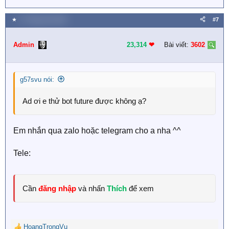
★
17 Tháng một 2026
#7
Admin
23,314
❤︎
Bài viết:
3602
g57svu nói:
Ad ơi e thử bot future được không ạ?
Em nhắn qua zalo hoặc telegram cho a nha ^^
Tele:
Cần
đăng nhập
và nhấn
Thích
để xem
HoangTrongVu