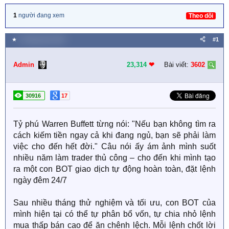
1
người đang xem
Theo dõi
★
5 Tháng năm 2023
#1
Admin
23,314
❤︎
Bài viết:
3602
30916
17
Tỷ phú Warren Buffett từng nói: "Nếu bạn không tìm ra
cách kiếm tiền ngay cả khi đang ngủ, bạn sẽ phải làm
việc cho đến hết đời." Câu nói ấy ám ảnh mình suốt
nhiều năm làm trader thủ công – cho đến khi mình tạo
ra một con BOT giao dịch tự động hoàn toàn, đặt lệnh
ngày đêm 24/7
Sau nhiều tháng thử nghiệm và tối ưu, con BOT của
mình hiện tại có thể tự phân bổ vốn, tự chia nhỏ lệnh
mua thấp bán cao để ăn chênh lệch. Mỗi lệnh chốt lời