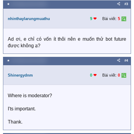
a
★
19 Tháng mười hai 2025
#3
c
t
i
nhinthaylarungmuathu
9
❤︎
Bài viết:
5
o
n
s
Ad ơi, e chỉ có vốn ít thôi nên e muốn thử bot future
:
được không ạ?
★
26 Tháng mười hai 2025
#4
Shinergydnm
0
❤︎
Bài viết:
0
Where is moderator?
I'ts important.
Thank.