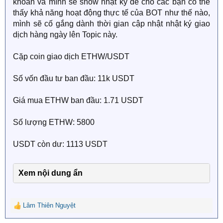
khoản và mình sẽ show nhật ký để cho các bạn có thể
thấy khả năng hoạt động thực tế của BOT như thế nào,
mình sẽ cố gắng dành thời gian cập nhật nhật ký giao
dịch hàng ngày lên Topic này.
Cặp coin giao dịch ETHW/USDT
Số vốn đầu tư ban đầu: 11k USDT
Giá mua ETHW ban đầu: 1.71 USDT
Số lượng ETHW: 5800
USDT còn dư: 1113 USDT
Xem nội dung ẩn
Lâm Thiên Nguyệt
R
e