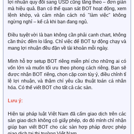
lợi nhuận quy đổi sang USD cũng tăng theo – đơn giản
mà hiệu quả. Bạn có thể quan sát BOT hoạt động, xem
lệnh khớp, và cảm nhận cách nó "làm việc" không
ngừng nghỉ – kể cả khi bạn đang ngủ.
Điều tuyệt vời là bạn không cần phải canh chart, không
cần thức đêm lo lắng. Chỉ việc để BOT tự động chạy và
mang lợi nhuận đều đặn về tài khoản mỗi ngày.
Mình hỗ trợ setup BOT riêng miễn phí cho những ai có
vốn lớn và muốn tối ưu theo phong cách riêng. Bạn sẽ
được nhận BOT riêng, chọn cặp coin tùy ý, điều chỉnh tỉ
lệ lợi nhuận, và thậm chí yêu cầu thuật toán cá nhân
hóa. Có thể viết BOT cho tất cả các sàn.
Lưu ý:
Hiện tại pháp luật Việt Nam đã cấm giao dịch trên các
sàn giao dịch không có giấy phép, do đó mình chỉ nhận
giúp bạn viết BOT cho các sàn hợp pháp được phép
giao dịch tại thị trường Việt Nam.