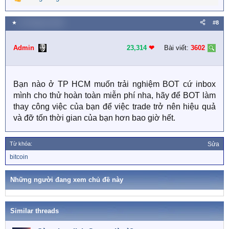
R
e
a
★
15 Tháng ba 2026
#8
c
t
i
Admin
23,314
❤︎
Bài viết:
3602
o
n
s
Bạn nào ở TP HCM muốn trải nghiệm BOT cứ inbox
:
mình cho thử hoàn toàn miễn phí nha, hãy để BOT làm
thay công việc của bạn để việc trade trở nên hiệu quả
và đỡ tốn thời gian của bạn hơn bao giờ hết.
Từ khóa:
Sửa
T
bitcoin
ừ
k
h
Những người đang xem chủ đề này
ó
a
Similar threads