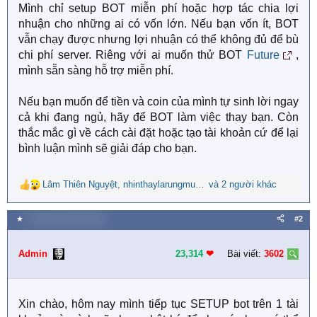
Mình chỉ setup BOT miễn phí hoặc hợp tác chia lợi
nhuận cho những ai có vốn lớn. Nếu bạn vốn ít, BOT
vẫn chạy được nhưng lợi nhuận có thể không đủ để bù
chi phí server. Riêng với ai muốn thử BOT
Future
,
mình sẵn sàng hỗ trợ miễn phí.
Nếu bạn muốn để tiền và coin của mình tự sinh lời ngay
cả khi đang ngủ, hãy để BOT làm việc thay bạn. Còn
thắc mắc gì về cách cài đặt hoặc tạo tài khoản cứ để lại
bình luận mình sẽ giải đáp cho bạn.
Lâm Thiên Nguyệt
,
nhinthaylarungmuathu
và 2 người khác
,
Thanhnguyen1993
R
e
a
★
5 Tháng mười hai 2025
#2
c
t
i
Admin
23,314
❤︎
Bài viết:
3602
o
n
s
Xin chào, hôm nay mình tiếp tục SETUP bot trên 1 tài
: