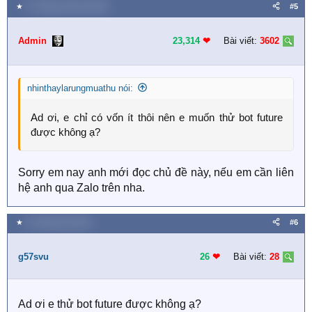
★
27 Tháng mười hai 2025
#5
Admin
23,314
❤︎
Bài viết:
3602
nhinthaylarungmuathu nói:
Ad ơi, e chỉ có vốn ít thôi nên e muốn thử bot future
được không ạ?
Sorry em nay anh mới đọc chủ đề này, nếu em cần liên
hệ anh qua Zalo trên nha.
★
16 Tháng một 2026
#6
g57svu
26
❤︎
Bài viết:
28
Ad ơi e thử bot future được không ạ?