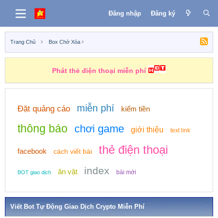
Đăng nhập
Đăng ký
Trang Chủ
Box Chờ Xóa
Phát thẻ điện thoại miễn phí
miễn phí
Đặt quảng cáo
kiếm tiền
thông báo
chơi game
giới thiệu
text link
thẻ điện thoại
facebook
cách viết bài
index
ăn vặt
bài mới
BOT giao dịch
Viết Bot Tự Động Giao Dịch Crypto Miễn Phí