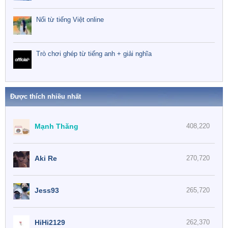
Nối từ tiếng Việt online
Trò chơi ghép từ tiếng anh + giải nghĩa
Được thích nhiều nhất
Mạnh Thăng
408,220
Aki Re
270,720
Jess93
265,720
HiHi2129
262,370