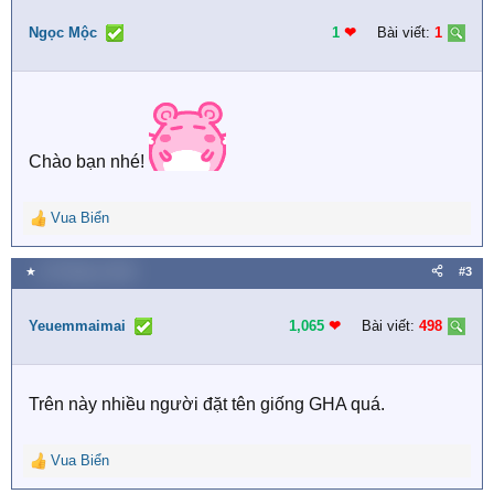
t
i
Ngọc Mộc
1
❤︎
Bài viết:
1
o
n
s
:
Chào bạn nhé!
Vua Biển
R
e
a
★
18 Tháng tư 2026
#3
c
t
i
Yeuemmaimai
1,065
❤︎
Bài viết:
498
o
n
s
Trên này nhiều người đặt tên giống GHA quá.
:
Vua Biển
R
e