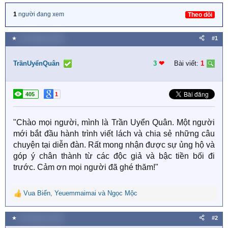
1
người đang xem
Theo dõi
★
10 Tháng ba 2026
#1
TrầnUyểnQuân
3
❤︎
Bài viết:
1
405
1
"Chào mọi người, mình là Trần Uyển Quân. Một người
mới bắt đầu hành trình viết lách và chia sẻ những câu
chuyện tại diễn đàn. Rất mong nhận được sự ủng hộ và
góp ý chân thành từ các độc giả và bậc tiền bối đi
trước. Cảm ơn mọi người đã ghé thăm!"
Vua Biển
,
Yeuemmaimai
và
Ngọc Mộc
R
e
a
★
18 Tháng tư 2026
#2
c