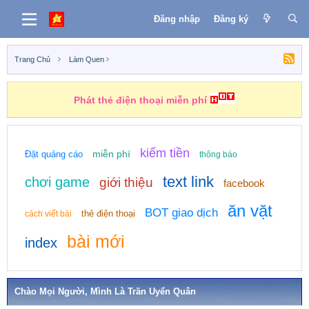
Đăng nhập
Đăng ký
Trang Chủ
Làm Quen
Phát thẻ điện thoại miễn phí
kiếm tiền
miễn phí
Đặt quảng cáo
thông báo
text link
chơi game
giới thiệu
facebook
ăn vặt
BOT giao dịch
thẻ điện thoại
cách viết bài
bài mới
index
Chào Mọi Người, Mình Là Trần Uyển Quân