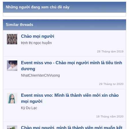
a
Những người đang xem chủ đề này
c
t
i
o
Similar threads
n
s
Chào mọi người
:
trịnh thị ngọc huyền
28 Tháng tám 2019
Event miss vno - Chào mọi người mình là tiêu tinh
dương
NhatChienVanChiVuong
29 Tháng tư 2020
Event miss vno: Mình là thành viên mới xin chào
mọi người
Kỳ Du Lạc
18 Tháng năm 2020
Chào mọi người, mình là thành viên mới muốn kết