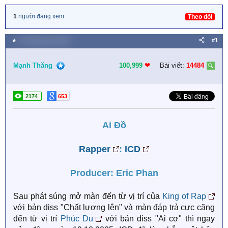
1
người đang xem
Theo dõi
★
19 Tháng mười 2025
#1
Mạnh Thăng
100,999
❤︎
Bài viết:
14484
2174
653
Ai Đồ
Rapper
:
ICD
Producer: Eric Phan
Sau phát súng mở màn đến từ vị trí của
King of Rap
với bản diss "Chất lượng lên" và màn đáp trả cực căng
đến từ vị trí
Phúc Du
với bản diss "Ai cơ" thì ngay