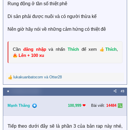
Rung động ở tần số thiệt phê
Di sản phải được nuôi và có người thừa kế
Nên giờ hãy nói về những cảm hứng có thiệt đê
Cần
đăng nhập
và nhấn
Thích
để xem
Thích
,
Lên + 100 xu
lukakuanbatocom
và
Otter28
R
e
a
★
19 Tháng mười 2025
#3
c
t
i
Mạnh Thăng
100,999
❤︎
Bài viết:
14484
o
n
s
Tiếp theo dưới đây sẽ là phần 3 của bản rap này nhé,
: