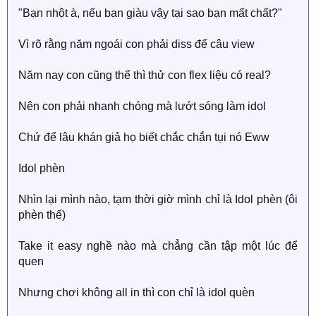
"Bạn nhột à, nếu bạn giàu vậy tại sao bạn mất chất?"
Vì rõ rằng năm ngoái con phải diss để câu view
Năm nay con cũng thế thì thử con flex liệu có real?
Nên con phải nhanh chóng mà lướt sóng làm idol
Chứ để lâu khán giả họ biết chắc chắn tụi nó Eww
Idol phèn
Nhìn lại mình nào, tạm thời giờ mình chỉ là Idol phèn (ôi
phèn thế)
Take it easy nghề nào mà chẳng cần tập một lúc để
quen
Nhưng chơi không all in thì con chỉ là idol quèn