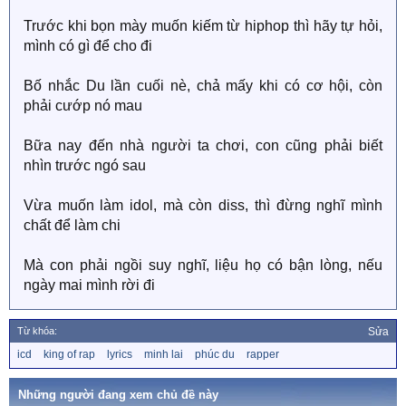
Trước khi bọn mày muốn kiếm từ hiphop thì hãy tự hỏi,
mình có gì để cho đi
Bố nhắc Du lần cuối nè, chả mấy khi có cơ hội, còn
phải cướp nó mau
Bữa nay đến nhà người ta chơi, con cũng phải biết
nhìn trước ngó sau
Vừa muốn làm idol, mà còn diss, thì đừng nghĩ mình
chất để làm chi
Mà con phải ngồi suy nghĩ, liệu họ có bận lòng, nếu
ngày mai mình rời đi
Từ khóa:
Sửa
T
icd
king of rap
lyrics
minh lai
phúc du
rapper
ừ
k
h
Những người đang xem chủ đề này