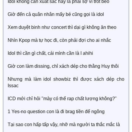
Idol không cần xuất sắc hay là phải sợ vì trót béo
Giờ đến cả quân nhân mấy bé cũng gọi là idol
Xem duyệt binh như concert thì dại gì không ăn theo
Nhìn Kpop mà tự học đi, còn phải đợi cho ai nhắc
Idol thì cần gì chất, cái mình cần là I ahihi
Giờ con làm dissing, chỉ xách dép cho thằng Huy thôi
Nhưng mà làm idol showbiz thì được xách dép cho
Issac
ICD mới chỉ hỏi "mày có thể rap chất lượng không?"
1 Yes-no question con là đi brag tiền để ngông
Tại sao con hấp tấp vậy, nhỡ mà người ta thắc mắc là