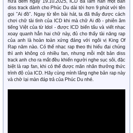
nửa đêm ngày 19.10.2025, ICD đã làm hẳn một bản
diss track dành cho Phúc Du dài tới hơn 9 phút với tên
gọi "Ai đồ". Ngay từ tên bài hát, ta đã thấy được cách
chơi chữ tài tình của ICD khi mà chữ Ai đồ - phiên âm
tiếng Việt của từ Idol - được ICD biến tấu và viết nhạc
xoay quanh hẳn hai chữ này, đủ cho thấy tài năng rap
của anh là hoàn toàn xứng đáng với ngôi vị King Of
Rap năm nào. Có thể nhạc rap theo thị hiếu đại chúng
thì anh không có nhiều fan, nhưng mỗi một bản diss
track anh cho ra mắt đều khiến người nghe sục sôi, đặc
biệt là rap fan, khi có thể được mãn nhãn thưởng thức
trình độ của ICD. Hãy cùng mình lắng nghe bản rap này
và chờ lại màn đáp trả của Phúc Du nhé.