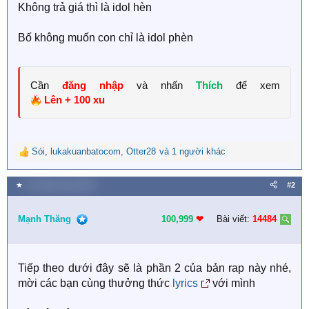
Không trả giá thì là idol hèn
Bố không muốn con chỉ là idol phèn
Cần
đăng nhập
và nhấn
Thích
để xem
Lên + 100 xu
Sói
,
lukakuanbatocom
,
Otter28
và 1 người khác
R
e
a
★
19 Tháng mười 2025
#2
c
t
i
Mạnh Thăng
100,999
❤︎
Bài viết:
14484
o
n
s
Tiếp theo dưới đây sẽ là phần 2 của bản rap này nhé,
:
mời các bạn cùng thưởng thức
lyrics
với mình