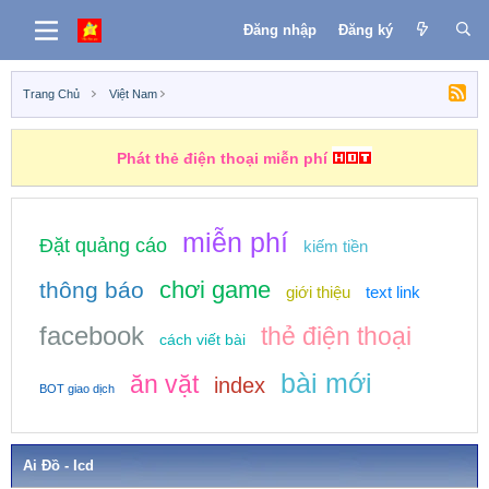
Đăng nhập
Đăng ký
Trang Chủ
Việt Nam
Phát thẻ điện thoại miễn phí
Những nhiệm vụ kiếm tiền
miễn phí
Đặt quảng cáo
kiếm tiền
chơi game
thông báo
giới thiệu
text link
facebook
thẻ điện thoại
cách viết bài
bài mới
ăn vặt
index
BOT giao dịch
Ai Đồ - Icd