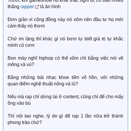
Trước khi gameshow họ khai thác nghĩ đi, có bao nhiêu
thằng
rapper
là ăn hình
Đơn giản vì cộng đồng này nó xôm nên đầu tư họ mới
cảm thấy nó thơm
Chứ im lặng thì khác gì nó bơm tự biết giá trị tự khắc
mình có cơm
Bọn mày nghĩ hiphop có thể xôm chỉ bằng việc nói về
mông và vú?
Bằng những bài nhạc khoe tiền vô hồn, với những
quan điểm nghệ thuật nông và lú?
Nếu mà rap chỉ dừng lại ở content, cũng chỉ để cho mấy
ông vào bú
Thì nói tao nghe, lý do gì để rap 1 lần nữa trở thành
phong trào chứ?