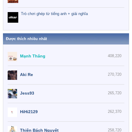
Trò chơi ghép từ tiếng anh + giải nghĩa
Được thích nhiều nhất
Mạnh Thăng
408,220
Aki Re
270,720
Jess93
265,720
HiHi2129
262,370
Thiên Bách Nguyệt
258,720