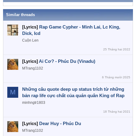
ó
a
Similar threads
[Lyrics]
Rap Game Cypher - Minh Lai, Lc King,
Dick, Icd
Cuộn Len
25 Tháng hai 2022
[Lyrics]
Ai Cơ? - Phúc Du (Vinadu)
MTrang1102
6 Tháng mười 2025
Những câu quote deep up status trích từ những
M
bản rap life cực chất của quán quân King of Rap
minhngtr1803
18 Tháng hai 2021
[Lyrics]
Dear Huy - Phúc Du
MTrang1102