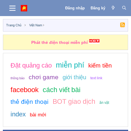
Đăng nhập
Đăng ký
Trang Chủ
Việt Nam
Phát thẻ điện thoại miễn phí
miễn phí
Đặt quảng cáo
kiếm tiền
chơi game
giới thiệu
text link
thông báo
facebook
cách viết bài
BOT giao dịch
thẻ điện thoại
ăn vặt
index
bài mới