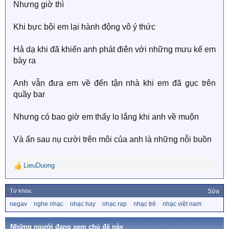
Nhưng giờ thì
Khi bực bội em lại hành động vô ý thức
Hả dạ khi đã khiến anh phát điên với những mưu kế em
bày ra
Anh vẫn đưa em về đến tận nhà khi em đã gục trên
quầy bar
Nhưng có bao giờ em thấy lo lắng khi anh về muộn
Và ẩn sau nụ cười trên môi của anh là những nỗi buồn
LieuDuong
R
e
a
Từ khóa:
Sửa
c
T
negav
nghe nhạc
nhạc hay
nhạc rap
nhạc trẻ
nhạc việt nam
t
ừ
i
k
o
h
Những người đang xem chủ đề này