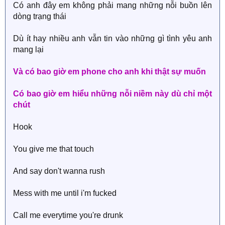
Có anh đây em không phải mang những nỗi buồn lên
dòng trạng thái
Dù ít hay nhiều anh vẫn tin vào những gì tình yêu anh
mang lại
Và có bao giờ em phone cho anh khi thật sự muốn
Có bao giờ em hiểu những nỗi niềm này dù chỉ một
chút
Hook
You give me that touch
And say don't wanna rush
Mess with me until i'm fucked
Call me everytime you're drunk