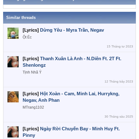
n
ó
a
s
:
Similar threads
[Lyrics]
Dừng Yêu - Myra Trần, Negav
Ột Éc
15 Tháng tư 2023
[Lyrics]
Thanh Xuân Là Anh - N.Diên Ft. 2T Ft.
Shenlongz
Tịnh Nhã Ý
12 Tháng bảy 2023
[Lyrics]
Hột Xoàn - Cam, Minh Lai, Hurrykng,
Negav, Anh Phan
MTrang1102
30 Tháng sáu 2025
[Lyrics]
Ngày Rời Chuyến Bay - Minh Huy Ft.
Pinny