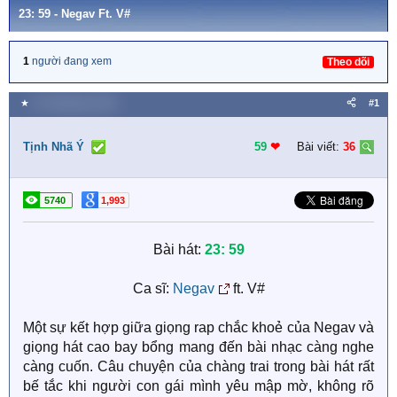
23: 59 - Negav Ft. V#
1
người đang xem
Theo dõi
★
10 Tháng bảy 2026
#1
Tịnh Nhã Ý
59
❤︎
Bài viết:
36
5740
1,993
Bài hát:
23: 59
Ca sĩ:
Negav
ft. V#​
Một sự kết hợp giữa giọng rap chắc khoẻ của Negav và
giọng hát cao bay bổng mang đến bài nhạc càng nghe
càng cuốn. Câu chuyện của chàng trai trong bài hát rất
bế tắc khi người con gái mình yêu mập mờ, không rõ