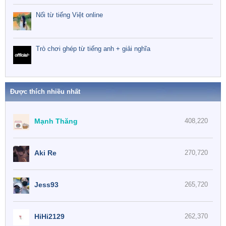
Nối từ tiếng Việt online
Trò chơi ghép từ tiếng anh + giải nghĩa
Được thích nhiều nhất
Mạnh Thăng
408,220
Aki Re
270,720
Jess93
265,720
HiHi2129
262,370