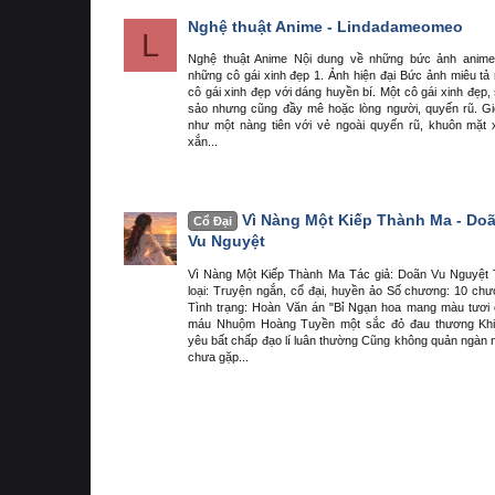
Nghệ thuật Anime - Lindadameomeo
L
Nghệ thuật Anime Nội dung về những bức ảnh anime
những cô gái xinh đẹp 1. Ảnh hiện đại Bức ảnh miêu tả
cô gái xinh đẹp với dáng huyền bí. Một cô gái xinh đẹp,
sảo nhưng cũng đầy mê hoặc lòng người, quyến rũ. G
như một nàng tiên với vẻ ngoài quyến rũ, khuôn mặt 
xắn...
Vì Nàng Một Kiếp Thành Ma - Do
Cổ Đại
Vu Nguyệt
Vì Nàng Một Kiếp Thành Ma Tác giả: Doãn Vu Nguyệt
loại: Truyện ngắn, cổ đại, huyền ảo Số chương: 10 ch
Tình trạng: Hoàn Văn án "Bỉ Ngạn hoa mang màu tươi
máu Nhuộm Hoàng Tuyền một sắc đỏ đau thương Khi
yêu bất chấp đạo lí luân thường Cũng không quản ngàn
chưa gặp...