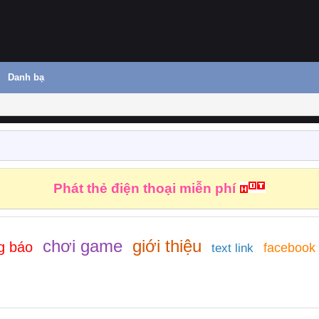
Danh bạ
Phát thẻ điện thoại miễn phí
chơi game
giới thiệu
g báo
facebook
text link