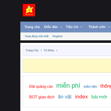
Trang chủ
Diễn đàn
Tiện ích
Thành viên
Hoạt động mới nhất
Register
Trang Chủ
Từ Khóa
miễn phí
thôn
Đặt quảng cáo
kiếm tiền
index
ăn vặt
bài mới
BOT giao dịch