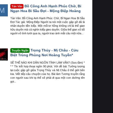
Bồ Công Anh Hạnh Phúc Chờ, Bỉ
Tản Văn
M
Ngạn Hoa Bi Sầu Đợi - Mộng Điệp Hoàng
Tản Văn: Bồ Công Anh Hạnh Phúc Chờ, Bỉ Ngạn Hoa Bi Sầu
Đợi Tác giả: Mộng Điệp Người ta nói một cuộc gặp gỡ đã là
nhân duyên tiền kiếp. Một mối tơ hồng không chỉ là thế gian
hữu duyên mà cả nghìn kiếp gieo duyên. Giữa thế gian xô bồ
người vô tình lướt qua ta, người trao ánh mắt câu một nữa...
Trọng Thủy - Mị Châu - Cửu
Truyện Ngắn
Biệt Trùng Phùng Nơi Hoàng Tuyền*
SẼ THẾ NÀO KHI DÂN NGÔN TÌNH LÀM VĂN? (Sưu tầm) *
* * Tlv kết hợp thoại ngôn 90 phút. Với đề bài: Tưởng tượng
lại cuộc gặp gỡ giữa Trọng Thủy và Mị Châu ở thế giới bên
kia. Viết tiếp câu chuyện của họ. Bài làm Tương truyền rằng
con người sau khi tạ thế sẽ phải đi qua một con đường tên
gọi...