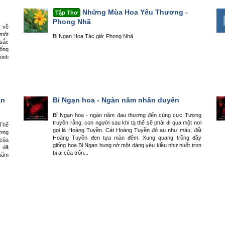
Những Mùa Hoa Yêu Thương -
Tập Thơ
Phong Nhã
 về
 một
Bỉ Ngạn Hoa Tác giả: Phong Nhã
 sắc
iống
xinh
ãn
Bỉ Ngạn hoa - Ngàn năm nhân duyên
Bỉ Ngạn hoa - ngàn năm đau thương đến cùng cực Tương
truyền rằng, con người sau khi tạ thế sẽ phải đi qua một nơi
 Thể
gọi là Hoàng Tuyền. Cát Hoàng Tuyền đỏ au như máu, đất
ương
Hoàng Tuyền đen tựa màn đêm. Xung quang trồng đầy
 của
giống hoa Bỉ Ngạn bung nở một dáng yêu kiều như nuốt trọn
 đã
bi ai của trốn...
 năm