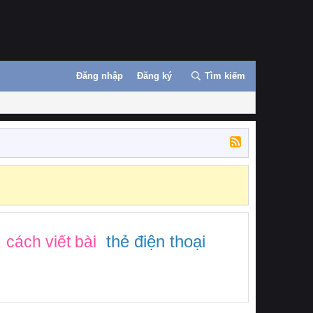
Đăng nhập
Đăng ký
Tìm kiếm
thẻ điện thoại
cách viết bài