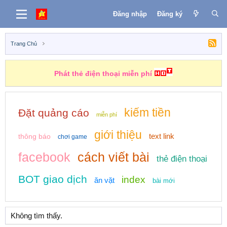
Đăng nhập
Đăng ký
Trang Chủ
Phát thẻ điện thoại miễn phí
kiếm tiền
Đặt quảng cáo
miễn phí
giới thiệu
text link
thông báo
chơi game
facebook
cách viết bài
thẻ điện thoại
BOT giao dịch
index
ăn vặt
bài mới
Không tìm thấy.