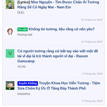
[Lyrics]
Như Nguyện - Tìm Được Chân Ái Tưởng
Rằng Sẽ Có Ngày Mai - Nam Em
Ột Éc
20 Tháng hai 2023
Không tin tưởng, liệu rằng có nên yêu?
Tư vấn
Hương sad
10 Tháng hai 2025
Có người tưởng rằng cứ bắt tay vào viết một đề
V
tài vĩ đại là trở thành người vĩ đại - Raxum
Gamzatop
Vũ Hà
2 Tháng bảy 2020
Truyện Khoa Học Viễn Tưởng - Tiệm
Xuyên Không
Sửa Chữa Ký Ức Ở Tầng Đáy Thành Phố
lizquiehui
5 Tháng sáu 2026