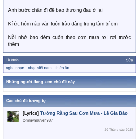
Anh bước chân đi để bao thương đau ở lại
Kí ức hôm nào vẫn luôn trào dâng trong tâm trí em
Nỗi nhớ bao đêm cuốn theo cơn mưa rơi rơi trước
thềm
Từ khóa:
Sửa
T
nghe nhạc
nhạc việt nam
thiên ân
ừ
k
h
Những người đang xem chủ đề này
ó
a
Các chủ đề tương tự
[Lyrics]
Tưởng Rằng Sau Cơn Mưa - Lê Gia Bảo
tommynguyen987
26 Tháng sáu 2025