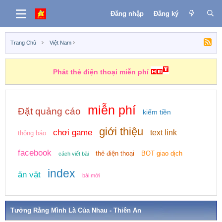
Đăng nhập
Đăng ký
Trang Chủ
Việt Nam
Phát thẻ điện thoại miễn phí
miễn phí
Đặt quảng cáo
kiếm tiền
giới thiệu
chơi game
text link
thông báo
facebook
thẻ điện thoại
BOT giao dịch
cách viết bài
index
ăn vặt
bài mới
Tưởng Rằng Mình Là Của Nhau - Thiên An