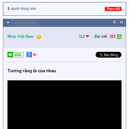
1
người đang xem
Theo dõi
★
20 Tháng tám 2020
#1
Nhạc Việt Nam
112
❤︎
Bài viết:
323
1531
46
Tưởng rằng là của nhau