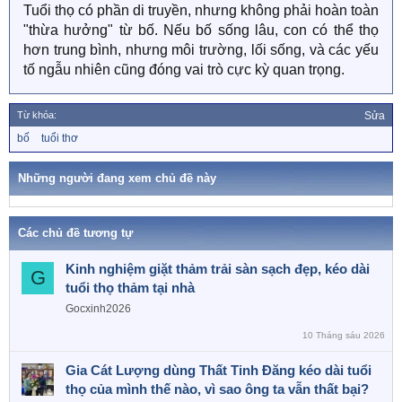
Tuổi thọ có phần di truyền, nhưng không phải hoàn toàn
"thừa hưởng" từ bố. Nếu bố sống lâu, con có thể thọ
hơn trung bình, nhưng môi trường, lối sống, và các yếu
tố ngẫu nhiên cũng đóng vai trò cực kỳ quan trọng.
Từ khóa:
Sửa
T
bố
tuổi thơ
ừ
k
h
Những người đang xem chủ đề này
ó
a
Các chủ đề tương tự
Kinh nghiệm giặt thảm trải sàn sạch đẹp, kéo dài
G
tuổi thọ thảm tại nhà
Gocxinh2026
10 Tháng sáu 2026
Gia Cát Lượng dùng Thất Tinh Đăng kéo dài tuổi
thọ của mình thế nào, vì sao ông ta vẫn thất bại?