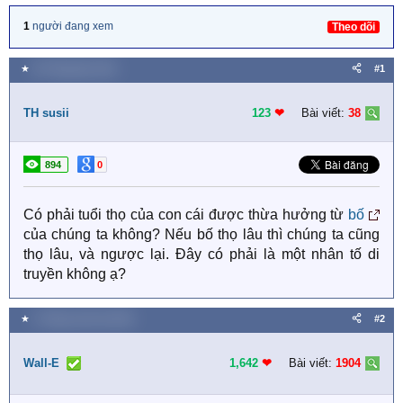
1
người đang xem
Theo dõi
★
29 Tháng bảy 2021
#1
TH susii
123
❤︎
Bài viết:
38
894
0
Có phải tuổi thọ của con cái được thừa hưởng từ
bố
của chúng ta không? Nếu bố thọ lâu thì chúng ta cũng
thọ lâu, và ngược lại. Đây có phải là một nhân tố di
truyền không ạ?
★
2 Tháng mười hai 2025
#2
Wall-E
1,642
❤︎
Bài viết:
1904