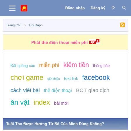
Đăng nhập
Đăng ký
Trang Chủ
Hỏi Đáp
Phát thẻ điện thoại miễn phí
kiếm tiền
miễn phí
Đặt quảng cáo
thông báo
chơi game
facebook
text link
giới thiệu
cách viết bài
BOT giao dịch
thẻ điện thoại
ăn vặt
index
bài mới
Tuổi Thọ Được Hưởng Từ Bố Của Mình Đúng Không?