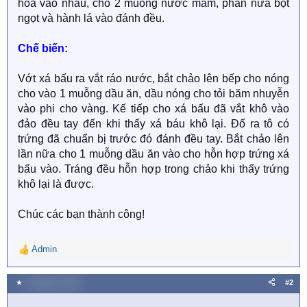
hòa vào nhau, cho 2 muỗng nước mắm, phân nữa bột
ngọt và hành lá vào đánh đều.
Chế biến:
Vớt xá bấu ra vắt ráo nước, bắt chảo lên bếp cho nóng
cho vào 1 muỗng dầu ăn, dầu nóng cho tỏi băm nhuyễn
vào phi cho vàng. Kế tiếp cho xá bấu đã vắt khô vào
đảo đều tay đến khi thấy xá báu khô lại. Đổ ra tô có
trứng đã chuẩn bị trước đó đánh đều tay. Bắt chảo lên
lần nữa cho 1 muỗng dầu ăn vào cho hỗn hợp trứng xá
bấu vào. Tráng đều hỗn hợp trong chảo khi thấy trứng
khô lại là được.
Chúc các bạn thành công!
Admin
R
e
a
★
3 Tháng tư 2020
#2
c
t