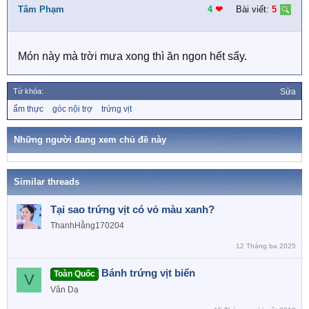
i
Tâm Phạm
4
❤︎
Bài viết:
5
o
n
s
Món này mà trời mưa xong thì ăn ngon hết sẩy.
:
Từ khóa:
Sửa
T
ẩm thực
góc nội trợ
trứng vịt
ừ
k
h
Những người đang xem chủ đề này
ó
a
Similar threads
Tại sao trứng vịt có vỏ màu xanh?
ThanhHằng170204
12 Tháng ba 2025
Bánh trứng vịt biển
Toàn Quốc
V
Vân Dạ