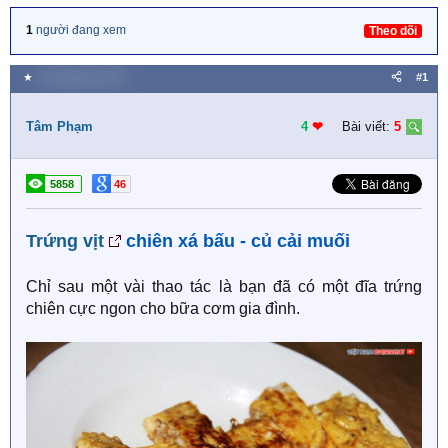
1
người đang xem
Theo dõi
★
6 Tháng bảy 2018
#1
Tâm Phạm
4
❤︎
Bài viết:
5
5858
46
Trứng vịt
chiên xá bấu - củ cải muối
Chỉ sau một vài thao tác là bạn đã có một đĩa trứng
chiên cực ngon cho bữa cơm gia đình.