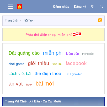
Đăng nhập
Đăng ký
Trang Chủ
Nội Trợ
Phát thẻ điện thoại miễn phí
miễn phí
Đặt quảng cáo
kiếm tiền
thông báo
giới thiệu
facebook
chơi game
text link
thẻ điện thoại
cách viết bài
BOT giao dịch
bài mới
ăn vặt
index
Trứng Vịt Chiên Xá Bấu - Củ Cải Muối