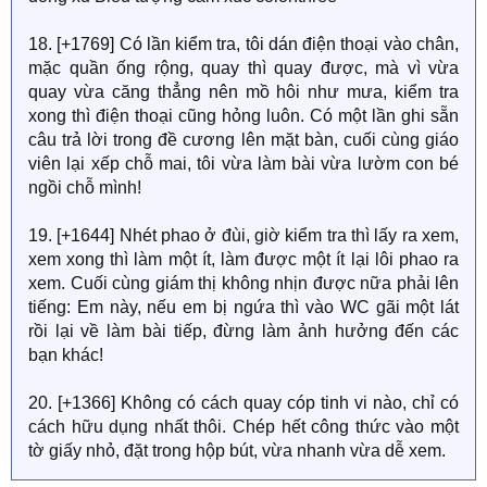
18. [+1769] Có lần kiểm tra, tôi dán điện thoại vào chân,
mặc quần ống rộng, quay thì quay được, mà vì vừa
quay vừa căng thẳng nên mồ hôi như mưa, kiểm tra
xong thì điện thoại cũng hỏng luôn. Có một lần ghi sẵn
câu trả lời trong đề cương lên mặt bàn, cuối cùng giáo
viên lại xếp chỗ mai, tôi vừa làm bài vừa lườm con bé
ngồi chỗ mình!
19. [+1644] Nhét phao ở đùi, giờ kiểm tra thì lấy ra xem,
xem xong thì làm một ít, làm được một ít lại lôi phao ra
xem. Cuối cùng giám thị không nhịn được nữa phải lên
tiếng: Em này, nếu em bị ngứa thì vào WC gãi một lát
rồi lại về làm bài tiếp, đừng làm ảnh hưởng đến các
bạn khác!
20. [+1366] Không có cách quay cóp tinh vi nào, chỉ có
cách hữu dụng nhất thôi. Chép hết công thức vào một
tờ giấy nhỏ, đặt trong hộp bút, vừa nhanh vừa dễ xem.