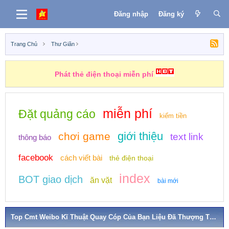
Đăng nhập
Đăng ký
Trang Chủ
Thư Giãn
Phát thẻ điện thoại miễn phí
miễn phí
Đặt quảng cáo
kiếm tiền
giới thiệu
chơi game
text link
thông báo
facebook
cách viết bài
thẻ điện thoại
index
BOT giao dịch
ăn vặt
bài mới
Top Cmt Weibo Kĩ Thuật Quay Cóp Của Bạn Liệu Đã Thượng Thừa?