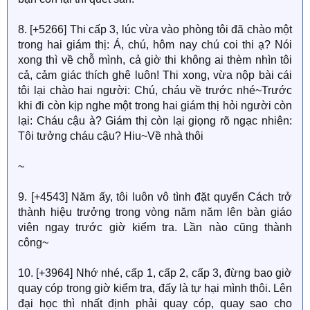
8. [+5266] Thi cấp 3, lúc vừa vào phòng tôi đã chào một
trong hai giám thị: Á, chú, hôm nay chú coi thi ạ? Nói
xong thì về chỗ mình, cả giờ thi không ai thèm nhìn tôi
cả, cảm giác thích ghê luôn! Thi xong, vừa nộp bài cái
tôi lại chào hai người: Chú, cháu về trước nhé~Trước
khi đi còn kịp nghe một trong hai giám thị hỏi người còn
lại: Cháu cậu à? Giám thị còn lại giọng rõ ngạc nhiên:
Tôi tưởng cháu cậu? Hiu~Về nhà thôi
~
9. [+4543] Năm ấy, tôi luôn vô tình đặt quyển Cách trở
thành hiệu trưởng trong vòng năm năm lên bàn giáo
viên ngay trước giờ kiểm tra. Lần nào cũng thành
công~
10. [+3964] Nhớ nhé, cấp 1, cấp 2, cấp 3, đừng bao giờ
quay cóp trong giờ kiểm tra, đấy là tự hại mình thôi. Lên
đại học thì nhất định phải quay cóp, quay sao cho