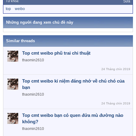
Từ khóa:
Sửa
T
top
weibo
ừ
k
h
Những người đang xem chủ đề này
ó
a
Similar threads
Top cmt weibo phũ trai chi thuật
thaomin2610
24 Tháng chín 2019
Top cmt weibo kỉ niệm đáng nhớ về chú chó của
bạn
thaomin2610
24 Tháng chín 2019
Top cmt weibo bạn có quen đứa mù đường nào
không?
thaomin2610