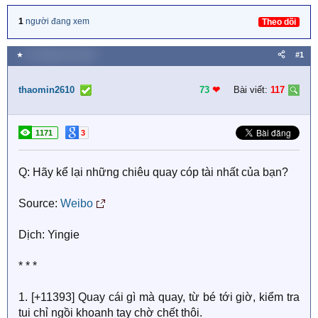
1
người đang xem
Theo dõi
★
23 Tháng chín 2019
#1
thaomin2610
73
❤︎
Bài viết:
117
1171
3
Q: Hãy kể lại những chiêu quay cóp tài nhất của bạn?
Source:
Weibo
Dịch: Yingie
* * *
1. [+11393] Quay cái gì mà quay, từ bé tới giờ, kiểm tra
tui chỉ ngồi khoanh tay chờ chết thôi.