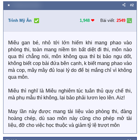
★
3 Tháng năm 2026
#2
Trình Mỹ Ân
1,948
❤︎
Bài viết:
2549
Miêu gan bé, nhỏ tới lớn hiếm khi mang phao vào
phòng thi, toàn mang niềm tin bất diệt đi thi, môn nào
qua thì chẳng nói, môn không qua thì bị bảo ngu dốt,
không biết cop bài đứa bên cạnh, k biết mang phao vào
mà cop, mây mây đủ loại lý do để bị mắng chỉ vì không
qua môn.
Miêu thì nghĩ là Miêu nghiêm túc tuân thủ quy chế thi,
mà phụ mẫu thì không, lại bảo phải lươn lẹo lên. Aiz!
May lần này được mang tài liệu vào phòng thi, đàng
hoàng chép, dù sao môn này cũng cho phép mở tài
liệu, đỡ cho việc học thuộc và giảm tỷ lệ trượt môn