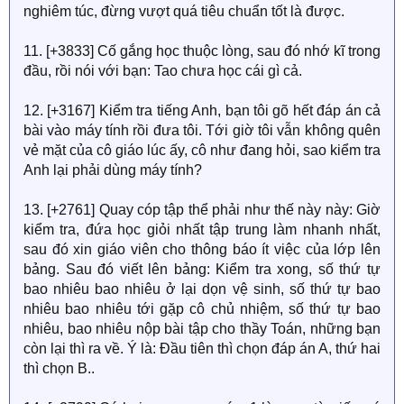
nghiêm túc, đừng vượt quá tiêu chuẩn tốt là được.
11. [+3833] Cố gắng học thuộc lòng, sau đó nhớ kĩ trong
đầu, rồi nói với bạn: Tao chưa học cái gì cả.
12. [+3167] Kiểm tra tiếng Anh, bạn tôi gõ hết đáp án cả
bài vào máy tính rồi đưa tôi. Tới giờ tôi vẫn không quên
vẻ mặt của cô giáo lúc ấy, cô như đang hỏi, sao kiểm tra
Anh lại phải dùng máy tính?
13. [+2761] Quay cóp tập thể phải như thế này này: Giờ
kiểm tra, đứa học giỏi nhất tập trung làm nhanh nhất,
sau đó xin giáo viên cho thông báo ít việc của lớp lên
bảng. Sau đó viết lên bảng: Kiểm tra xong, số thứ tự
bao nhiêu bao nhiêu ở lại dọn vệ sinh, số thứ tự bao
nhiêu bao nhiêu tới gặp cô chủ nhiệm, số thứ tự bao
nhiêu, bao nhiêu nộp bài tập cho thầy Toán, những bạn
còn lại thì ra về. Ý là: Đầu tiên thì chọn đáp án A, thứ hai
thì chọn B..