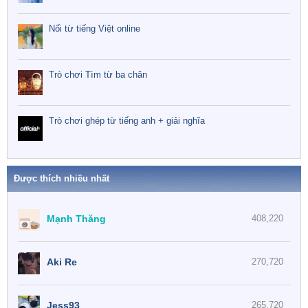
Nối từ tiếng Việt online
Trò chơi Tìm từ ba chân
Trò chơi ghép từ tiếng anh + giải nghĩa
Được thích nhiều nhất
Mạnh Thăng
408,220
Aki Re
270,720
Jess93
265,720