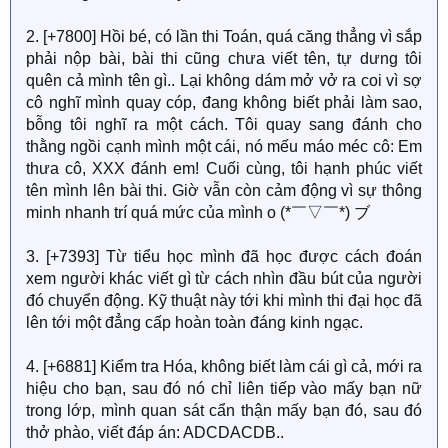
2. [+7800] Hồi bé, có lần thi Toán, quá căng thẳng vì sắp
phải nộp bài, bài thi cũng chưa viết tên, tự dưng tôi
quên cả mình tên gì.. Lại không dám mở vở ra coi vì sợ
cô nghĩ mình quay cóp, đang không biết phải làm sao,
bỗng tôi nghĩ ra một cách. Tôi quay sang đánh cho
thằng ngồi cạnh mình một cái, nó mếu máo méc cô: Em
thưa cô, XXX đánh em! Cuối cùng, tôi hạnh phúc viết
tên mình lên bài thi. Giờ vẫn còn cảm động vì sự thông
minh nhanh trí quá mức của mình o (*￣▽￣*) ブ
3. [+7393] Từ tiểu học mình đã học được cách đoán
xem người khác viết gì từ cách nhìn đầu bút của người
đó chuyển động. Kỹ thuật này tới khi mình thi đại học đã
lên tới một đẳng cấp hoàn toàn đáng kinh ngạc.
4. [+6881] Kiểm tra Hóa, không biết làm cái gì cả, mới ra
hiệu cho bạn, sau đó nó chỉ liên tiếp vào mấy bạn nữ
trong lớp, mình quan sát cẩn thận mấy bạn đó, sau đó
thở phào, viết đáp án: ADCDACDB..