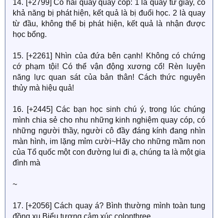
14. [+2799] Có hai quay quay cóp: 1 là quay từ giấy, có
khả năng bị phát hiện, kết quả là bị đuổi học. 2 là quay
từ đầu, không thể bị phát hiện, kết quả là nhận được
học bổng.
15. [+2261] Nhìn của đứa bên cạnh! Không có chứng
cớ phạm tội! Có thể vận động xương cổ! Rèn luyện
năng lực quan sát của bản thân! Cách thức nguyên
thủy mà hiệu quả!
16. [+2445] Các bạn học sinh chú ý, trong lúc chúng
mình chia sẻ cho nhu những kinh nghiệm quay cóp, có
những người thầy, người cô đầy đáng kính đang nhìn
màn hình, im lặng mỉm cười~Hãy cho những mầm non
của Tổ quốc một con đường lui đi ạ, chúng ta là một gia
đình mà
~
17. [+2056] Cách quay á? Bình thường mình toàn tung
đồng xu Biểu tượng cảm xúc colonthree