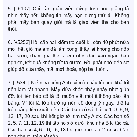
5. [+6107] Chỉ cần giáo viên đứng trên bục giảng là
nhìn thấy hết, không tin mấy bạn đứng thử đi. Không
phải mấy bạn quay giỏi mà là giáo viên tha cho bạn
thôi.
6. [+5253] Hồi cấp hai kiểm tra cuối kì, còn 40 phút nữa
mới hết giờ mà em đã làm xong, thầy lại không cho nộp
bài sớm, chán quá thế là em nhét đầu vào ngăn bàn
nghịch, kết quả không rút ra được. Rồi phải nhờ đến sợ
giúp đỡ của thầy, mãi mới thoát, nộp bài luôn..
7. [+5341] Kiểm tra tiếng Anh, vì môn này tôi học khá tốt
nên làm rất nhanh. Mấy đứa khác nháy nháy nhờ giúp
đỡ, tôi liền bảo cô là tôi muốn viết một ít thông báo lên
bảng. Vì tôi là lớp trưởng nên cô đồng ý ngay, thế là
trên bảng liền xuất hiện: Các bạn có số thứ tự 1, 3, 8, 9,
13, 17, 20 sau khi hết giờ tới tìm thầy Alex. Các bạn số
2, 5, 7, 11, 12, 19 thì tập hợp ở dưới khu nhà B kí túc xá.
Các bạn số 4, 6, 10, 16, 18 hết giờ nhớ lau Cửa sổ. Các
bạn còn lại thì quét sàn.