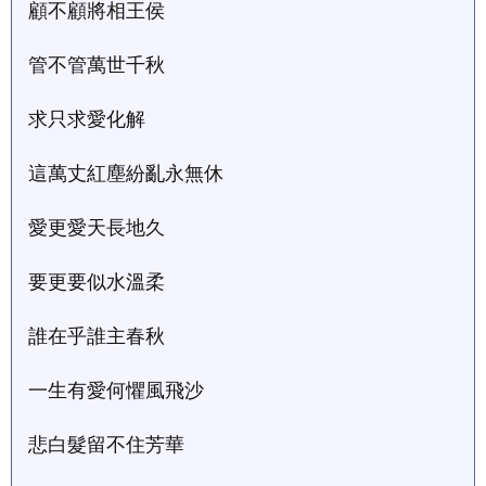
顧不顧將相王侯
管不管萬世千秋
求只求愛化解
這萬丈紅塵紛亂永無休
愛更愛天長地久
要更要似水溫柔
誰在乎誰主春秋
一生有愛何懼風飛沙
悲白髮留不住芳華