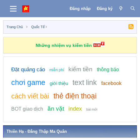
Đăng nhập
Đăng ký
Trang Chủ
Quốc Tế
Những nhiệm vụ kiếm tiền
kiếm tiền
Đặt quảng cáo
thông báo
miễn phí
chơi game
text link
giới thiệu
facebook
thẻ điện thoại
cách viết bài
ăn vặt
index
BOT giao dịch
bài mới
Thiên Hạ - Đẳng Thập Ma Quân