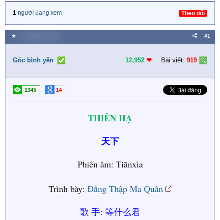
1
người đang xem
Theo dõi
★
11 Tháng ba 2023
#1
Góc bình yên
12,952
❤︎
Bài viết:
919
1345
14
THIÊN HẠ
天下
Phiên âm: Tiānxìa
Trình bày:
Đẳng Thập Ma Quân
歌 手: 等什么君