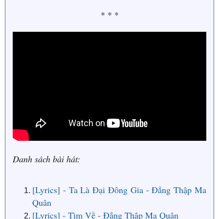
* * *
Danh sách bài hát:
[Lyrics] - Ta Là Đại Đông Gia - Đẳng Thập Ma
Quân
[Lyrics] - Tìm Về - Đẳng Thập Ma Quân