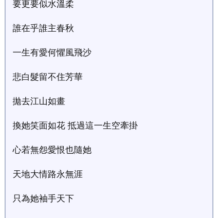
要更要似水溫柔
誰在乎誰主春秋
一生有愛何懼風飛沙
悲白髮留不住芳華
拋去江山如畫
換她笑面如花 抵過這一生空牽掛
心若無怨愛恨也隨她
天地大情路永無涯
只為她袖手天下