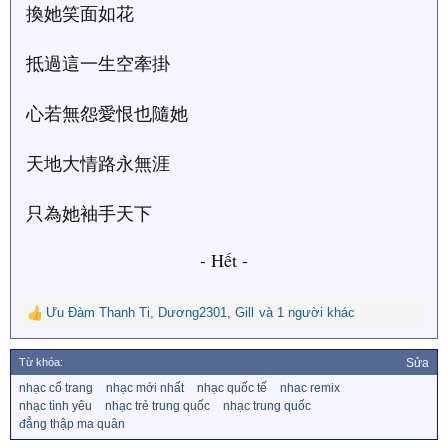
換她笑面如花
抵過這一生空牽掛
心若無怨愛恨也隨她
天地大情路永無涯
只為她袖手天下
- Hết -
Ưu Đàm Thanh Ti
,
Dương2301
,
Gill
và 1 người khác
R
e
a
Từ khóa:
Sửa
c
T
nhạc cổ trang
nhạc mới nhất
nhạc quốc tế
nhac remix
t
ừ
nhạc tình yêu
nhạc trẻ trung quốc
nhạc trung quốc
i
k
đẳng thập ma quân
o
h
n
ó