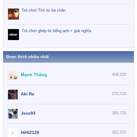
Trò chơi Tìm từ ba chân
Trò chơi ghép từ tiếng anh + giải nghĩa
Được thích nhiều nhất
Mạnh Thăng
408,220
Aki Re
270,720
Jess93
265,720
HiHi2129
262,370