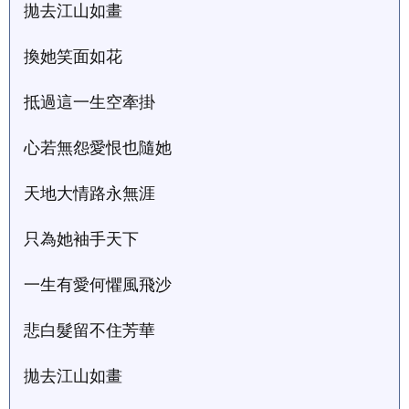
拋去江山如畫
換她笑面如花
抵過這一生空牽掛
心若無怨愛恨也隨她
天地大情路永無涯
只為她袖手天下
一生有愛何懼風飛沙
悲白髮留不住芳華
拋去江山如畫