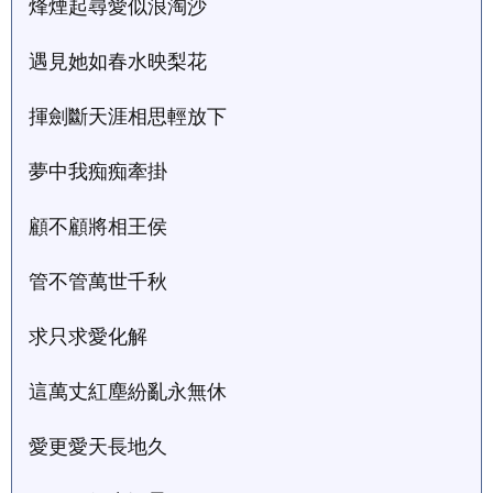
烽煙起尋愛似浪淘沙
遇見她如春水映梨花
揮劍斷天涯相思輕放下
夢中我痴痴牽掛
顧不顧將相王侯
管不管萬世千秋
求只求愛化解
這萬丈紅塵紛亂永無休
愛更愛天長地久