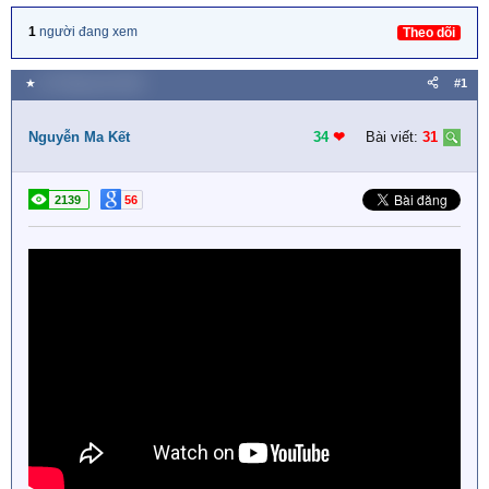
1
người đang xem
Theo dõi
★
24 Tháng sáu 2018
#1
Nguyễn Ma Kết
34
❤︎
Bài viết:
31
2139
56