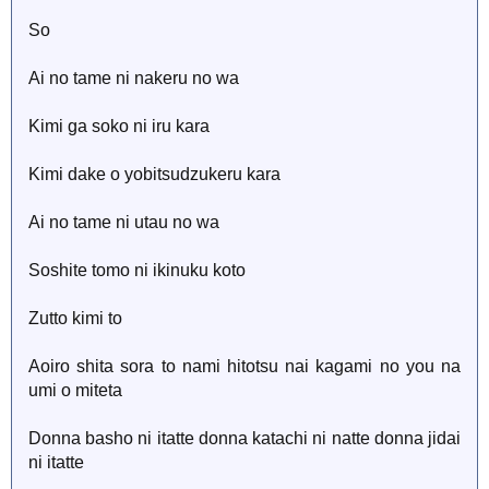
So
Ai no tame ni nakeru no wa
Kimi ga soko ni iru kara
Kimi dake o yobitsudzukeru kara
Ai no tame ni utau no wa
Soshite tomo ni ikinuku koto
Zutto kimi to
Aoiro shita sora to nami hitotsu nai kagami no you na
umi o miteta
Donna basho ni itatte donna katachi ni natte donna jidai
ni itatte