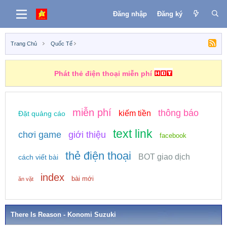
Đăng nhập
Đăng ký
Trang Chủ
Quốc Tế
Phát thẻ điện thoại miễn phí
miễn phí
thông báo
kiếm tiền
Đặt quảng cáo
text link
chơi game
giới thiệu
facebook
thẻ điện thoại
BOT giao dịch
cách viết bài
index
bài mới
ăn vặt
There Is Reason - Konomi Suzuki