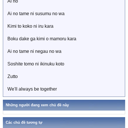
Ai no
Ai no tame ni susumu no wa
Kimi to koko ni iru kara
Boku dake ga kimi o mamoru kara
Ai no tame ni negau no wa
Soshite tomo ni ikinuku koto
Zutto
We'll always be together
Những người đang xem chủ đề này
Các chủ đề tương tự