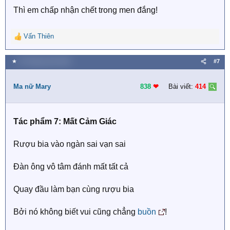
Thì em chấp nhận chết trong men đắng!
Vấn Thiên
R
e
a
★
25 Tháng mười 2019
#7
c
t
i
Ma nữ Mary
838
❤︎
Bài viết:
414
o
n
s
Tác phẩm 7: Mất Cảm Giác
:
Rượu bia vào ngàn sai vạn sai
Đàn ông vô tâm đánh mất tất cả
Quay đầu làm bạn cùng rượu bia
Bởi nó không biết vui cũng chẳng
buồn
!