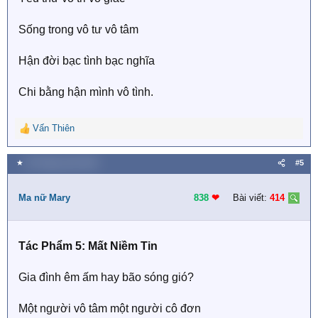
Sống trong vô tư vô tâm
Hận đời bạc tình bạc nghĩa
Chi bằng hận mình vô tình.
Vấn Thiên
R
e
a
★
25 Tháng mười 2019
#5
c
t
i
Ma nữ Mary
838
❤︎
Bài viết:
414
o
n
s
Tác Phẩm 5: Mất Niềm Tin
:
Gia đình êm ấm hay bão sóng gió?
Một người vô tâm một người cô đơn