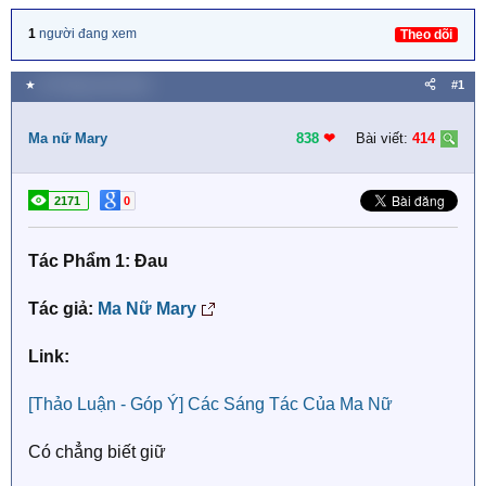
1
người đang xem
Theo dõi
★
25 Tháng mười 2019
#1
Ma nữ Mary
838
❤︎
Bài viết:
414
2171
0
Tác Phẩm 1: Đau
Tác giả:
Ma Nữ Mary
Link:
[Thảo Luận - Góp Ý] Các Sáng Tác Của Ma Nữ
Có chẳng biết giữ