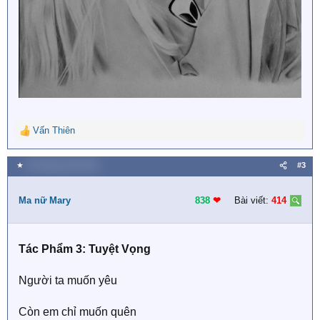
Vấn Thiên
R
e
a
★
25 Tháng mười 2019
#3
c
t
i
Ma nữ Mary
838
❤︎
Bài viết:
414
o
n
s
Tác Phẩm 3: Tuyệt Vọng
:
Người ta muốn yêu
Còn em chỉ muốn quên