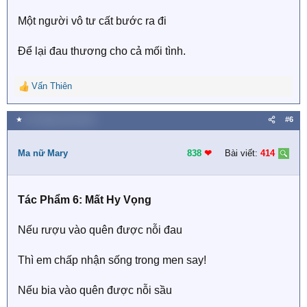
Một người vô tư cất bước ra đi
Để lại đau thương cho cả mối tình.
Vấn Thiên
R
e
a
★
25 Tháng mười 2019
#6
c
t
i
Ma nữ Mary
838
❤︎
Bài viết:
414
o
n
s
Tác Phẩm 6: Mất Hy Vọng
:
Nếu rượu vào quên được nỗi đau
Thì em chấp nhận sống trong men say!
Nếu bia vào quên được nỗi sầu