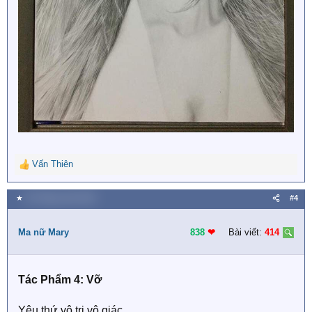
Vấn Thiên
R
e
a
★
25 Tháng mười 2019
#4
c
t
i
Ma nữ Mary
838
❤︎
Bài viết:
414
o
n
s
Tác Phẩm 4: Vỡ
:
Yêu thứ vô tri vô giác