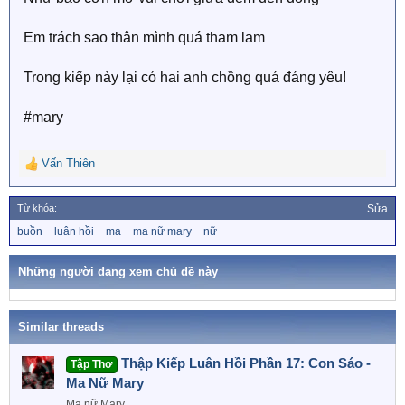
Em trách sao thân mình quá tham lam
Trong kiếp này lại có hai anh chồng quá đáng yêu!
#mary
Vấn Thiên
R
e
a
Từ khóa:
Sửa
c
T
buồn
luân hồi
ma
ma nữ mary
nữ
t
ừ
i
k
o
h
Những người đang xem chủ đề này
n
ó
a
s
:
Similar threads
Thập Kiếp Luân Hồi Phần 17: Con Sáo -
Tập Thơ
Ma Nữ Mary
Ma nữ Mary