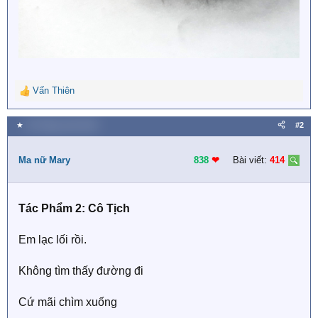
Vấn Thiên
R
e
a
★
25 Tháng mười 2019
#2
c
t
i
Ma nữ Mary
838
❤︎
Bài viết:
414
o
n
s
Tác Phẩm 2: Cô Tịch
:
Em lạc lối rồi.
Không tìm thấy đường đi
Cứ mãi chìm xuống