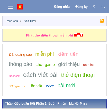
Đăng nhập
Đăng ký
Trang Chủ
Văn Thơ
Phát thẻ điện thoại miễn phí
kiếm tiền
miễn phí
Đặt quảng cáo
thông báo
giới thiệu
chơi game
text link
cách viết bài
thẻ điện thoại
facebook
bài mới
ăn vặt
index
BOT giao dịch
Thập Kiếp Luân Hồi Phần 1: Buồn Phiền - Ma Nữ Mary