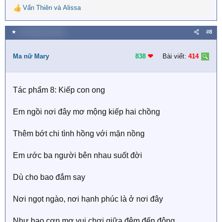
Vấn Thiên
và
Alissa
R
e
a
★
18 Tháng một 2022
#8
c
t
i
Ma nữ Mary
838
❤︎
Bài viết:
414
o
n
s
Tác phẩm 8: Kiếp con ong
:
Em ngồi nơi đây mơ mộng kiếp hai chồng
Thêm bớt chi tình hồng với mặn nồng
Em ước ba người bên nhau suốt đời
Dù cho bao đắm say
Nơi ngọt ngào, nơi hạnh phúc là ở nơi đây
Như bao cơn mơ vui chơi giữa đêm đến đông