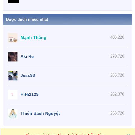
Được thích nhiều nhất
Mạnh Thăng
408,220
Aki Re
270,720
Jess93
265,720
HiHi2129
262,370
Thiên Bách Nguyệt
258,720
One
VN
Trợ giúp
R